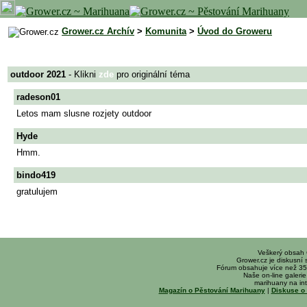
Grower.cz Archív
>
Komunita
>
Úvod do Groweru
outdoor 2021
- Klikni
zde
pro originální téma
radeson01
Letos mam slusne rozjety outdoor
Hyde
Hmm.
bindo419
gratulujem
Veškerý obsah
Grower.cz je diskusní
Fórum obsahuje více než 35
Naše on-line galerie 
marihuany na int
Magazín o Pěstování Marihuany
|
Diskuse o