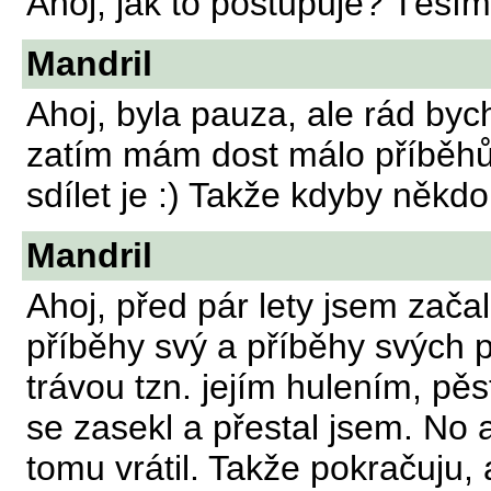
Ahoj, jak to postupuje? Těším
Mandril
Ahoj, byla pauza, ale rád byc
zatím mám dost málo příběhů 
sdílet je :) Takže kdyby někd
Mandril
Ahoj, před pár lety jsem zača
příběhy svý a příběhy svých p
trávou tzn. jejím hulením, pě
se zasekl a přestal jsem. No
tomu vrátil. Takže pokračuju,