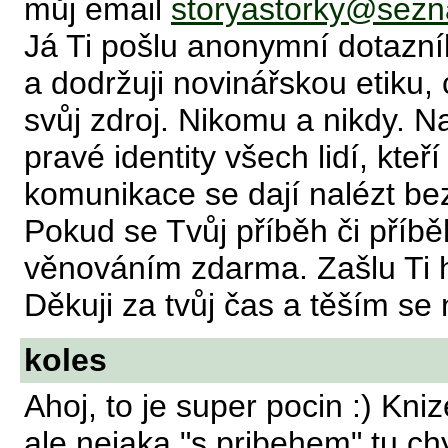
můj email
storyastorky@sez
Já Ti pošlu anonymní dotazní
a dodržuji novinářskou etiku
svůj zdroj. Nikomu a nikdy. N
pravé identity všech lidí, kteř
komunikace se dají nalézt be
Pokud se Tvůj příběh či příbě
věnováním zdarma. Zašlu Ti h
Děkuji za tvůj čas a těším se 
koles
Ahoj, to je super pocin :) Kni
ale nejaka "s pribehem" tu 