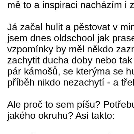
mě to a inspiraci nacházím i 
Já začal hulit a pěstovat v mi
jsem dnes oldschool jak prase
vzpomínky by měl někdo zaz
zachytit ducha doby nebo tak 
pár kámošů, se kterýma se hul
příběh nikdo nezachytí - a tře
Ale proč to sem píšu? Potřebu
jakého okruhu? Asi takto: