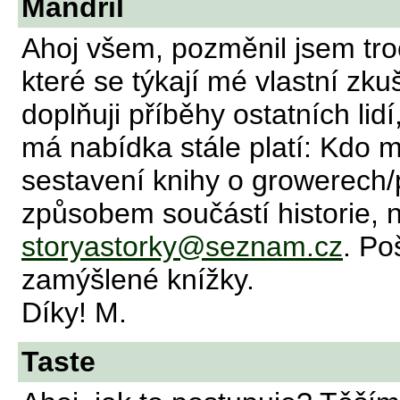
Mandril
Ahoj všem, pozměnil jsem troc
které se týkají mé vlastní zk
doplňuji příběhy ostatních lidí
má nabídka stále platí: Kdo 
sestavení knihy o growerech/pě
způsobem součástí historie, 
storyastorky@seznam.cz
. Po
zamýšlené knížky.
Díky! M.
Taste