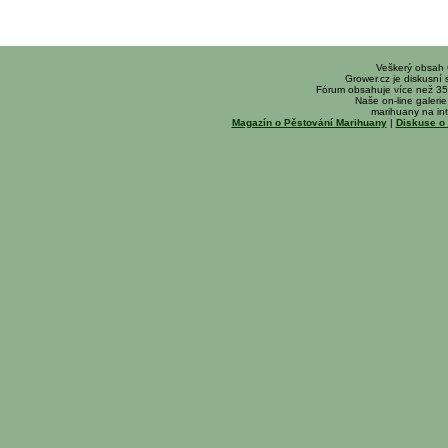
Veškerý obsah
Grower.cz je diskusní
Fórum obsahuje více než 35
Naše on-line galerie 
marihuany na int
Magazín o Pěstování Marihuany
|
Diskuse o