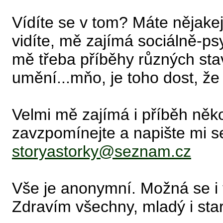
Vídíte se v tom? Máte nějake
vidíte, mě zajímá sociálně-psy
mě třeba příběhy různých stav
umění...mňo, je toho dost, že 
Velmi mě zajímá i příběh něk
zavzpomínejte a napište mi s
storyastorky@seznam.cz
Vše je anonymní. Možná se i t
Zdravím všechny, mladý i star