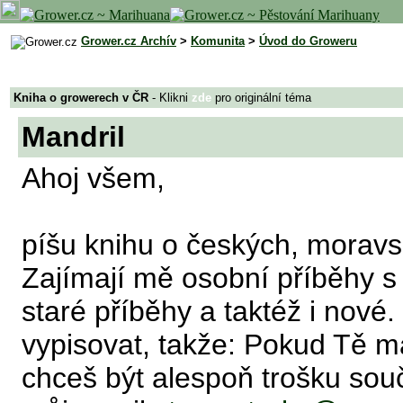
Grower.cz Archív
>
Komunita
>
Úvod do Groweru
Kniha o growerech v ČR
- Klikni
zde
pro originální téma
Mandril
Ahoj všem,
píšu knihu o českých, morav
Zajímají mě osobní příběhy s
staré příběhy a taktéž i nové
vypisovat, takže: Pokud Tě m
chceš být alespoň trošku sou