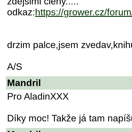
zdejsimi cleny.....
odkaz:
https://grower.cz/foru
drzim palce,jsem zvedav,knihu
A/S
Mandril
Pro AladinXXX
Díky moc! Takže já tam napíšu