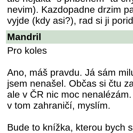
nevim). Kazdopadne drzim pal
vyjde (kdy asi?), rad si ji por
Mandril
Pro koles
Ano, máš pravdu. Já sám milu
jsem nenašel. Občas si čtu z
ale v ČR nic moc nenalézám. 
v tom zahraničí, myslím.
Bude to knížka, kterou bych s