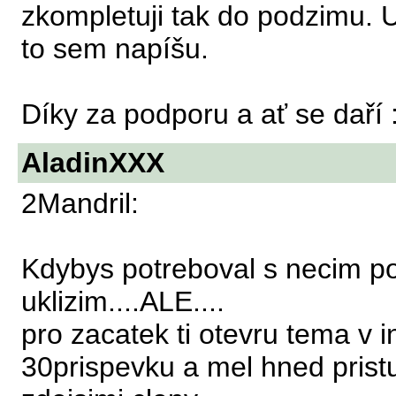
zkompletuji tak do podzimu. U
to sem napíšu.
Díky za podporu a ať se daří 
AladinXXX
2Mandril:
Kdybys potreboval s necim pom
uklizim....ALE....
pro zacatek ti otevru tema v 
30prispevku a mel hned prist