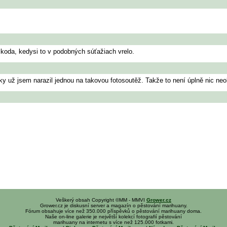
koda, kedysi to v podobných súťažiach vrelo.
aky už jsem narazil jednou na takovou fotosoutěž. Takže to není úplně nic ne
Veškerý obsah Copyright ©MM - MMVI
Grower.cz
Grower.cz je diskusní server a magazín o pěstování marihuany.
Fórum obsahuje více než 350.000 příspěvků o pěstování marihuany doma.
Naše on-line galerie je největší kolekcí fotografií pěstování
marihuany na internetu s více než 125.000 fotkami.