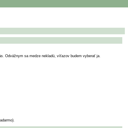
a vás. Odvážnym sa medze nekladú, víťazov budem vyberať ja.
zadarmo).