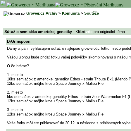
Grower.cz Archív
>
Komunita
>
Soutěže
Súťaž o semiačka americkej genetiky
- Klikni
zde
pro originální téma
DrGrinspoon
Dámy a páni, vyhlasujem súťaž o najlepšiu grow-erotic fotku, niečo podo
Vašou úlohou bude pridať fotku vašej polovičky skombinovanú s našou mi
O čo hráme?
1. miesto:
10ks semiačok z americkej genetiky Ethos - strain Tribute Bx1 (Mendo 
12ks semiačok môjho krosu Space Journey x Malibu Pie
2. miesto
5ks semiačok z americkej genetiky Ethos - strain Zour Watermelon F1 (
12ks semiačok môjho krosu Space Journey x Malibu Pie
3. miesto
12ks semiačok môjho krosu Space Journey x Malibu Pie
Vaše fotky môžete prihlasovať do 20.12. a následne z prihlásených vyb