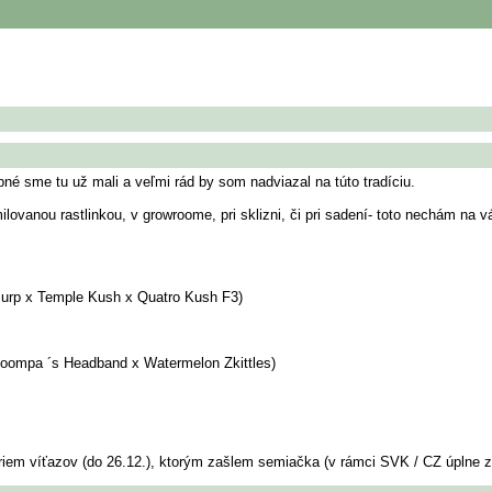
bné sme tu už mali a veľmi rád by som nadviazal na túto tradíciu.
lovanou rastlinkou, v growroome, pri sklizni, či pri sadení- toto nechám n
Purp x Temple Kush x Quatro Kush F3)
Loompa ´s Headband x Watermelon Zkittles)
eriem víťazov (do 26.12.), ktorým zašlem semiačka (v rámci SVK / CZ úplne 