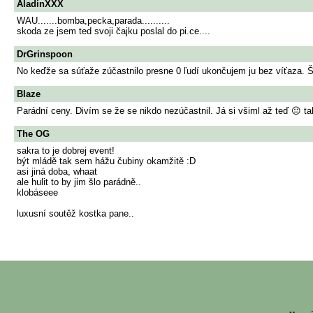
AladinXXX
WAU.......bomba,pecka,parada..........
skoda ze jsem ted svoji čajku poslal do pi.ce....
DrGrinspoon
No keďže sa súťaže zúčastnilo presne 0 ľudí ukončujem ju bez víťaza. Š
Blaze
Parádní ceny. Divím se že se nikdo nezúčastnil. Já si všiml až teď 😐 t
The OG
sakra to je dobrej event!
být mládě tak sem hážu čubiny okamžitě :D
asi jiná doba, whaat
ale hulit to by jim šlo parádně..
klobáseee
luxusní soutěž kostka pane..