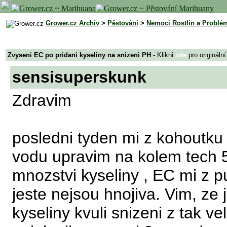
Grower.cz Archív
>
Pěstování
>
Nemoci Rostlin a Problé
Zvyseni EC po pridani kyseliny na snizeni PH
- Klikni
zde
pro origináln
sensisuperskunk
Zdravim
posledni tyden mi z kohoutku 
vodu upravim na kolem tech 
mnozstvi kyseliny , EC mi z p
jeste nejsou hnojiva. Vim, ze 
kyseliny kvuli snizeni z tak ve