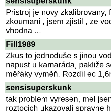
sensisuperskunk
Pristroj je novy zkalibrovany,
zkoumani , jsem zjistil , ze 
vhodna ...
Fill1989
Zkus to jednoduše s jinou vod
napust u kamaráda, pakliže s
měřáky vyměň. Rozdíl ec 1,6m
sensisuperskunk
tak problem vyresen, mel jsem
roztocich ukazovali spravne 