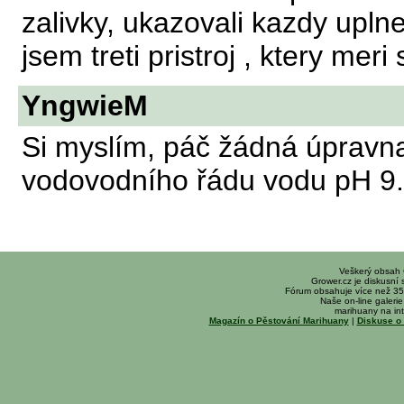
zalivky, ukazovali kazdy uplne 
jsem treti pristroj , ktery meri 
YngwieM
Si myslím, páč žádná úpravn
vodovodního řádu vodu pH 9.
Veškerý obsah
Grower.cz je diskusní
Fórum obsahuje více než 35
Naše on-line galerie 
marihuany na int
Magazín o Pěstování Marihuany
|
Diskuse o