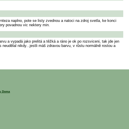
teza naplno, pote se listy zvednou a natoci na zdroj svetla, ke konci
tery povadnou vic nektery min.
arvu a vypadá jako prelitá a těžká a ráno je ok po rozsviceni, tak jde jen
as neudělal nikdy...jestli máš zdravou barvu, v růstu normálně rostou a
ny Doma