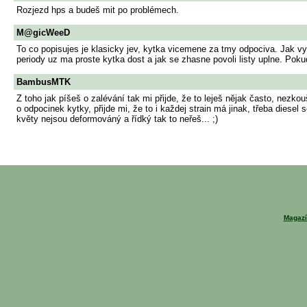
Rozjezd hps a budeš mit po problémech.
M@gicWeeD
To co popisujes je klasicky jev, kytka vicemene za tmy odpociva. Jak vyp
periody uz ma proste kytka dost a jak se zhasne povoli listy uplne. Pokud
BambusMTK
Z toho jak píšeš o zalévání tak mi přijde, že to leješ nějak často, nezkou
o odpocinek kytky, přijde mi, že to i každej strain má jinak, třeba diesel
květy nejsou deformováný a řídký tak to neřeš... ;)
Magazí