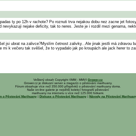
adas ty po 12h v rachote? Po roznuti trva nejakou dobu nez zacne jet fotosyn
 nevykazuji nejake deficity, tak to neres. Jeste je i rozdil mezi genama, nek
šel jsi ubrat na zalivce?Myslím četnost zalivky...Ale jinak jestli má zdravou b
 se mi k večeru tak svěšel, že to vypadalo jak po kroupách ale jack herer to z
Veškerý obsah Copyright ©MM - MMVI
Grower.cz
Grower.cz je diskusní server a magazín o pěstování marihuany.
Fórum obsahuje více než 350.000 příspěvků o pěstování marihuany doma.
Naše on-line galerie je největší kolekcí fotografií pěstování
marihuany na internetu s více než 125.000 fotkami.
n o Pěstování Marihuany
|
Diskuse o Pěstování Marihuany
|
Návody na Pěstování Marihua