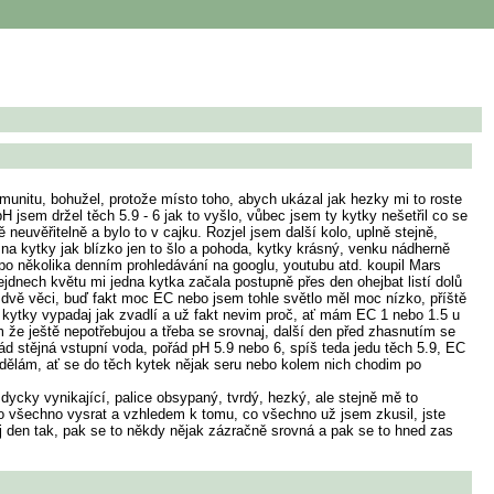
omunitu, bohužel, protože místo toho, abych ukázal jak hezky mi to roste
jsem držel těch 5.9 - 6 jak to vyšlo, vůbec jsem ty kytky nešetřil co se
 neuvěřitelně a bylo to v cajku. Rozjel jsem další kolo, uplně stejně,
a kytky jak blízko jen to šlo a pohoda, kytky krásný, venku nádherně
 po několika denním prohledávání na googlu, youtubu atd. koupil Mars
ejdnech květu mi jedna kytka začala postupně přes den ohejbat listí dolů
ě dvě věci, buď fakt moc EC nebo jsem tohle světlo měl moc nízko, příště
y kytky vypadaj jak zvadlí a už fakt nevim proč, ať mám EC 1 nebo 1.5 u
im že ještě nepotřebujou a třeba se srovnaj, další den před zhasnutím se
ořád stějná vstupní voda, pořád pH 5.9 nebo 6, spíš teda jedu těch 5.9, EC
 nedělám, ať se do těch kytek nějak seru nebo kolem nich chodim po
ycky vynikající, palice obsypaný, tvrdý, hezký, ale stejně mě to
 to všechno vysrat a vzhledem k tomu, co všechno už jsem zkusil, jste
ej den tak, pak se to někdy nějak zázračně srovná a pak se to hned zas