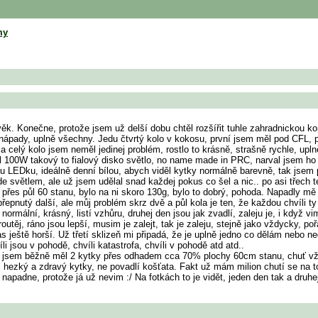
my
věk. Konečne, protože jsem už delší dobu chtěl rozšířit tuhle zahradnickou k
pady, uplně všechny. Jedu čtvrtý kolo v kokosu, první jsem měl pod CFL, pH 
 celý kolo jsem neměl jedinej problém, rostlo to krásně, strašně rychle, uplně
100W takový to fialový disko světlo, no name made in PRC, narval jsem ho n
nou LEDku, ideálně denní bílou, abych viděl kytky normálně barevně, tak jsem
 světlem, ale už jsem udělal snad každej pokus co šel a nic.. po asi třech t
a přes půl 60 stanu, bylo na ni skoro 130g, bylo to dobrý, pohoda. Napadly m
epnutý další, ale můj problém skrz dvě a půl kola je ten, že každou chvíli t
rmální, krásný, listí vzhůru, druhej den jsou jak zvadlí, zaleju je, i když v
utěj, ráno jsou lepší, musim je zalejt, tak je zaleju, stejně jako vždycky, p
as ještě horší. Už třetí sklizeň mi připadá, že je uplně jedno co dělám nebo
li jsou v pohodě, chvíli katastrofa, chvíli v pohodě atd atd..
 to jsem běžně měl 2 kytky přes odhadem cca 70% plochy 60cm stanu, chuť vžd
hci hezký a zdravý kytky, ne povadlí košťata. Fakt už mám milion chutí se na
napadne, protože já už nevim :/ Na fotkách to je vidět, jeden den tak a druh