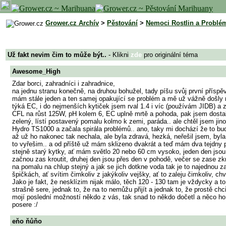
Grower.cz Archív
>
Pěstování
>
Nemoci Rostlin a Problé
Už fakt nevim čim to může být..
- Klikni
zde
pro originální téma
Awesome_High
Zdar borci, zahradníci i zahradnice,
na jednu stranu konečně, na druhou bohužel, tady píšu svůj první příspě
mám stále jeden a ten samej opakující se problém a mě už vážně došly ná
týká EC, i do nejmenších kytiček jsem rval 1.4 i víc (používám JIDB) a za
CFL na růst 125W, pH kolem 6, EC uplně mrtě a pohoda, pak jsem dostal 
zelený, lístí postavený pomalu kolmo k zemi, paráda.. ale chtěl jsem ji
Hydro TS1000 a začala spirála problémů.. ano, taky mi dochází že to bude
až už ho nakonec tak nechala, ale byla zdravá, hezká, neřešil jsem, byl
to vyřešim.. a od příště už mám sklizeno dvakrát a teď mám dva tejdny př
stejně starý kytky, ať mám světlo 20 nebo 60 cm vysoko, jeden den jsou no
začnou zas kroutit, druhej den jsou přes den v pohodě, večer se zase zkro
na pomalu na chlup stejný a jak se jich dotkne voda tak je to najednou z
špičkách, ať svítim čimkoliv z jakýkoliv vejšky, ať to zaleju čimkoliv, chví
Jako je fakt, že nesklízim nijak málo, těch 120 - 130 tam je vždycky a
strašně sere, jednak to, že na to nemůžu přijít a jednak to, že prostě c
mojí poslední možností někdo z vás, tak snad to někdo dočetl a něco ho 
posere :/
eňo ňůňo