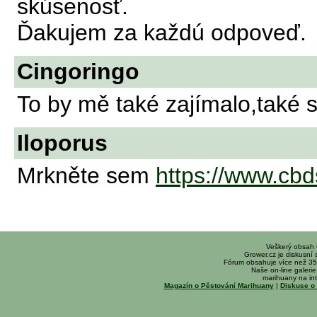
skúsenosť.
Ďakujem za každú odpoveď.
Cingoringo
To by mě také zajímalo,také 
Iloporus
Mrkněte sem
https://www.cbd
Veškerý obsah
Grower.cz je diskusní
Fórum obsahuje více než 35
Naše on-line galerie 
marihuany na int
Magazín o Pěstování Marihuany
|
Diskuse o