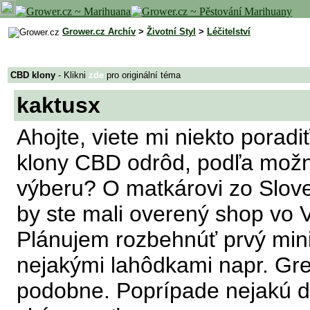
Grower.cz Archív
>
Životní Styl
>
Léčitelství
CBD klony
- Klikni
zde
pro originální téma
kaktusx
Ahojte, viete mi niekto porad
klony CBD odrôd, podľa možn
výberu? O matkárovi zo Slov
by ste mali overený shop vo Vi
Plánujem rozbehnúť prvý mini
nejakými lahôdkami napr. G
podobne. Poprípade nejakú d