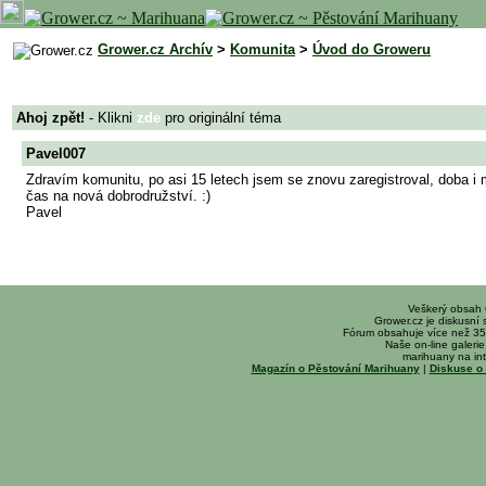
Grower.cz Archív
>
Komunita
>
Úvod do Groweru
Ahoj zpět!
- Klikni
zde
pro originální téma
Pavel007
Zdravím komunitu, po asi 15 letech jsem se znovu zaregistroval, doba i m
čas na nová dobrodružství. :)
Pavel
Veškerý obsah
Grower.cz je diskusní
Fórum obsahuje více než 35
Naše on-line galerie 
marihuany na int
Magazín o Pěstování Marihuany
|
Diskuse o