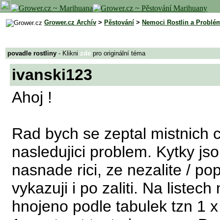
Grower.cz Archív
>
Pěstování
>
Nemoci Rostlin a Problé
povadle rostliny
- Klikni
zde
pro originální téma
ivanski123
Ahoj !
Rad bych se zeptal mistnich c
nasledujici problem. Kytky jso
nasnade rici, ze nezalite / po
vykazuji i po zaliti. Na listec
hnojeno podle tabulek tzn 1 