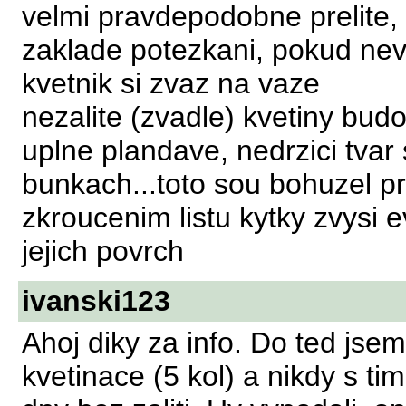
velmi pravdepodobne prelite,
zaklade potezkani, pokud ne
kvetnik si zvaz na vaze
nezalite (zvadle) kvetiny budo
uplne plandave, nedrzici tvar 
bunkach...toto sou bohuzel pr
zkroucenim listu kytky zvysi 
jejich povrch
ivanski123
Ahoj diky za info. Do ted jse
kvetinace (5 kol) a nikdy s t