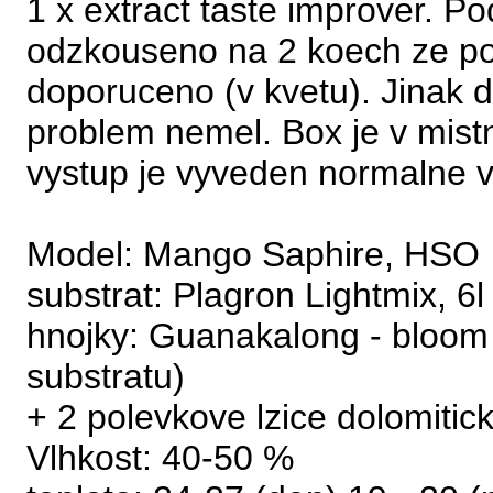
1 x extract taste improver. P
odzkouseno na 2 koech ze pot
doporuceno (v kvetu). Jinak d
problem nemel. Box je v mistn
vystup je vyveden normalne v
Model: Mango Saphire, HSO
substrat: Plagron Lightmix, 6l
hnojky: Guanakalong - bloom 
substratu)
+ 2 polevkove lzice dolomitic
Vlhkost: 40-50 %