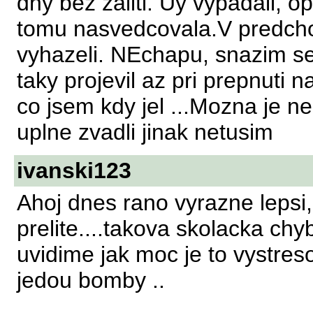
dny bez zaliti. Uy vypadali, o
tomu nasvedcovala.V predchoz
vyhazeli. NEchapu, snazim se 
taky projevil az pri prepnuti na
co jsem kdy jel ...Mozna je n
uplne zvadli jinak netusim
ivanski123
Ahoj dnes rano vyrazne lepsi,
prelite....takova skolacka chy
uvidime jak moc je to vystres
jedou bomby ..