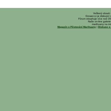
Veškerý obsah
Grower.cz je diskusní
Fórum obsahuje více než 35
Naše on-line galerie 
marihuany na int
Magazín o Pěstování Marihuany
|
Diskuse o