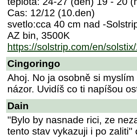
teplota: 24-27 (den) 19 - 20 (
Cas: 12/12 (10.den)
svetlo:cca 40 cm nad -Solst
AZ bin, 3500K
https://solstrip.com/en/solstix
Cingoringo
Ahoj. No ja osobně si myslím 
názor. Uvidíš co ti napíšou ost
Dain
''Bylo by nasnade rici, ze neza
tento stav vykazuji i po zaliti