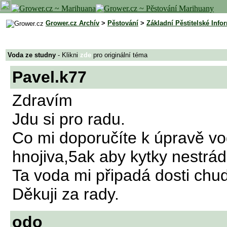
Grower.cz Archív
>
Pěstování
>
Základní Pěstitelské Info
Voda ze studny
- Klikni
zde
pro originální téma
Pavel.k77
Zdravím
Jdu si pro radu.
Co mi doporučíte k úpravě vo
hnojiva,5ak aby kytky nestrád
Ta voda mi připadá dosti chu
Děkuji za rady.
odo