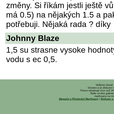
změny. Si říkám jestli ještě vů
má 0.5) na nějakých 1.5 a pa
potřebuji. Nějaká rada ? díky
Johnny Blaze
1,5 su strasne vysoke hodnot
vodu s ec 0,5.
Veškerý obsah
Grower.cz je diskusní
Fórum obsahuje více než 35
Naše on-line galerie 
marihuany na int
Magazín o Pěstování Marihuany
|
Diskuse o