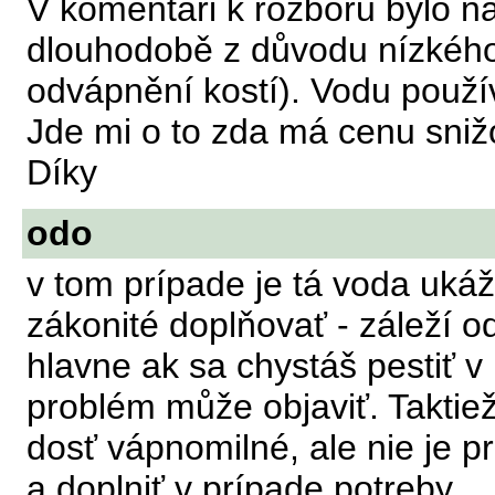
V komentáři k rozboru bylo n
dlouhodobě z důvodu nízkého
odvápnění kostí). Vodu použ
Jde mi o to zda má cenu sni
Díky
odo
v tom prípade je tá voda uká
zákonité doplňovať - záleží od
hlavne ak sa chystáš pestiť v
problém může objaviť. Taktiež
dosť vápnomilné, ale nie je p
a doplniť v prípade potreby