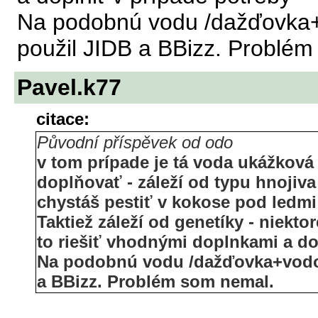
Na podobnú vodu /dažďovka+
použil JIDB a BBizz. Problé
Pavel.k77
citace:
Původní příspěvek od odo
v tom prípade je tá voda ukážková 
doplňovať - záleží od typu hnojiva
chystáš pestiť v kokose pod ledmi
Taktiež záleží od genetíky - niekt
to riešiť vhodnými doplnkami a do
Na podobnú vodu /dažďovka+vodov
a BBizz. Problém som nemal.