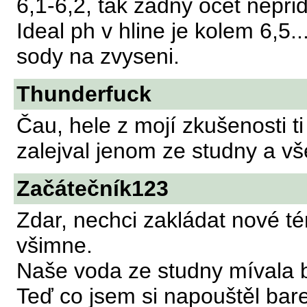
6,1-6,2, tak zadny ocet neprida
Ideal ph v hline je kolem 6,5...
sody na zvyseni.
Thunderfuck
Čau, hele z mojí zkušenosti ti
zalejval jenom ze studny a v
Začátečník123
Zdar, nechci zakládat nové t
všimne.
Naše voda ze studny mívala 
Teď co jsem si napouštěl bar