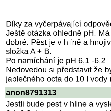
Díky za vyčerpávající odpově
Ještě otázka ohledně pH. Má 
dobré. Pěst je v hlíně a hnoj
složka A + B.
Po namíchání je pH 6,1 -6,2
Nedovedou si představit že by
jablečného octa do 10 l vody 
anon8791313
Jestli bude pest v hline a vy