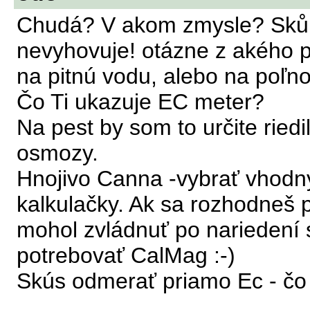
Chudá? V akom zmysle? Skůr 
nevyhovuje! otázne z akého
na pitnú vodu, alebo na poľ
Čo Ti ukazuje EC meter?
Na pest by som to určite ried
osmozy.
Hnojivo Canna -vybrať vhodný
kalkulačky. Ak sa rozhodneš p
mohol zvládnuť po narieden
potrebovať CalMag :-)
Skús odmerať priamo Ec - čo