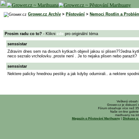
Grower.cz Archív
>
Pěstování
>
Nemoci Rostlin a Problé
Prosim radu co to?
- Klikni
zde
pro originální téma
senssistar
Zdravim dnes sem na dvouch kytkach objevil jakou si plisen??Jedna kyt
neco sezralo vrcholovku ,proste není . Je to nejaka plisen nebo parazit?
senssistar
Nektere palicky hnednou pestiky a jak kdyby odumirali.. a nektere spodn
Veškerý obsah
Grower.cz je diskusní
Fórum obsahuje více než 35
Naše on-line galerie 
marihuany na int
Magazín o Pěstování Marihuany
|
Diskuse o