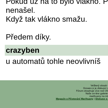
Pokud už na to bylo vlákno. 
nenašel.
Když tak vlákno smažu.
Předem díky.
crazyben
u automatů tohle neovlivníš
Veškerý obsah
Grower.cz je diskusní
Fórum obsahuje více než 35
Naše on-line galerie 
marihuany na int
Magazín o Pěstování Marihuany
|
Diskuse o