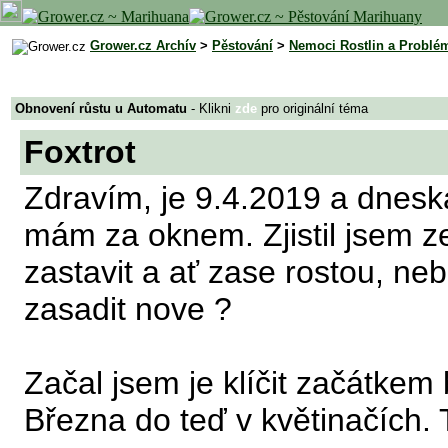
Grower.cz Archív
>
Pěstování
>
Nemoci Rostlin a Problé
Obnovení růstu u Automatu
- Klikni
zde
pro originální téma
Foxtrot
Zdravím, je 9.4.2019 a dnesk
mám za oknem. Zjistil jsem z
zastavit a ať zase rostou, ne
zasadit nove ?
Začal jsem je klíčit začátkem 
Března do teď v květinačích. 