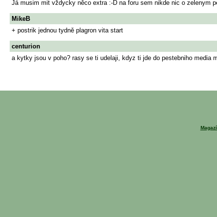
Já musim mit vždycky něco extra :-D na foru sem nikde nic o zelenym per
MikeB
+ postrik jednou tydně plagron vita start
centurion
a kytky jsou v poho? rasy se ti udelaji, kdyz ti jde do pestebniho media 
Magazí