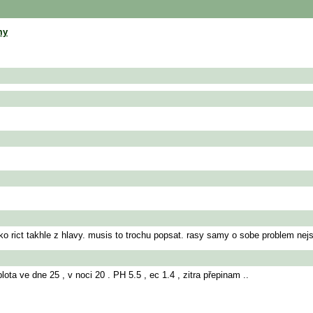
my
ko rict takhle z hlavy. musis to trochu popsat. rasy samy o sobe problem nej
ota ve dne 25 , v noci 20 . PH 5.5 , ec 1.4 , zitra přepinam ..