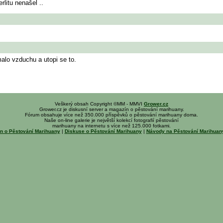
litu nenašel ..
malo vzduchu a utopi se to.
Veškerý obsah Copyright ©MM - MMVI
Grower.cz
Grower.cz je diskusní server a magazín o pěstování marihuany.
Fórum obsahuje více než 350.000 příspěvků o pěstování marihuany doma.
Naše on-line galerie je největší kolekcí fotografií pěstování
marihuany na internetu s více než 125.000 fotkami.
n o Pěstování Marihuany
|
Diskuse o Pěstování Marihuany
|
Návody na Pěstování Marihua