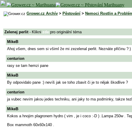
Grower.cz Archív
>
Pěstování
>
Nemoci Rostlin a Problé
Zelenej perlit
- Klikni
zde
pro originální téma
MikeB
Ahoj všem, dnes sem si všiml že mi zezelenal perlit. Neznáte přičinu ?:)
centurion
rasy se tam hemzi pane
MikeB
By odpovidalo pane :) nevíš jak se toho zbavit či je to nějak škodlive ?
centurion
ja vubec nevim jakou jedes techniku, ani jaky to ma podminky, takze tez
MikeB
Kokos a hnojim plagronem hydro ( vim , je i coco :-D ) .Lampa 250w . Tepl
Box mammoth 60x60x140 .