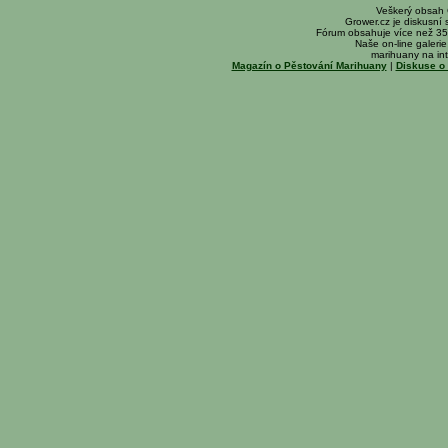
Veškerý obsah
Grower.cz je diskusní
Fórum obsahuje více než 35
Naše on-line galerie 
marihuany na int
Magazín o Pěstování Marihuany
|
Diskuse o