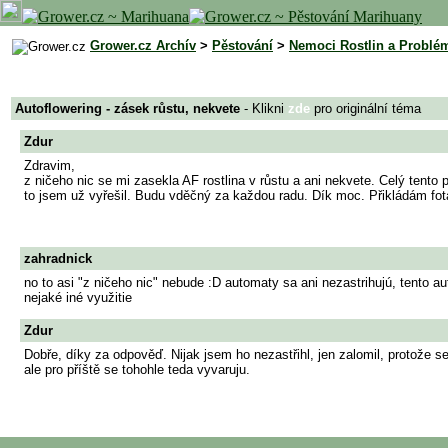
Grower.cz Archív
>
Pěstování
>
Nemoci Rostlin a Problé
Autoflowering - zásek růstu, nekvete
- Klikni
zde
pro originální téma
Zdur
Zdravim,
z ničeho nic se mi zasekla AF rostlina v růstu a ani nekvete. Celý tento 
to jsem už vyřešil. Budu vděčný za každou radu. Dík moc. Přikládám fot
zahradnick
no to asi "z ničeho nic" nebude :D automaty sa ani nezastrihujú, tento a
nejaké iné využitie
Zdur
Dobře, díky za odpověď. Nijak jsem ho nezastřihl, jen zalomil, protože s
ale pro příště se tohohle teda vyvaruju.