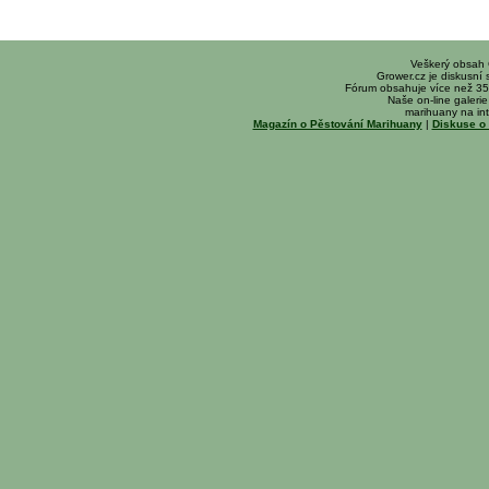
Veškerý obsah
Grower.cz je diskusní
Fórum obsahuje více než 35
Naše on-line galerie 
marihuany na int
Magazín o Pěstování Marihuany
|
Diskuse o