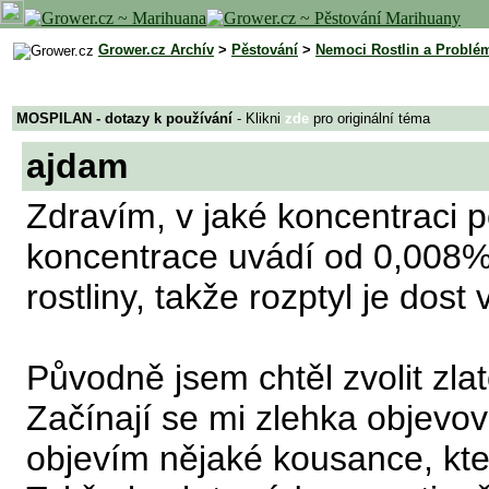
Grower.cz Archív
>
Pěstování
>
Nemoci Rostlin a Problé
MOSPILAN - dotazy k používání
- Klikni
zde
pro originální téma
ajdam
Zdravím, v jaké koncentraci 
koncentrace uvádí od 0,008
rostliny, takže rozptyl je dost 
Původně jsem chtěl zvolit zla
Začínají se mi zlehka objevov
objevím nějaké kousance, kte