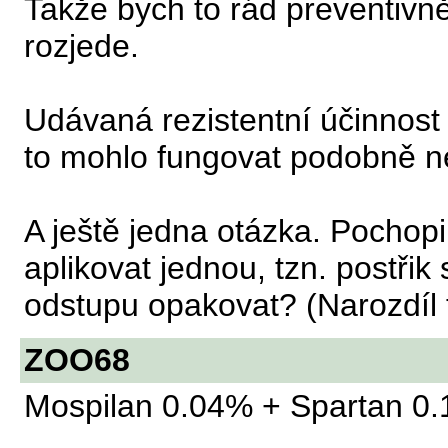
Takže bych to rád preventivně
rozjede.
Udávaná rezistentní účinnost
to mohlo fungovat podobně n
A ještě jedna otázka. Pochopi
aplikovat jednou, tzn. postř
odstupu opakovat? (Narozdíl t
ZOO68
Mospilan 0.04% + Spartan 0.