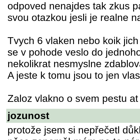
odpoved nenajdes tak zkus pa
svou otazkou jesli je realne 
Tvych 6 vlaken nebo koik jic
se v pohode veslo do jednoho 
nekolikrat nesmyslne zdablov
A jeste k tomu jsou to jen vla
Zaloz vlakno o svem pestu at 
jozunost
protože jsem si nepřečetl důk