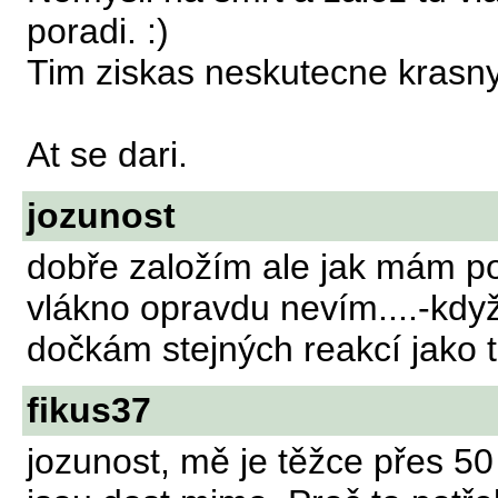
poradi. :)
Tim ziskas neskutecne krasn
At se dari.
jozunost
dobře založím ale jak mám po
vlákno opravdu nevím....-kdy
dočkám stejných reakcí jako to 
fikus37
jozunost, mě je těžce přes 50