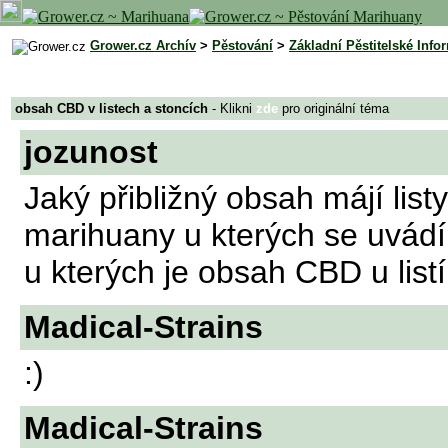
Grower.cz Archív
>
Pěstování
>
Základní Pěstitelské Info
obsah CBD v listech a stoncích
- Klikni
zde
pro originální téma
jozunost
Jaký přibližný obsah májí lis
marihuany u kterých se uvád
u kterých je obsah CBD u listí
Madical-Strains
:)
Madical-Strains