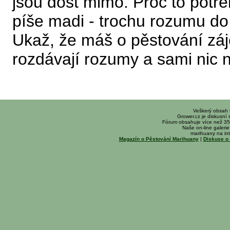
jsou dost mimo. Proč to potřeb
píše madi - trochu rozumu do 
Ukaž, že máš o pěstování záj
rozdávají rozumy a sami nic 
Veškerý obsah
Grower.cz je diskusní
Fórum obsahuje více než 35
Naše on-line galerie 
marihuany na int
Magazín o Pěstování Marihuany
|
Diskuse o