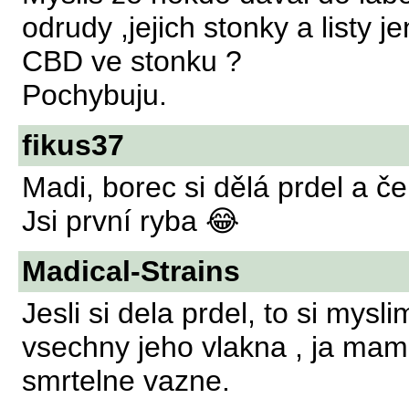
odrudy ,jejich stonky a listy 
CBD ve stonku ?
Pochybuju.
fikus37
Madi, borec si dělá prdel a č
Jsi první ryba 😂
Madical-Strains
Jesli si dela prdel, to si mysl
vsechny jeho vlakna , ja mam 
smrtelne vazne.