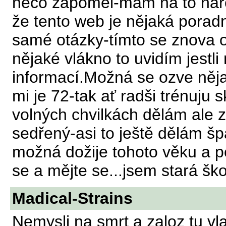
něco zapoměl-mám na to nárok
že tento web je nějaká poradn
samé otázky-tímto se znova 
nějaké vlákno to uvidím jestli
informací.Možná se ozve něj
mi je 72-tak ať radši trénuju 
volných chvilkách dělám ale 
sedřený-asi to ještě dělám šp
možná dožije tohoto věku a p
se a mějte se...jsem stará ško
Madical-Strains
Nemysli na smrt a zaloz tu vl