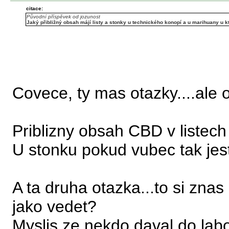
citace:
Původní příspěvek od jozunost
Jaký přibližný obsah májí listy a stonky u technického konopí a u marihuany u kt
Covece, ty mas otazky....ale 
Priblizny obsah CBD v listech
U stonku pokud vubec tak jest
A ta druha otazka...to si znas
jako vedet?
Myslis ze nekdo daval do lab