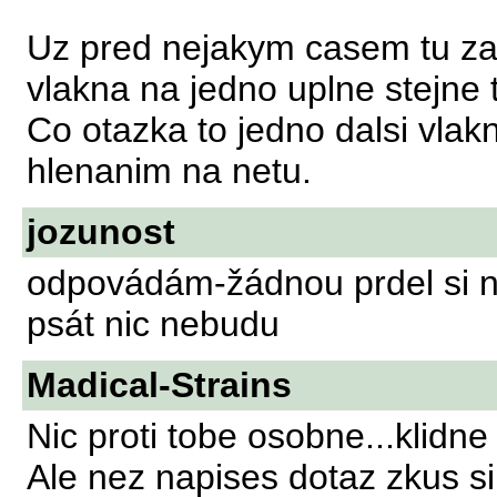
Uz pred nejakym casem tu zaloz
vlakna na jedno uplne stejne
Co otazka to jedno dalsi vlakno
hlenanim na netu.
jozunost
odpovádám-žádnou prdel si n
psát nic nebudu
Madical-Strains
Nic proti tobe osobne...klidne 
Ale nez napises dotaz zkus s