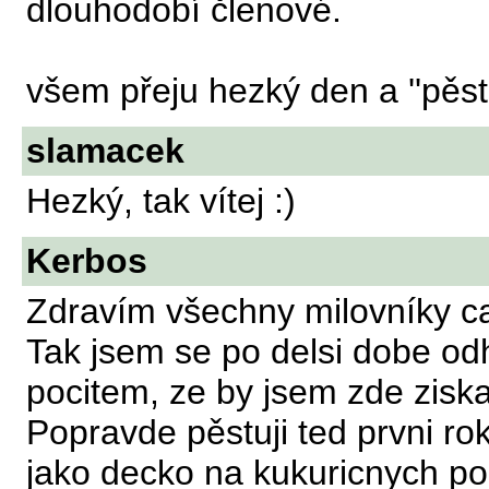
dlouhodobí členové.
všem přeju hezký den a ''pěstu
slamacek
Hezký, tak vítej :)
Kerbos
Zdravím všechny milovníky c
Tak jsem se po delsi dobe odh
pocitem, ze by jsem zde ziskal
Popravde pěstuji ted prvni ro
jako decko na kukuricnych po