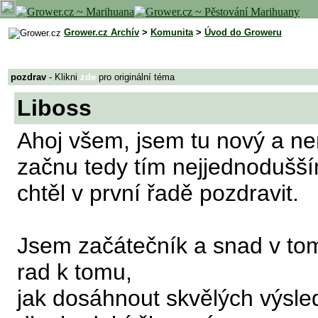
Grower.cz Archív
>
Komunita
>
Úvod do Groweru
pozdrav
- Klikni
zde
pro originální téma
Liboss
Ahoj všem, jsem tu nový a n
začnu tedy tím nejjednodušším
chtěl v první řadě pozdravit.
Jsem začátečník a snad v tomt
rad k tomu,
jak dosáhnout skvělých výsled