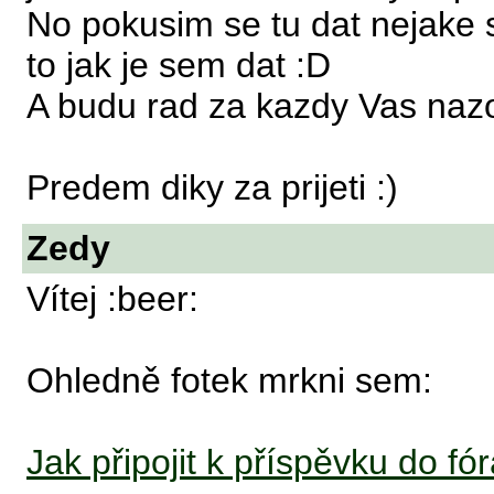
No pokusim se tu dat nejake s
to jak je sem dat :D
A budu rad za kazdy Vas nazo
Predem diky za prijeti :)
Zedy
Vítej :beer:
Ohledně fotek mrkni sem:
Jak připojit k příspěvku do fór