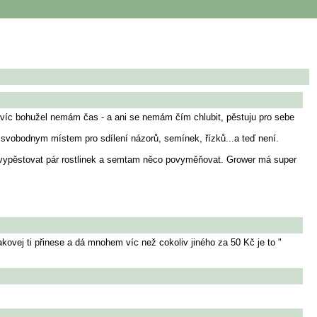
na víc bohužel nemám čas - a ani se nemám čím chlubit, pěstuju pro sebe
 svobodnym místem pro sdílení názorů, semínek, řízků...a teď není.
bčas vypěstovat pár rostlinek a semtam něco povyměňovat. Grower má super
takovej ti přinese a dá mnohem víc než cokoliv jiného za 50 Kč je to "