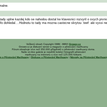
malne.
 tady uplne kazdej kdo se nahodou dostal ke klavesnici rozvyril o svych prvni
fo dohledal....Hodnotu to tady ma mozna castecne skrytou :teef: ale vyssi ne
Veškerý obsah Copyright ©MM - MMVI
Grower.cz
Grower.cz je diskusní server a magazín o pěstování marihuany.
Fórum obsahuje více než 350.000 příspěvků o pěstování marihuany doma.
Naše on-line galerie je největší kolekcí fotografií pěstování
marihuany na internetu s více než 125.000 fotkami.
n o Pěstování Marihuany
|
Diskuse o Pěstování Marihuany
|
Návody na Pěstování Marihua