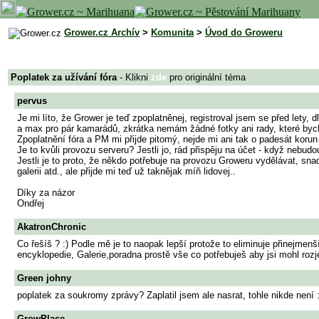
Grower.cz Archív
>
Komunita
>
Úvod do Groweru
Poplatek za užívání fóra
- Klikni
zde
pro originální téma
pervus
Je mi líto, že Grower je teď zpoplatněnej, registroval jsem se před let
a max pro pár kamarádů, zkrátka nemám žádné fotky ani rady, které bych
Zpoplatnění fóra a PM mi přijde pitomý, nejde mi ani tak o padesát koru
Je to kvůli provozu serveru? Jestli jo, rád přispěju na účet - když nebudo
Jestli je to proto, že někdo potřebuje na provozu Groweru vydělávat, sna
galerii atd., ale přijde mi teď už taknějak míň lidovej..
Díky za názor
Ondřej
AkatronChronic
Co řešíš ? :) Podle mě je to naopak lepší protože to eliminuje přinejmenší
encyklopedie, Galerie,poradna prostě vše co potřebuješ aby jsi mohl rozjet
Green johny
poplatek za soukromy zprávy? Zaplatil jsem ale nasrat, tohle nikde není 
GrowPlace