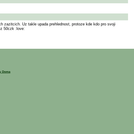
ch zazitcich. Uz takle upada prehlednost, protoze kde kdo pro svoji
z 50czk :love:
ny Doma