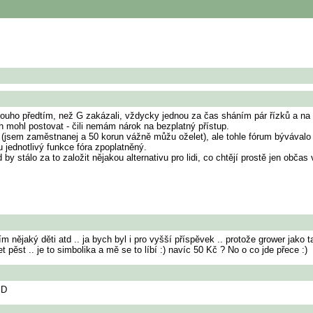
y, dlouho předtím, než G zakázali, vždycky jednou za čas sháním pár řízků a 
 mohl postovat - čili nemám nárok na bezplatný přístup.
n (jsem zaměstnanej a 50 korun vážně můžu oželet), ale tohle fórum bývávalo
u jednotlivý funkce fóra zpoplatněný.
d by stálo za to založit nějakou alternativu pro lidi, co chtějí prostě jen o
m nějaký děti atd .. ja bych byl i pro vyšší příspěvek .. protože grower jako 
 pěst .. je to simbolika a mě se to líbí :) navíc 50 Kč ? No o co jde přece :)
:D