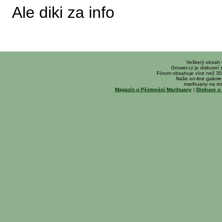
Ale diki za info
Veškerý obsah
Grower.cz je diskusní
Fórum obsahuje více než 35
Naše on-line galerie 
marihuany na int
Magazín o Pěstování Marihuany
|
Diskuse o