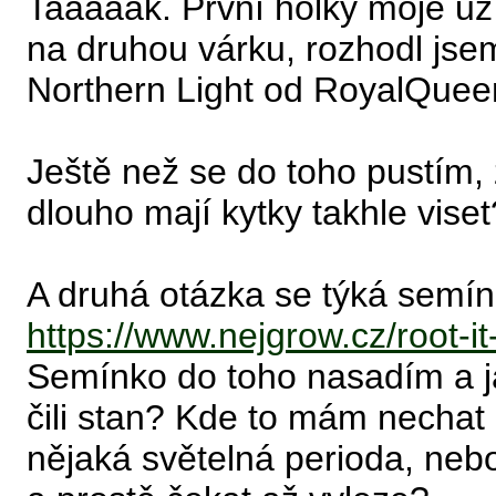
Taaaaak. První holky moje už 
na druhou várku, rozhodl jse
Northern Light od RoyalQuee
Ještě než se do toho pustím,
dlouho mají kytky takhle viset
A druhá otázka se týká semíne
https://www.nejgrow.cz/root-it
Semínko do toho nasadím a jak
čili stan? Kde to mám nechat
nějaká světelná perioda, neb