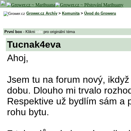
Grower.cz Archív
>
Komunita
>
Úvod do Groweru
První box
- Klikni
zde
pro originální téma
Tucnak4eva
Ahoj,
Jsem tu na forum nový, ikdyž 
dobu. Dlouho mi trvalo rozhod
Respektive už bydlím sám a po
rohu bytu.