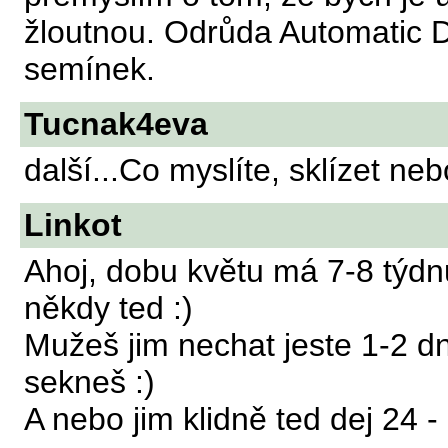
žloutnou. Odrůda Automatic D
semínek.
Tucnak4eva
další...Co myslíte, sklízet ne
Linkot
Ahoj, dobu květu má 7-8 týdnu
někdy ted :)
Mužeš jim nechat jeste 1-2 dn
sekneš :)
A nebo jim klidně ted dej 24 