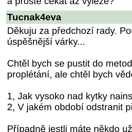
a prostě čekat až vyleze?
Tucnak4eva
Děkuju za předchozí rady. P
úspěšnější várky...
Chtěl bych se pustit do met
proplétání, ale chtěl bych věd
1, Jak vysoko nad kytky nainst
2, V jakém období odstranit 
Případně jestli máte někdo u