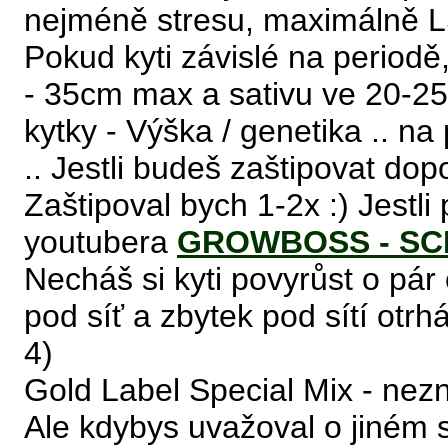
nejméně stresu, maximálně LS
Pokud kyti závislé na periodě
- 35cm max a sativu ve 20-25
kytky - Výška / genetika .. 
.. Jestli budeš zaštipovat do
Zaštipoval bych 1-2x :) Jest
youtubera
GROWBOSS - S
Necháš si kyti povyrůst o pár
pod síť a zbytek pod sítí otrhá
4)
Gold Label Special Mix - ne
Ale kdybys uvažoval o jiném su