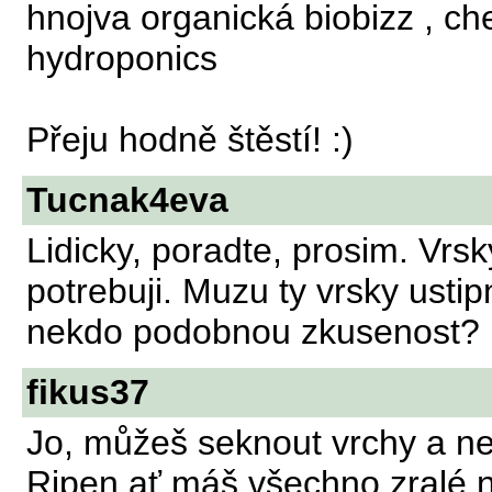
hnojva organická biobizz , c
hydroponics
Přeju hodně štěstí! :)
Tucnak4eva
Lidicky, poradte, prosim. Vrs
potrebuji. Muzu ty vrsky ustip
nekdo podobnou zkusenost?
fikus37
Jo, můžeš seknout vrchy a nec
Ripen ať máš všechno zralé 