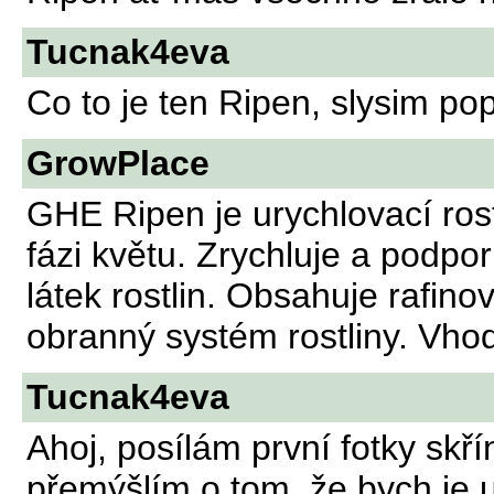
Tucnak4eva
Co to je ten Ripen, slysim po
GrowPlace
GHE Ripen je urychlovací ros
fázi květu. Zrychluje a podpo
látek rostlin. Obsahuje rafinov
obranný systém rostliny. Vho
Tucnak4eva
Ahoj, posílám první fotky skří
přemýšlím o tom, že bych je u