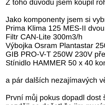
Z toho důvodu jsem koupil ro
Jako komponenty jsem si vybr
Prima Klima 125 MES-II dvou
Filtr CAN-Lite 300m3/h
Výbojka Osram Plantastar 2
GIB PRO-V-T 250W 230V pře
Stínidlo HAMMER 50 x 40 ko
a pár dalších nezajímavých vě
První můj pokus dopadl dost 