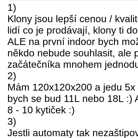
1)
Klony jsou lepší cenou / kval
lidí co je prodávají, klony ti d
ALE na první indoor bych mo
někdo nebude souhlasit, ale p
začátečníka mnohem jednodu
2)
Mám 120x120x200 a jedu 5x 
bych se bud 11L nebo 18L :) A
8 - 10 kytiček :)
3)
Jestli automaty tak nezaštipo