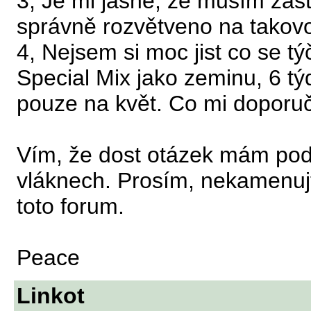
3, Je mi jasné, že musím zašt
správně rozvětveno na takov
4, Nejsem si moc jist co se t
Special Mix jako zeminu, 6 t
pouze na květ. Co mi doporuč
Vím, že dost otázek mám podo
vláknech. Prosím, nekamenuj
toto forum.
Peace
Linkot