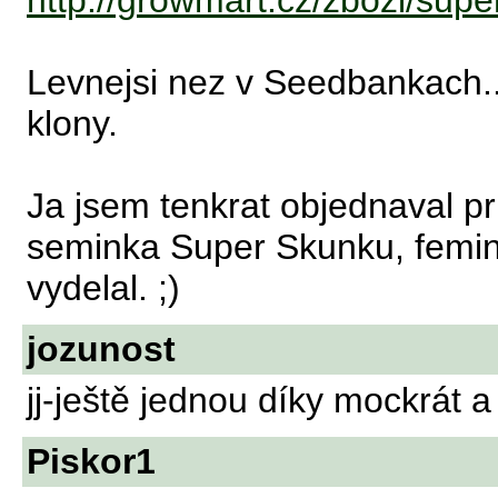
http://growmart.cz/zbozi/sup
Levnejsi nez v Seedbankach..
klony.
Ja jsem tenkrat objednaval pr
seminka Super Skunku, femin
vydelal. ;)
jozunost
jj-ještě jednou díky mockrát a 
Piskor1