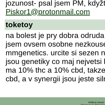
jozunost- psal jsem PM, když
Piskor1@protonmail.com
toketoy
na bolest je pry dobra odruda
jsem ovsem osobne nezkousel)
mmgenetics. urcite si sezen 
jsou genetiky co maj nejvetsi 
ma 10% thc a 10% cbd, takze s
cbd, a v synergii jsou jeste sil
Veškerý obsah
Grower.cz je diskusní