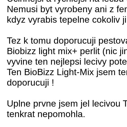
Nemusi byt vyrobeny ani z fen
kdyz vyrabis tepelne cokoliv j
Tez k tomu doporucuji pestov
Biobizz light mix+ perlit (nic j
vyvine ten nejlepsi lecivy pote
Ten BioBizz Light-Mix jsem ten
doporucuji !
Uplne prvne jsem jel lecivou
tenkrat nepomohla.