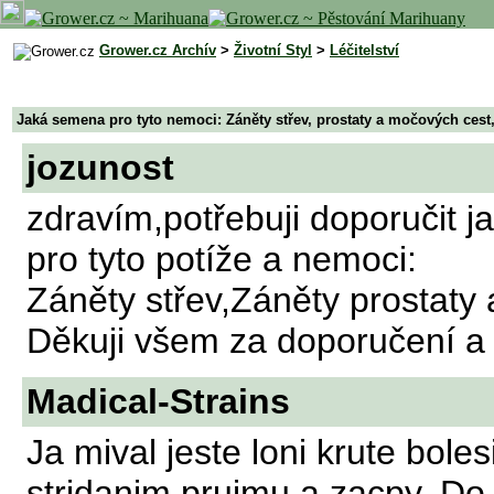
Grower.cz Archív
>
Životní Styl
>
Léčitelství
Jaká semena pro tyto nemoci: Záněty střev, prostaty a močových cest
jozunost
zdravím,potřebuji doporučit 
pro tyto potíže a nemoci:
Záněty střev,Záněty prostaty
Děkuji všem za doporučení a n
Madical-Strains
Ja mival jeste loni krute bole
stridanim prujmu a zacpy. Do