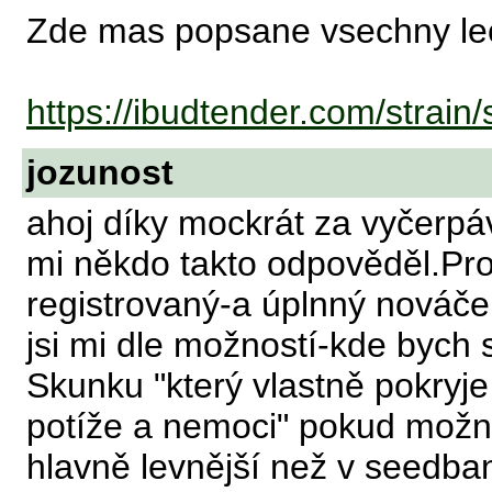
Zde mas popsane vsechny lec
https://ibudtender.com/strain
jozunost
ahoj díky mockrát za vyčerpá
mi někdo takto odpověděl.Pro
registrovaný-a úplnný nováček,
jsi mi dle možností-kde bych
Skunku "který vlastně pokryj
potíže a nemoci" pokud možno
hlavně levnější než v seedba