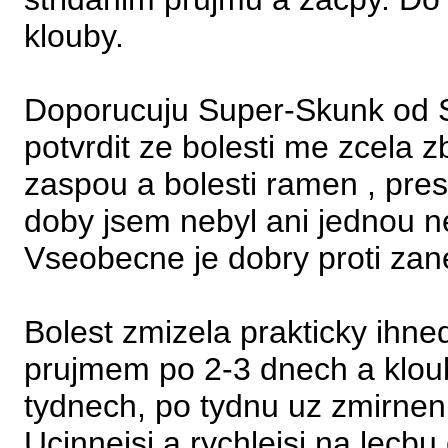
klouby.
Doporucuju Super-Skunk od Se
potvrdit ze bolesti me zcela z
zaspou a bolesti ramen , pres
doby jsem nebyl ani jednou 
Vseobecne je dobry proti zan
Bolest zmizela prakticky ihned
prujmem po 2-3 dnech a kloub
tydnech, po tydnu uz zmirneni
Ucinnejsi a rychlejsi na lecbu