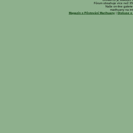
Fórum obsahuje více než 35
Naše on-line galerie 
marihuany na int
Magazín o Pěstování Marihuany
|
Diskuse o