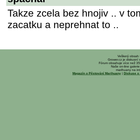
Takze zcela bez hnojiv .. v to
zacatku a neprehnat to ..
Veškerý obsah
Grower.cz je diskusní
Fórum obsahuje více než 35
Naše on-line galerie 
marihuany na int
Magazín o Pěstování Marihuany
|
Diskuse o