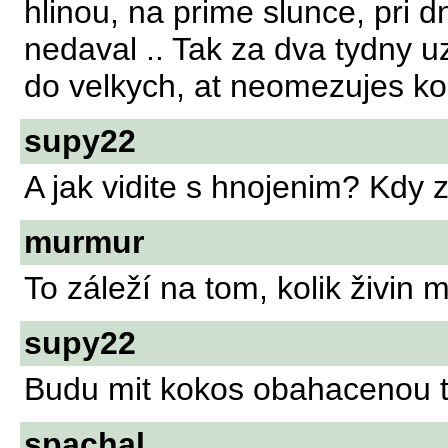
hlinou, na prime slunce, pri 
nedaval .. Tak za dva tydny u
do velkych, at neomezujes ko
supy22
A jak vidite s hnojenim? Kdy 
murmur
To záleží na tom, kolik živin m
supy22
Budu mit kokos obahacenou 
spachal