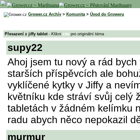
Grower.cz Archív
>
Komunita
>
Úvod do Groweru
Přesazení z jiffy tablet
- Klikni
zde
pro originální téma
supy22
Ahoj jsem tu nový a rád bych 
starších příspěvcích ale boh
vyklíčené kytky v Jiffy a neví
květníku kde stráví svůj celý
tabletách v žádném kelímku n
radu abych něco nepokazil dě
murmur