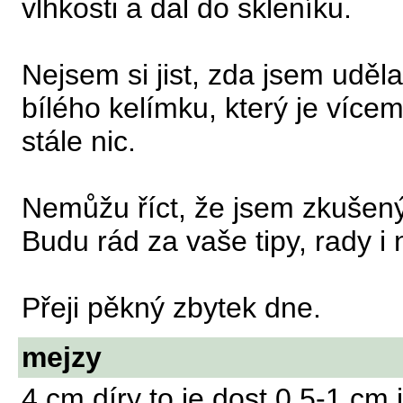
vlhkosti a dal do skleníku.
Nejsem si jist, zda jsem uděl
bílého kelímku, který je více
stále nic.
Nemůžu říct, že jsem zkušený
Budu rád za vaše tipy, rady i 
Přeji pěkný zbytek dne.
mejzy
4 cm díry to je dost,0.5-1 cm