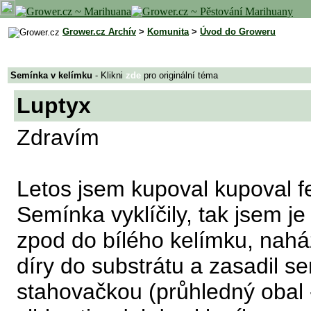
Grower.cz Archív
>
Komunita
>
Úvod do Groweru
Semínka v kelímku
- Klikni
zde
pro originální téma
Luptyx
Zdravím
Letos jsem kupoval kupoval 
Semínka vyklíčily, tak jsem je
zpod do bílého kelímku, nahá
díry do substrátu a zasadil s
stahovačkou (průhledný obal 