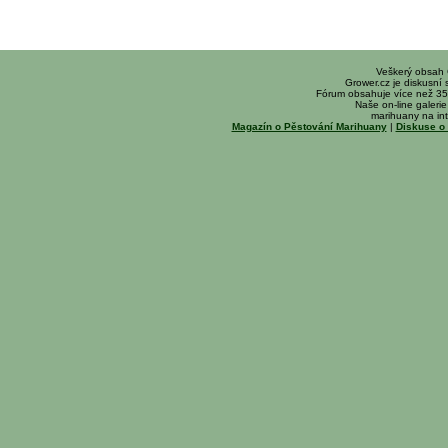
Veškerý obsah
Grower.cz je diskusní
Fórum obsahuje více než 35
Naše on-line galerie 
marihuany na int
Magazín o Pěstování Marihuany
|
Diskuse o