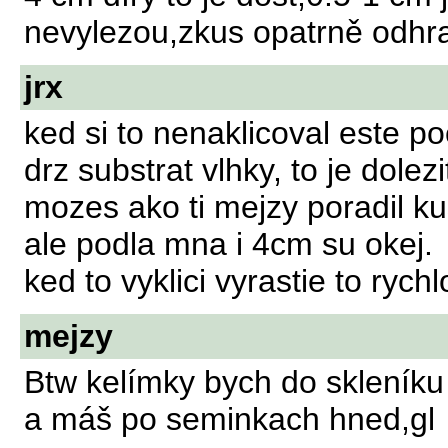
nevylezou,zkus opatrně odhr
jrx
ked si to nenaklicoval este po
drz substrat vlhky, to je dole
mozes ako ti mejzy poradil k
ale podla mna i 4cm su okej.
ked to vyklici vyrastie to rychl
mejzy
Btw kelímky bych do skleníku
a máš po seminkach hned,gl