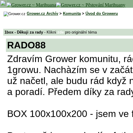
Grower.cz Archív
>
Komunita
>
Úvod do Groweru
1box - Děkuji za rady
- Klikni
zde
pro originální téma
RADO88
Zdravím Grower komunitu, rá
1growu. Nachàzím se v začát
už načetl, ale budu rád když
a poradí. Předem díky za rad
BOX 100x100x200 - jsem ve f