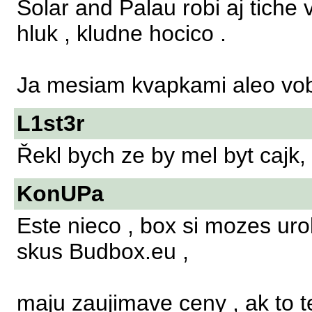
Solar and Palau robi aj tiche 
hluk , kludne hocico .
Ja mesiam kvapkami aleo vob
L1st3r
Řekl bych ze by mel byt cajk,
KonUPa
Este nieco , box si mozes uro
skus Budbox.eu ,
maju zaujimave ceny , ak to t