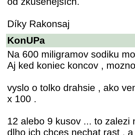
od zkušenějších.
Díky Rakonsaj
KonUPa
Na 600 miligramov sodiku moz
Aj ked koniec koncov , mozno
vyslo o tolko drahsie , ako ven
x 100 .
12 alebo 9 kusov ... to zalezi
dlho ich chces nechat rast , a