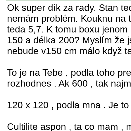
Ok super dík za rady. Stan t
nemám problém. Kouknu na ty
teda 5,7. K tomu boxu jenom m
150 a délka 200? Myslím že j
nebude v150 cm málo když t
To je na Tebe , podla toho pr
rozhodnes . Ak 600 , tak naj
120 x 120 , podla mna . Je to
Cultilite aspon , ta co mam 