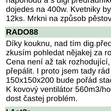
napohodu a s digi předřadník
dojedes na 400w. Kvetniky by t
12ks. Mrkni na způsob pěstov
RADO88
Díky kouknu, nad tím dig.pře
zkusím pohledat nějakej za r
Cena není až tak rozhodující,
přepálit. I proto jsem tady rá
150x150x200 bude pořád stač
K kovový ventilátor 560m3/hod
dost častej problém.