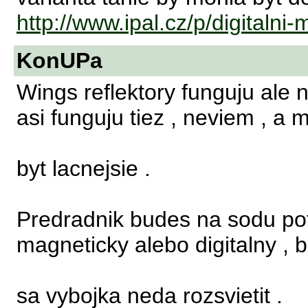
http://www.ipal.cz/p/digitalni-
KonUPa
Wings reflektory funguju ale 
asi funguju tiez , neviem , a m
byt lacnejsie .
Predradnik budes na sodu pot
magneticky alebo digitalny , 
sa vybojka neda rozsvietit .