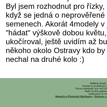
Byl jsem rozhodnut pro řízky,
když se jedná o neprověřené l
semenech. Akorát 4modely v j
"hádat" výškově dobou květu,
ukočíroval, ještě uvidím až bu
někoho okolo Ostravy kdo by 
nechal na druhé kolo :)
Veškerý obsah
Grower.cz je diskusní
Fórum obsahuje více než 35
Naše on-line galerie 
marihuany na int
Magazín o Pěstování Marihuany
|
Diskuse o