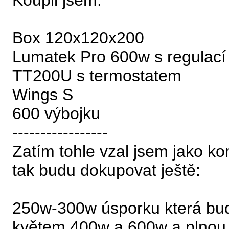
Koupil jsem:
Box 120x120x200
Lumatek Pro 600w s regulací
TT200U s termostatem
Wings S
600 výbojku
-----------------
Zatím tohle vzal jsem jako ko
tak budu dokupovat ještě:
250w-300w úsporku která bud
květem 400w a 600w a plnou