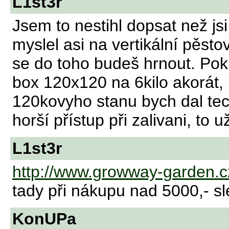
L1st3r
Jsem to nestihl dopsat než js
myslel asi na vertikální pěsto
se do toho budeš hrnout. Po
box 120x120 na 6kilo akorát,
120kovyho stanu bych dal tech
horší přístup při zalivani, to u
L1st3r
http://www.growway-garden.c
tady při nákupu nad 5000,- s
KonUPa