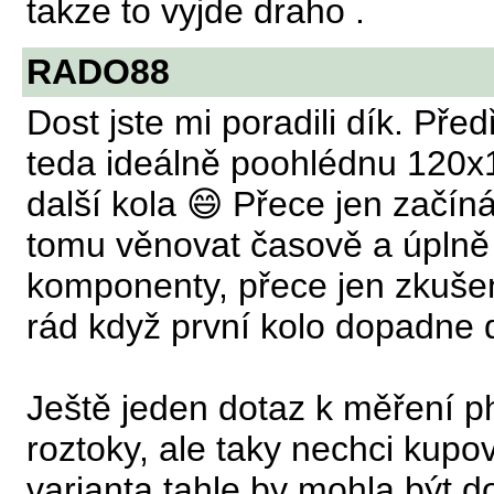
takze to vyjde draho .
RADO88
Dost jste mi poradili dík. Př
teda ideálně poohlédnu 120x1
další kola 😄 Přece jen začín
tomu věnovat časově a úplně 
komponenty, přece jen zkušen
rád když první kolo dopadne 
Ještě jeden dotaz k měření p
roztoky, ale taky nechci kupova
varianta tahle by mohla být do