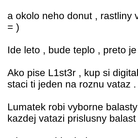
a okolo neho donut , rastliny
= )
Ide leto , bude teplo , preto j
Ako pise L1st3r , kup si digit
staci ti jeden na roznu vataz .
Lumatek robi vyborne balasty
kazdej vatazi prislusny balast