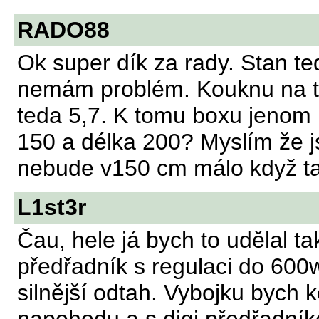
RADO88
Ok super dík za rady. Stan t
nemám problém. Kouknu na ty
teda 5,7. K tomu boxu jenom m
150 a délka 200? Myslím že j
nebude v150 cm málo když t
L1st3r
Čau, hele já bych to udělal tak
předřadník s regulaci do 600
silnější odtah. Vybojku bych k