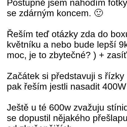
Postupně jsem nahodím fotky c
se zdárným koncem. 🙂
Řeším teď otázky zda do boxu
květníku a nebo bude lepší 9ks
moc, je to zbytečné? ) + zasíť
Začátek si představuji s říz
pak řeším jestli nasadit 40
Ještě u té 600w zvažuju stíni
se dopustil nějakého přešla