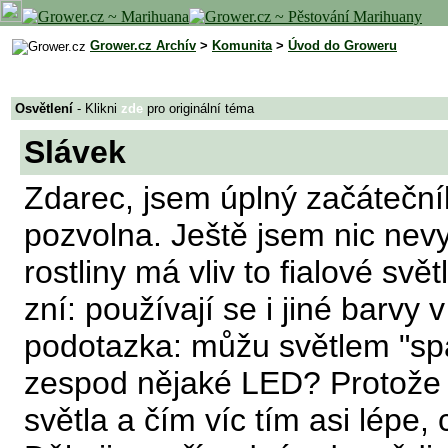
Grower.cz Archív
>
Komunita
>
Úvod do Groweru
Osvětlení
- Klikni
zde
pro originální téma
Slávek
Zdarec, jsem úplný začátečn
pozvolna. Ještě jsem nic nevy
rostliny má vliv to fialové svě
zní: používají se i jiné barvy
podotazka: můžu světlem "spál
zespod nějaké LED? Protože p
světla a čím víc tím asi lépe,