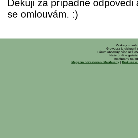
Děkuji za případné odpovědi a
se omlouvám. :)
Veškerý obsah
Grower.cz je diskusní
Fórum obsahuje více než 35
Naše on-line galerie 
marihuany na int
Magazín o Pěstování Marihuany
|
Diskuse o