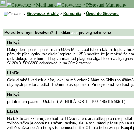
Grower.cz Archív
>
Komunita
>
Úvod do Groweru
Poradíte s mým boxíkem? :)
- Klikni
zde
pro originální téma
Hinkyč
Dobrý den, :punk: :punk: mám 600w MH a cool tube, i tak mi teploty hroz
pára jde přes kytky tak okolní teplota je i 25 ) myslíte že je možné že s
rady děkuju :einstein: . Hnojiva mám od plagronu alga bloom a alga grow
Š120xD150xV200 odpařovač je na 20m2 :satan:
L1st3r
Odkud taháš vzduch a čím, jakej to má výkon? Mám na 6kilo ufo 480m3/h
obytných prostor a odtah 150mm přes sputnika. Při největších vedrech j
Hinkyč
přítah mám pasivní. Odtah - ( VENTILÁTOR TT 100, 145/187M3/H )
L1st3r
No tak tě asi zklamu, ale hoď to TTčko na bazar a utíkej pro novej odtah.
zvlhčovačka je dobrá na sražení teploty, ale je to v rámci pár stupňů a a
zvlhčovačka nedá a ty bys to nemusel mít v CT, ale třeba winga. Koupil 