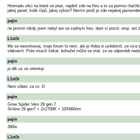
Hromadu věci na které se ptas, najdeš zde na fóru a to za pomoci tlačítk
jakej panel, kolik čipů, jakej výkon? Nevím jestli je zde nejakej jasnov
pajin
ne promin nikdy jsem nebyl ani na zadnym foru. dam si pozor. resp. ani
L1st3r
Me se neomlouvej, moje forum to není, ale je třeba si uvědomit, ze vice
vláknech. Pote musíš čekat, bohužel může se stat, ze se odpovědi nedo
pajin
jo dik uz se orientuji.
L1st3r
Není vůbec za co :D
pajin
Grow Spider Vero 29 gen.7
3xVero 29 gen7 + 2x2700K + 10X660nm
pajin
380w
L1st3r