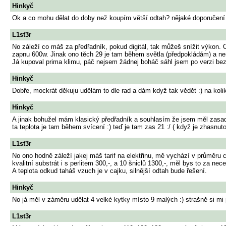
Hinkyč
Ok a co mohu dělat do doby než koupím větší odtah? nějaké doporučení k
L1st3r
No záleží co máš za předřadník, pokud digitál, tak můžeš snížit výkon. 
zapnu 600w. Jinak ono těch 29 je tam během světla (předpokládám) a nemá
Já kupoval prima klimu, páč nejsem žádnej boháč sáhl jsem po verzi be
Hinkyč
Dobře, mockrát děkuju udělám to dle rad a dám když tak vědět :) na kolik
Hinkyč
A jinak bohužel mám klasický předřadník a souhlasím že jsem měl zasadi
ta teplota je tam během svícení :) teď je tam zas 21 :/ ( když je zhasn
L1st3r
No ono hodně záleží jakej máš tarif na elektřinu, mě vychází v průměru
kvalitní substrát i s perlitem 300,-, a 10 šniclů 1300,-, měl bys to za n
A teplota odkud taháš vzuch je v cajku, silnější odtah bude řešení.
Hinkyč
No já měl v záměru udělat 4 velké kytky místo 9 malých :) strašně si mi 
L1st3r