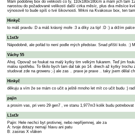
Mám podobnej box do velikosti co ty, 110x180x180cm a mám jich tam 12k
narostou do požadované velikosti další cirka měsíc, plus dva měsíce kv
výnosově to bude spíš o tvé šikovnosti. Mrkni na Kvakosuv box, ten tam 
Hinkyč
to máš pravdu :D a máš krásný moře :3 a díky za tip! :D :) a držím palce!
L1st3r
Nápodobně, ale pořád to není podle mých představ. Snad příští kolo. :) 
Váchy 55
Ahoj. Opovaž se foukat na malý kytky tim velkým fukarem. Teď jim fouka
malou spotřebu. To 6kilo bych tam dal tak po 14. dnech až kytky trochu ze
studovat zde na groweru ;-) ale zas .. praxe je praxe .. taky jsem dělal c
Hinkyč
děkuju a vím že se mám co učit a ještě mnoho let mít co učit budu :) rad
pajin
a prosim vas, pri vero 29 gen7 , ve stanu 1,977m3 kolik budu potrebova
L1st3r
Pajin: Hele nechci byt protivnej, nebo nepříjemnej, ale za
A: tvoje dotazy nemají hlavu ani patu
B: zasiras X vláken