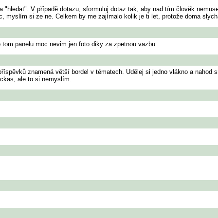
a "hledat". V případě dotazu, sformuluj dotaz tak, aby nad tím člověk nemuse
idec, myslím si ze ne. Celkem by me zajímalo kolik je ti let, protože doma sly
 o tom panelu moc nevim.jen foto.diky za zpetnou vazbu.
 příspěvků znamená větší bordel v tématech. Udělej si jedno vlákno a nahod s
ckas, ale to si nemyslím.