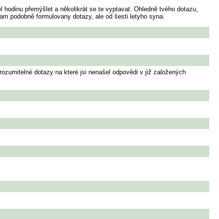
l hodinu přemýšlet a několikrát se te vyptavat. Ohledně tvého dotazu,
cham podobně formulovany dotazy, ale od šesti letyho syna.
rozumitelné dotazy na které jsi nenašel odpovědi v již založených