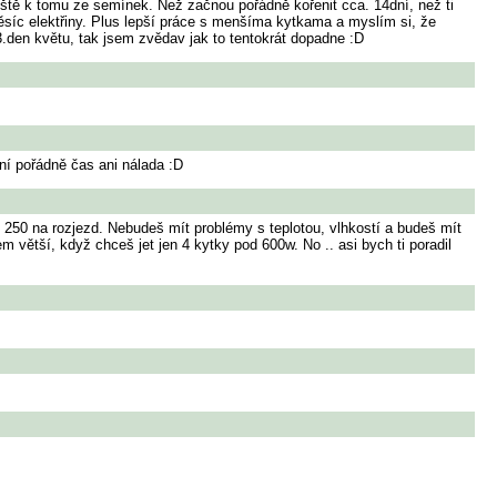
ště k tomu ze semínek. Než začnou pořádně kořenit cca. 14dní, než ti
ěsíc elektřiny. Plus lepší práce s menšíma kytkama a myslím si, že
3.den květu, tak jsem zvědav jak to tentokrát dopadne :D
ení pořádně čas ani nálada :D
 250 na rozjezd. Nebudeš mít problémy s teplotou, vlhkostí a budeš mít
m větší, když chceš jet jen 4 kytky pod 600w. No .. asi bych ti poradil