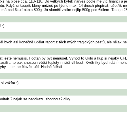
s na ploše cca. 110x110. Do velkých kytek narveš podle mě víc financí a je
ětu. Když si koupíš klony můžeš po týdnu max. 14 dnech přepínat, ušetříš m
má pod 6kulí okolo 800g. Já skončil zatím nejlíp 500g pod 6kilem. Toto je 2
 :)
Měl bych asi konečně udělat report z těch mých tragických pěstů, ale nějak n
t ještě nemusíš. I odtah by být nemusel. Vyhoď to 6kilo a kup si nějaký CFL
sílí .. to pak snesou i větší teploty i nižší vlhkost. Květníky bych dal mnohe
hyby .. tim se člověk učí. Hodně štěstí.
 si vážím :)
t odtah ? nejak se nedokazu shodnout? diky