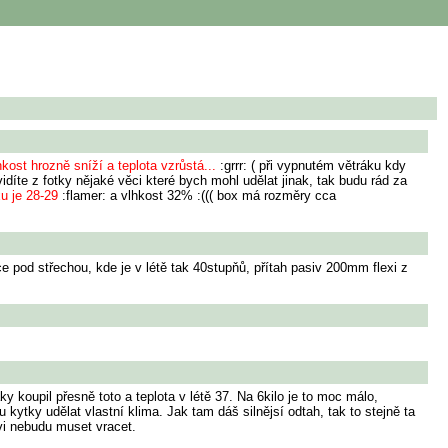
hkost hrozně sníží a teplota vzrůstá...
:grrr: ( při vypnutém větráku kdy
idíte z fotky nějaké věci které bych mohl udělat jinak, tak budu rád za
xu je 28-29
:flamer: a vlhkost 32% :((( box má rozměry cca
pod střechou, kde je v létě tak 40stupňů, přítah pasiv 200mm flexi z
y koupil přesně toto a teplota v létě 37. Na 6kilo je to moc málo,
 kytky udělat vlastní klima. Jak tam dáš silnějsí odtah, tak to stejně ta
vi nebudu muset vracet.