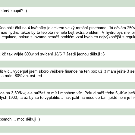
terý koupit? :)
Ono pálit 6kil na 4 květníky je celkem velký mrhání prachama. Já dávám 250w 
š hydro, takže by ta teplota neměla bejt extra problém. V hydru bys měl pro
z regulace, pokud s lovama nemáš problém vzal bych co nejvýkonější s regul
 kč tak výjde 600w při svícení 18/6 ? Ještě jednou děkuji :3
t víc.. vyčerpal jsem skoro veškeré finance na ten box už :( mám ještě 3 se
uto a mám 80%vlhkost teď
 cca na 3,50/Kw, ale můžeš to mít i mnohem víc. Pokud máš třeba 5,-/Kw jseš
ecelých 1900,- a už by se to vyplatilo. Jinak pálit na něco co tam ještě není j
pomohl... moc děkuji :)