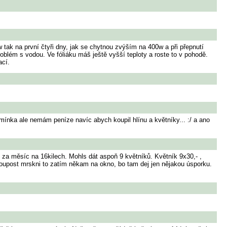
tak na první čtyři dny, jak se chytnou zvýším na 400w a při přepnutí
blém s vodou. Ve fóliáku máš ještě vyšší teploty a roste to v pohodě.
ací.
mínka ale nemám peníze navíc abych koupil hlínu a květníky... :/ a ano
 za měsíc na 16kilech. Mohls dát aspoň 9 květníků. Květník 9x30,- ,
e hloupost mrskni to zatím někam na okno, bo tam dej jen nějakou úsporku.