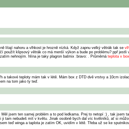
ně lítají nahoru a vlhkost je hrozně nízká. Když zapnu velký větrák tak se
vl
tačí použít klipsový větrák co má menší výkon a bude po problému? ppř jestli v
 zatím nehnojím. hlína je taky plagron batmix :bravo: . Průměrná
teplota v bo
 a takové teploty mám tak v létě. Mám box z DTD dvě vrstvy a 10cm izolace 
sem na tom jako ty teď.
 Měl jsem ten samej problém a to pod ledkama. Prej to netopí :) , tak jsem tak
si ji tam nebudeš mít v květu. Jinak osobně bych dal víc květníků, ať si můžou
jsem teď winga a taplota je zatím OK, uvidím v létě. Třeba už se ke sputniko