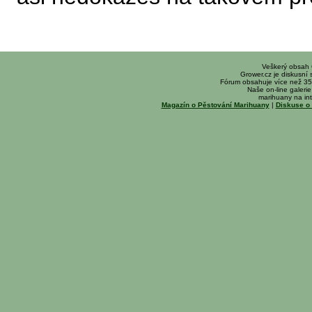
Veškerý obsah
Grower.cz je diskusní
Fórum obsahuje více než 35
Naše on-line galerie 
marihuany na int
Magazín o Pěstování Marihuany
|
Diskuse o