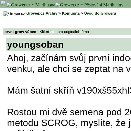
Grower.cz Archív
>
Komunita
>
Úvod do Groweru
prvni grow vůbec
- Klikni
zde
pro originální téma
youngsoban
Ahoj, začínám svůj první indo
venku, ale chci se zeptat na 
Mám šatní skříň v190xš55xhl
Rostou mi dvě semena pod 2
metodu SCROG, myslíte, že j