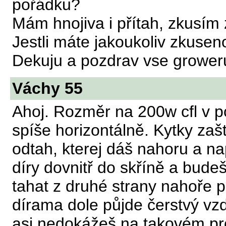
pořádku?
Mám hnojiva i přítah, zkusím z
Jestli máte jakoukoliv zkusen
Dekuju a pozdrav vse growe
Váchy 55
Ahoj. Rozměr na 200w cfl v poh
spíše horizontálně. Kytky zašt
odtah, kterej dáš nahoru a na
díry dovnitř do skříně a budeš
tahat z druhé strany nahoře p
dírama dole půjde čerstvý vzdu
asi nedokážeš na takovém pros