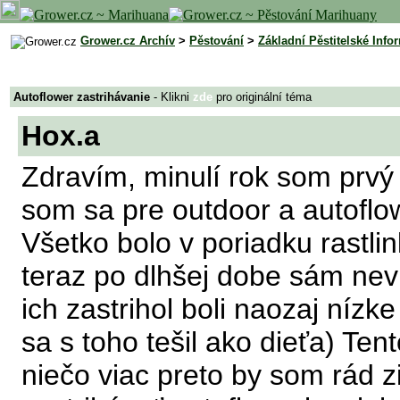
Grower.cz Archív
>
Pěstování
>
Základní Pěstitelské Info
Autoflower zastrihávanie
- Klikni
zde
pro originální téma
Hox.a
Zdravím, minulí rok som prvý
som sa pre outdoor a autoflo
Všetko bolo v poriadku rastli
teraz po dlhšej dobe sám nev
ich zastrihol boli naozaj níz
sa s toho tešil ako dieťa) Te
niečo viac preto by som rád zi