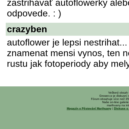
zastrihávať autoflowerky aleb
odpovede. : )
crazyben
autoflower je lepsi nestrihat
znamenat mensi vynos, ten n
rustu jak fotoperiody aby mely
Veškerý obsah
Grower.cz je diskusní
Fórum obsahuje více než 35
Naše on-line galerie 
marihuany na int
Magazín o Pěstování Marihuany
|
Diskuse o