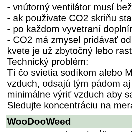
- vnútorný ventilátor musí bež
- ak použivate CO2 skriňu stač
- po každom vyvetraní dopln
- CO2 má zmysel pridávať od 
kvete je už zbytočný lebo rast
Technický problém:
Tí čo svietia sodíkom alebo 
vzduch, odsajú tým pádom aj 
minimálne výriť vzduch aby sa
Sledujte koncentráciu na mera
WooDooWeed