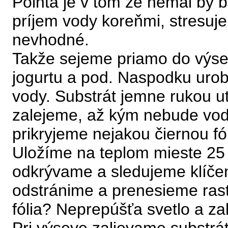
Pointa je v tom že nemal by 
príjem vody koreňmi, stresuje
nevhodné.
Takže sejeme priamo do výse
jogurtu a pod. Naspodku uro
vody. Substrát jemne rukou ut
zalejeme, až kým nebude vo
prikryjeme nejakou čiernou fó
Uložíme na teplom mieste 25 -
odkrývame a sledujeme klíčeni
odstránime a prenesieme rastl
fólia? Neprepúšťa svetlo a z