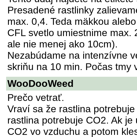
Presadené rastlinky zalievam
max. 0,4. Teda mäkkou aleb
CFL svetlo umiestnime max. 2
ale nie menej ako 10cm).
Nezabúdame na intenzívne ve
skriňu na 10 min. Počas tmy
WooDooWeed
Prečo vetrať.
Vraví sa že rastlina potrebuje
rastlina potrebuje CO2. Ak je 
CO2 vo vzduchu a potom klesá