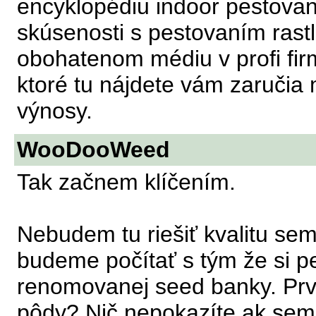
encyklopédiu indoor pestovan
skúsenosti s pestovaním rastl
obohatenom médiu v profi fir
ktoré tu nájdete vám zaručia
výnosy.
WooDooWeed
Tak začnem klíčením.
Nebudem tu riešiť kvalitu se
budeme počítať s tým že si p
renomovanej seed banky. Prvá
pôdy? Nič nepokazíte ak semi