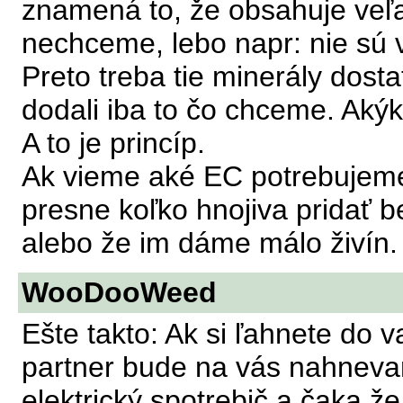
znamená to, že obsahuje veľa 
nechceme, lebo napr: nie sú
Preto treba tie minerály dost
dodali iba to čo chceme. Aký
A to je princíp.
Ak vieme aké EC potrebujeme
presne koľko hnojiva pridať be
alebo že im dáme málo živín.
WooDooWeed
Ešte takto: Ak si ľahnete do 
partner bude na vás nahneva
elektrický spotrebič a čaka 