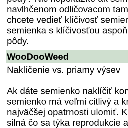
navlhčenom odličovacom tamp
chcete vedieť klíčivosť semien
semienka s klíčivosťou aspo
pôdy.
WooDooWeed
Naklíčenie vs. priamy výsev
Ak dáte semienko naklíčiť kom
semienko má veľmi citlivý a k
najväčšej opatrnosti ulomiť. K
silná čo sa týka reprodukcie 