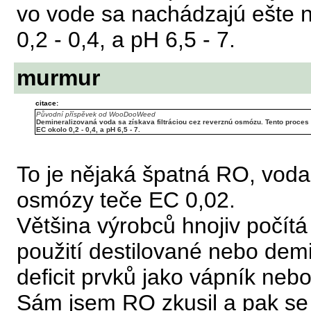
vo vode sa nachádzajú ešte n
0,2 - 0,4, a pH 6,5 - 7.
murmur
citace:
Původní příspěvek od WooDooWeed
Demineralizovaná voda sa získava filtráciou cez reverznú osmózu. Tento proces 
EC okolo 0,2 - 0,4, a pH 6,5 - 7.
To je nějaká špatná RO, voda
osmózy teče EC 0,02.
Většina výrobců hnojiv počítá
použití destilované nebo dem
deficit prvků jako vápník nebo
Sám jsem RO zkusil a pak se v