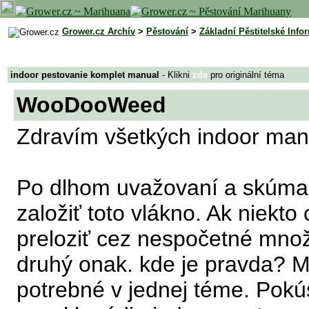
Grower.cz Archív
>
Pěstování
>
Základní Pěstitelské Info
indoor pestovanie komplet manual
- Klikni
zde
pro originální téma
WooDooWeed
Zdravím všetkých indoor man
Po dlhom uvažovaní a skúmaní
založiť toto vlákno. Ak niekt
preloziť cez nespočetné množs
druhý onak. kde je pravda? M
potrebné v jednej téme. Pokús