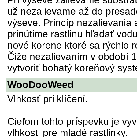
Pri výseve zalievame substrá
už nezalievame až do presade
výseve. Princíp nezalievania
prinútime rastlinu hľadať vodu
nové korene ktoré sa rýchlo r
Čiže nezalievaním v období 10
vytvoriť bohatý koreňový sys
WooDooWeed
Vlhkosť pri klíčení.
Cieľom tohto príspevku je vy
vlhkosti pre mladé rastlinky.