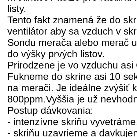
listy.
Tento fakt znamená že do skr
ventilátor aby sa vzduch v skr
Sondu merača alebo merač u
do výšky prvých listov.
Prirodzene je vo vzduchu as
Fukneme do skrine asi 10 se
na merači. Je ideálne zvýšiť 
800ppm.Vyššia je už nevhod
Postup dávkovania:
- intenzívne skriňu vyvetráme
- skriňu uzavrieme a davkuj