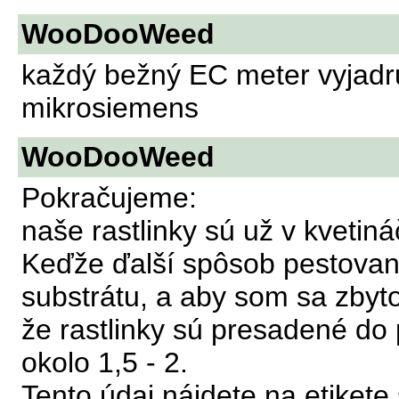
WooDooWeed
každý bežný EC meter vyjadru
mikrosiemens
WooDooWeed
Pokračujeme:
naše rastlinky sú už v kvetin
Keďže ďalší spôsob pestovani
substrátu, a aby som sa zbyt
že rastlinky sú presadené do
okolo 1,5 - 2.
Tento údaj nájdete na etikete 