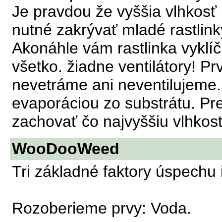
Je pravdou že vyššia vlhkosť 
nutné zakrývať mladé rastlin
Akonáhle vám rastlinka vyklíči
všetko. žiadne ventilátory! Pr
nevetráme ani neventilujeme.
evaporáciou zo substrátu. Pr
zachovať čo najvyššiu vlhkosť
WooDooWeed
Tri základné faktory úspechu i
Rozoberieme prvy: Voda.