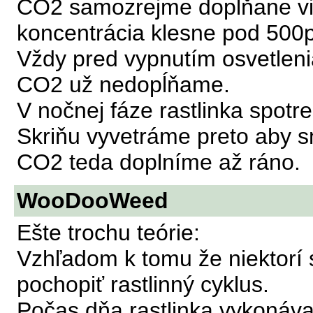
CO2 samozrejme dopĺňane vi
koncentrácia klesne pod 500
Vždy pred vypnutím osvetlenia
CO2 už nedopĺňame.
V nočnej fáze rastlinka spotr
Skriňu vyvetráme preto aby sm
CO2 teda doplníme až ráno.
WooDooWeed
Ešte trochu teórie:
Vzhľadom k tomu že niektorí 
pochopiť rastlinný cyklus.
Počas dňa rastlinka vykonáva