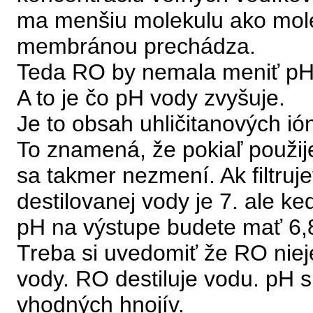
ma menšiu molekulu ako mol
membránou prechádza.
Teda RO by nemala meniť pH ro
A to je čo pH vody zvyšuje.
Je to obsah uhličitanových ión
To znamená, že pokiaľ použije
sa takmer nezmení. Ak filtruj
destilovanej vody je 7. ale k
pH na výstupe budete mať 6,8
Treba si uvedomiť že RO nie
vody. RO destiluje vodu. pH 
vhodných hnojív.