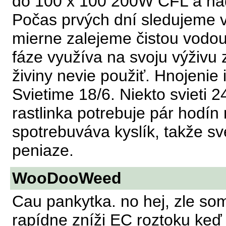
do 100 x 100 200W CFL a n
Počas prvých dní sledujeme v
mierne zalejeme čistou vodou
fáze využíva na svoju výživu
živiny nevie použiť. Hnojenie 
Svietime 18/6. Niekto svieti 2
rastlinka potrebuje pár hodín 
spotrebuváva kyslík, takže sv
peniaze.
WooDooWeed
Cau pankytka. no hej, zle so
rapídne zníži EC roztoku keď o