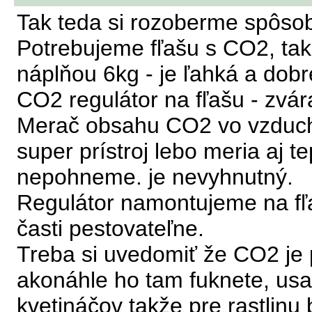
Tak teda si rozoberme spôso
Potrebujeme fľašu s CO2, takú
náplňou 6kg - je ľahká a dobr
CO2 regulátor na fľašu - zvá
Merač obsahu CO2 vo vzduchu
super prístroj lebo meria aj t
nepohneme. je nevyhnutný.
Regulátor namontujeme na fľ
časti pestovateľne.
Treba si uvedomiť že CO2 je 
akonáhle ho tam fuknete, usa
kvetináčov takže pre rastlin