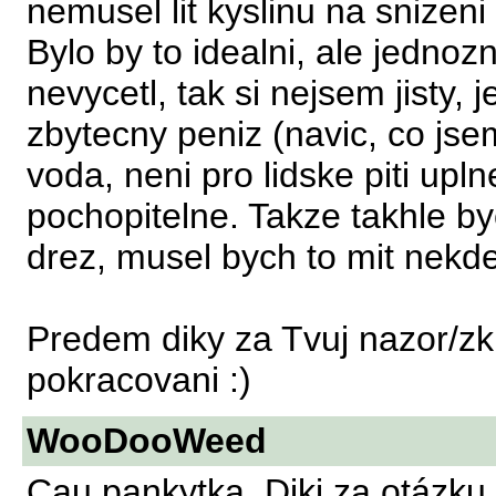
nemusel lit kyslinu na snizen
Bylo by to idealni, ale jedn
nevycetl, tak si nejsem jisty, 
zbytecny peniz (navic, co jse
voda, neni pro lidske piti uplne
pochopitelne. Takze takhle byc
drez, musel bych to mit nekde
Predem diky za Tvuj nazor/zku
pokracovani :)
WooDooWeed
Cau pankytka. Diki za otázku.