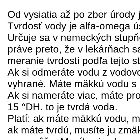
Od vysiatia až po zber úrody 
Tvrdosť vody je alfa-omega 
Určuje sa v nemeckých stupňo
práve preto, že v lekárňach s
meranie tvrdosti podľa tejto s
Ak si odmeráte vodu z vodov
vyhrané. Máte mäkkú vodu s 
Ak si nameráte viac, máte p
15 °DH. to je tvrdá voda.
Platí: ak máte mäkkú vodu, mo
ak máte tvrdú, musíte ju zmäk