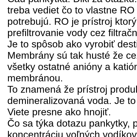
treba vediet čo to vlastne RO 
potrebujú. RO je prístroj ktor
prefiltrovanie vody cez filtra
Je to spôsob ako vyrobiť dest
Membrány sú tak husté že cez
všetky ostatné anióny a kati
membránou.
To znamená že prístroj produk
demineralizovaná voda. Je to 
Viete presne ako hnojiť.
Čo sa týka dotazu pankytky, pH
koncentráciu voľných vodíkov