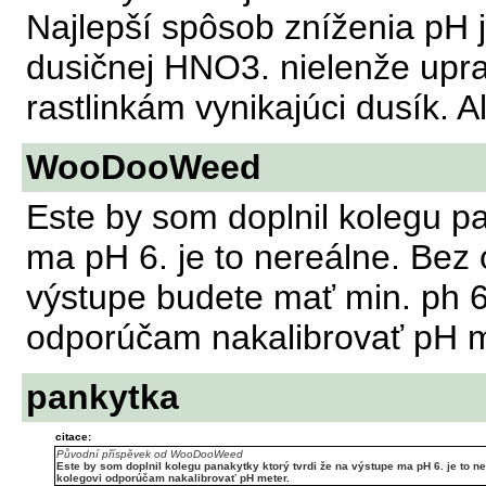
Najlepší spôsob zníženia pH j
dusičnej HNO3. nielenže upra
rastlinkám vynikajúci dusík. A
WooDooWeed
Este by som doplnil kolegu pa
ma pH 6. je to nereálne. Bez 
výstupe budete mať min. ph 6,
odporúčam nakalibrovať pH m
pankytka
citace:
Původní příspěvek od WooDooWeed
Este by som doplnil kolegu panakytky ktorý tvrdi že na výstupe ma pH 6. je to ne
kolegovi odporúčam nakalibrovať pH meter.