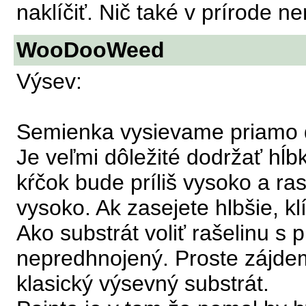
naklíčiť. Nič také v prírode ne
WooDooWeed
Výsev:
Semienka vysievame priamo do
Je veľmi dôležité dodržať hĺb
kŕčok bude príliš vysoko a ra
vysoko. Ak zasejete hlbšie, 
Ako substrát voliť rašelinu s 
nepredhnojený. Proste zájde
klasický výsevný substrát.