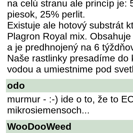
na celú stranu ale princíp je:
piesok, 25% perlit.
Existuje ale hotový substrát k
Plagron Royal mix. Obsahuje 
a je predhnojený na 6 týždňov
Naše rastlinky presadíme do 
vodou a umiestnime pod svetl
odo
murmur - :-) ide o to, že to E
mikrosiemensoch...
WooDooWeed