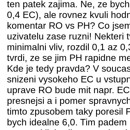
ten patek zajima. Ne, ze bych
0,4 EC), ale rovnez kvuli hod
komentar RO vs PH? Co jsem t
uzivatelu zase ruzni! Nekteri 
minimalni vliv, rozdil 0,1 az 0,
tvrdi, ze se jim PH rapidne me
Kde je tedy pravda? V souca
snizeni vysokeho EC u vstupn
uprave RO bude mit napr. EC 
presnejsi a i pomer spravnych 
timto zpusobem taky poresil 
bych idealne 6,0. Tim padem 