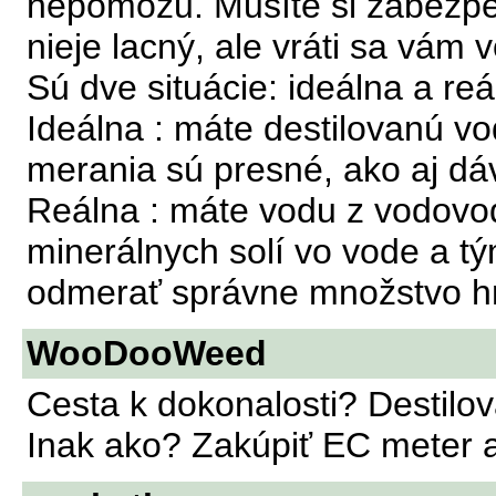
nepomôžu. Musíte si zabezpeč
nieje lacný, ale vráti sa vám 
Sú dve situácie: ideálna a reá
Ideálna : máte destilovanú v
merania sú presné, ako aj dá
Reálna : máte vodu z vodovo
minerálnych solí vo vode a 
odmerať správne množstvo hn
WooDooWeed
Cesta k dokonalosti? Destil
Inak ako? Zakúpiť EC meter 