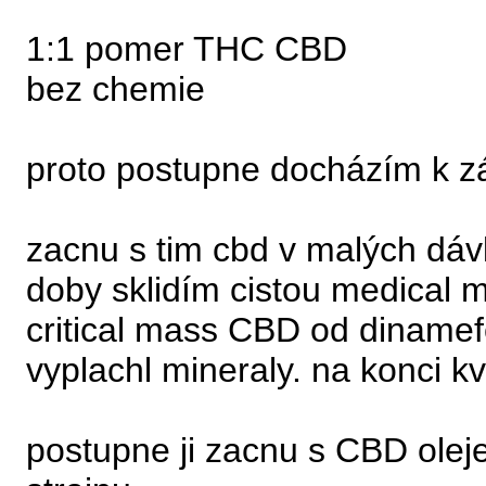
1:1 pomer THC CBD
bez chemie
proto postupne docházím k zá
zacnu s tim cbd v malých dávk
doby sklidím cistou medical
critical mass CBD od diname
vyplachl mineraly. na konci kve
postupne ji zacnu s CBD olej