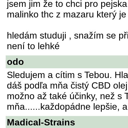
jsem jim že to chci pro pejsk
malinko thc z mazaru který je
hledám studuji , snažím se přij
není to lehké
odo
Sledujem a cítim s Tebou. Hl
dáš podľa mňa čistý CBD olej
možno až také účinky, než s T
mňa......každopádne lepšie, a
Madical-Strains