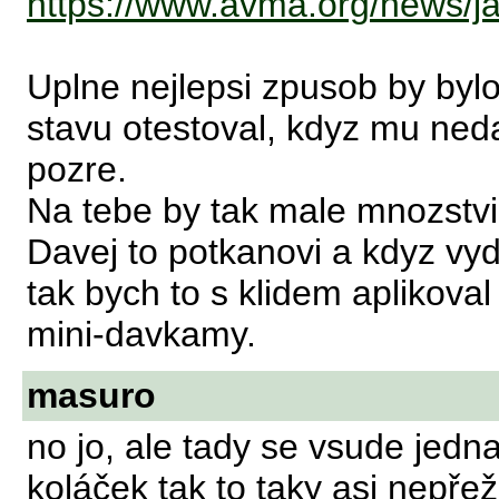
https://www.avma.org/news/
Uplne nejlepsi zpusob by byl
stavu otestoval, kdyz mu ned
pozre.
Na tebe by tak male mnozstvi
Davej to potkanovi a kdyz vyd
tak bych to s klidem aplikova
mini-davkamy.
masuro
no jo, ale tady se vsude jedna
koláček tak to taky asi nepř