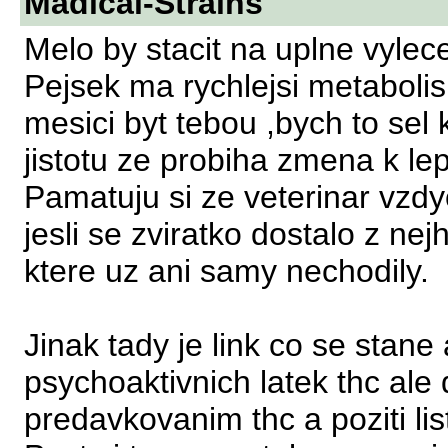
Madical-Strains
Melo by stacit na uplne vylec
Pejsek ma rychlejsi metabolis
mesici byt tebou ,bych to sel 
jistotu ze probiha zmena k le
Pamatuju si ze veterinar vzdyc
jesli se zviratko dostalo z nej
ktere uz ani samy nechodily.
Jinak tady je link co se stane
psychoaktivnich latek thc ale
predavkovanim thc a poziti lis