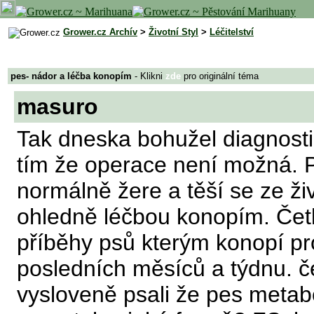
Grower.cz Archív
>
Životní Styl
>
Léčitelství
pes- nádor a léčba konopím
- Klikni
zde
pro originální téma
masuro
Tak dneska bohužel diagnostik
tím že operace není možná. P
normálně žere a těší se ze ži
ohledně léčbou konopím. Četl
příběhy psů kterým konopí prod
posledních měsíců a týdnu. če
vysloveně psali že pes metabo