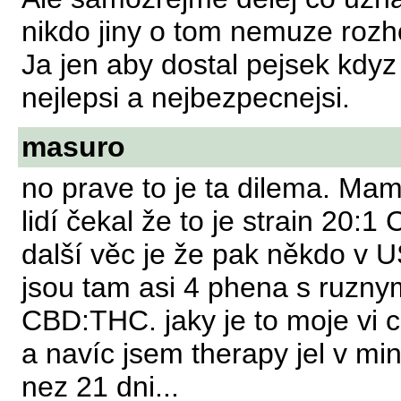
nikdo jiny o tom nemuze rozh
Ja jen aby dostal pejsek kdyz
nejlepsi a nejbezpecnejsi.
masuro
no prave to je ta dilema. Ma
lidí čekal že to je strain 20
další věc je že pak někdo v US
jsou tam asi 4 phena s ruzny
CBD:THC. jaky je to moje vi c
a navíc jsem therapy jel v mi
nez 21 dni...