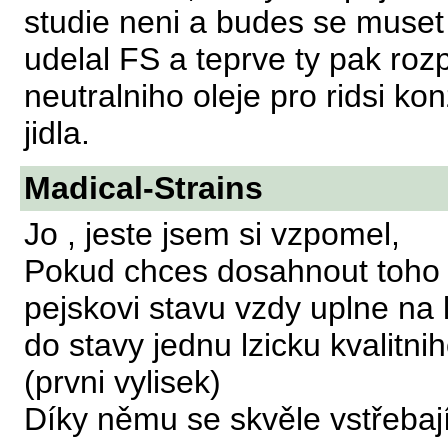
studie neni a budes se muse
udelal FS a teprve ty pak roz
neutralniho oleje pro ridsi k
jidla.
Madical-Strains
Jo , jeste jsem si vzpomel,
Pokud chces dosahnout toho n
pejskovi stavu vzdy uplne na 
do stavy jednu lzicku kvalitni
(prvni vylisek)
Díky němu se skvěle vstřebají