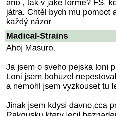
ano , tak v jaké formě? FS, 
játra. Chtěl bych mu pomoct al
každý názor
Madical-Strains
Ahoj Masuro.
Ja jsem o sveho pejska loni pr
Loni jsem bohuzel nepestoval
a nemohl jsem vyzkouset tu 
Jinak jsem kdysi davno,cca pr
Rakousku ktery lecil beznadej