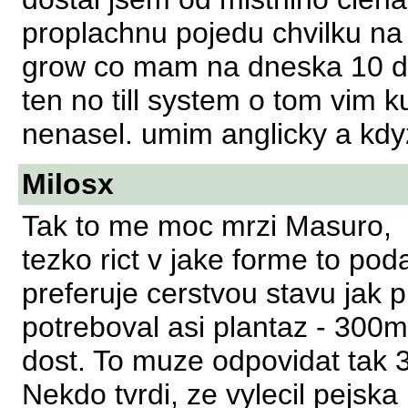
proplachnu pojedu chvilku na
grow co mam na dneska 10 de
ten no till system o tom vim k
nenasel. umim anglicky a kdyz
Milosx
Tak to me moc mrzi Masuro,
tezko rict v jake forme to podav
preferuje cerstvou stavu jak p
potreboval asi plantaz - 300m
dost. To muze odpovidat tak 3
Nekdo tvrdi, ze vylecil pejsk