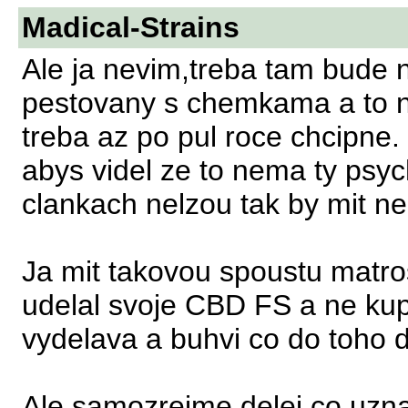
Madical-Strains
Ale ja nevim,treba tam bude n
pestovany s chemkama a to n
treba az po pul roce chcipne.
abys videl ze to nema ty psych
clankach nelzou tak by mit n
Ja mit takovou spoustu matros
udelal svoje CBD FS a ne ku
vydelava a buhvi co do toho da
Ale samozrejme delej co uznas