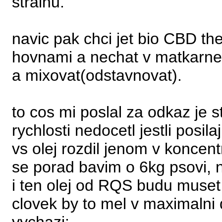
strainu.
navic pak chci jet bio CBD th
hovnami a nechat v matkarne ve
a mixovat(odstavnovat).
to cos mi poslal za odkaz je 
rychlosti nedocetl jestli posila
vs olej rozdil jenom v koncen
se porad bavim o 6kg psovi, n
i ten olej od RQS budu muset 
clovek by to mel v maximalni 