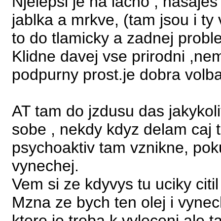
Njelepsi je na lacno , nasajes
jablka a mrkve, (tam jsou i ty 
to do tlamicky a zadnej probl
Klidne davej vse prirodni ,ne
podpurny prost.je dobra volba
AT tam do jzdusu das jakykoliv
sobe , nekdy kdyz delam caj t
psychoaktiv tam vznikne, pokud
vynechej.
Vem si ze kdyvys tu uciky citi
Mzna ze bych ten olej i vynech
ktere je treba k vyleceni ale