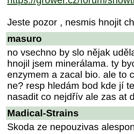
https://grower.cz/forum/sho
Jeste pozor , nesmis hnojit 
masuro
no vsechno by slo nějak uděl
hnojil jsem minerálama. ty by
enzymem a zacal bio. ale to c
ne? resp hledám bod kde jí t
nasadit co nejdřív ale zas at 
Madical-Strains
Skoda ze nepouzivas alespon