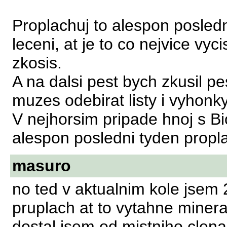
Proplachuj to alespon posledn
leceni, at je to co nejvice vyc
zkosis.
A na dalsi pest bych zkusil pe
muzes odebirat listy i vyhonky
V nejhorsim pripade hnoj s Bi
alespon posledni tyden propl
masuro
no ted v aktualnim kole jsem
pruplach at to vytahne mineral
dostal jsem od mistniho clena 