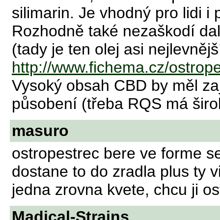
silimarin. Je vhodný pro lidi i 
Rozhodně také nezaškodí dalš
(tady je ten olej asi nejlevnějš
http://www.fichema.cz/ostrop
Vysoký obsah CBD by měl zaji
působení (třeba RQS má širo
masuro
ostropestrec bere ve forme s
dostane to do zradla plus ty
jedna zrovna kvete, chcu ji 
Madical-Strains