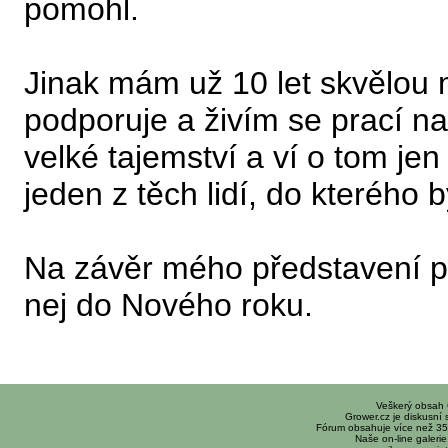
pomohl.
Jinak mám už 10 let skvělou 
podporuje a živím se prací na
velké tajemství a ví o tom jen
jeden z těch lidí, do kterého b
Na závěr mého představení př
nej do Nového roku.
Veškerý obsah
Grower.cz je diskusní
Fórum obsahuje více než 35
Naše on-line galerie 