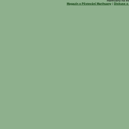
marihuany na int
Magazín o Pěstování Marihuany
|
Diskuse o