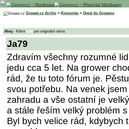
Grower.cz Archív
>
Komunita
>
Úvod do Groweru
Ahoj
- Klikni
zde
pro originální téma
Ja79
Zdravím všechny rozumné lidi
jedu cca 5 let. Na grower ch
rád, že tu toto fórum je. Pěs
svou potřebu. Na venek jsem 
zahradu a vše ostatní je vel
a stále řeším velký problém 
Byl bych velice rád, kdybych t