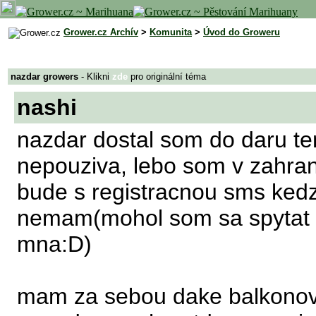
Grower.cz Archív
>
Komunita
>
Úvod do Groweru
nazdar growers
- Klikni
zde
pro originální téma
nashi
nazdar dostal som do daru te
nepouziva, lebo som v zahrani
bude s registracnou sms kedz
nemam(mohol som sa spytat m
mna:D)
mam za sebou dake balkonove