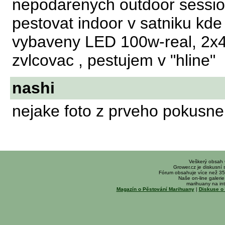
nepodarenych outdoor sessio
pestovat indoor v satniku kd
vybaveny LED 100w-real, 2x4"
zvlcovac , pestujem v "hline"
nashi
nejake foto z prveho pokusn
Veškerý obsah
Grower.cz je diskusní
Fórum obsahuje více než 35
Naše on-line galerie 
marihuany na int
Magazín o Pěstování Marihuany
|
Diskuse o