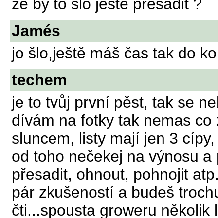
že by to šlo ještě přesadit ?
Jamés
jo šlo,ještě máš čas tak do k
techem
je to tvůj první pěst, tak se n
dívám na fotky tak nemas co zt
sluncem, listy mají jen 3 cípy
od toho nečekej na výnosu a p
přesadit, ohnout, pohnojit atp.
pár zkušeností a budeš trochu
čti...spousta groweru několik l