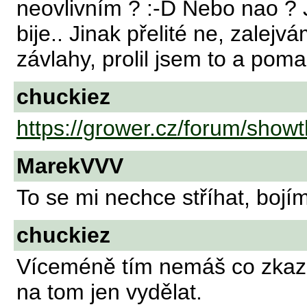
neovlivním ? :-D Nebo nao ? 
bije.. Jinak přelité ne, zalej
závlahy, prolil jsem to a poma
chuckiez
https://grower.cz/forum/show
MarekVVV
To se mi nechce stříhat, bojí
chuckiez
Víceméně tím nemáš co zkazit
na tom jen vydělat.