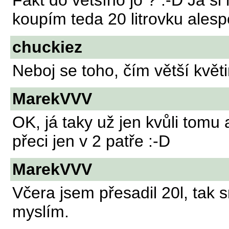
Fakt do většího jo ? :-D Já si 
koupím teda 20 litrovku alesp
chuckiez
Neboj se toho, čím větší květi
MarekVVV
OK, já taky už jen kvůli tomu 
přeci jen v 2 patře :-D
MarekVVV
Včera jsem přesadil 20l, tak s
myslím.