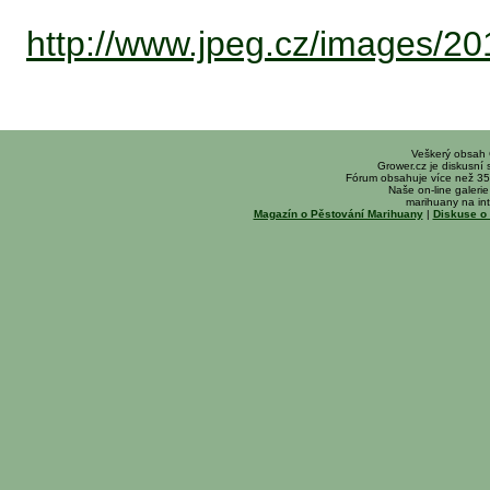
http://www.jpeg.cz/images/20
Veškerý obsah
Grower.cz je diskusní
Fórum obsahuje více než 35
Naše on-line galerie 
marihuany na int
Magazín o Pěstování Marihuany
|
Diskuse o