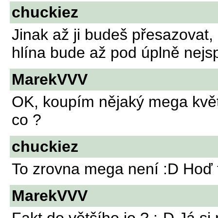
chuckiez
Jinak až ji budeš přesazovat, u
hlína bude až pod úplně nejsp
MarekVVV
OK, koupím nějaký mega květin
co ?
chuckiez
To zrovna mega není :D Hoď to
MarekVVV