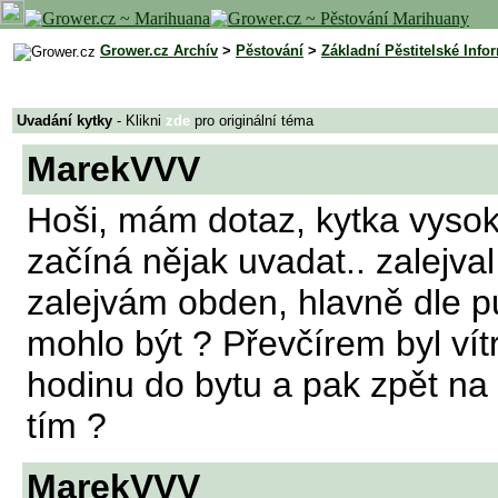
Grower.cz Archív
>
Pěstování
>
Základní Pěstitelské Info
Uvadání kytky
- Klikni
zde
pro originální téma
MarekVVV
Hoši, mám dotaz, kytka vysok
začíná nějak uvadat.. zalejva
zalejvám obden, hlavně dle pu
mohlo být ? Převčírem byl vítr
hodinu do bytu a pak zpět na 
tím ?
MarekVVV