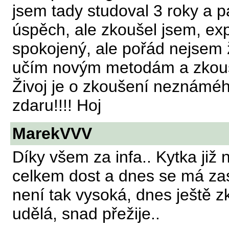
jsem tady studoval 3 roky a p
úspěch, ale zkoušel jsem, ex
spokojený, ale pořád nejsem ž
učím novým metodám a zkouš
Živoj je o zkoušení neznáméh
zdaru!!!! Hoj
MarekVVV
Díky všem za infa.. Kytka již n
celkem dost a dnes se má zas k
není tak vysoká, dnes ještě z
udělá, snad přežije..