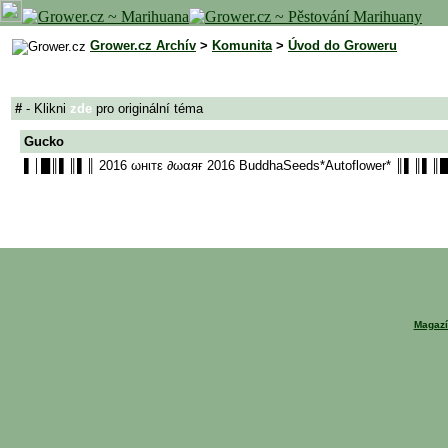
Grower.cz Archív
>
Komunita
>
Úvod do Groweru
#
- Klikni
zde
pro originální téma
Gucko
▌│█║▌║▌║ 2016 ωнιтε ∂ωαяғ 2016 BuddhaSeeds*Autoflower* ║▌║▌║
Magazí