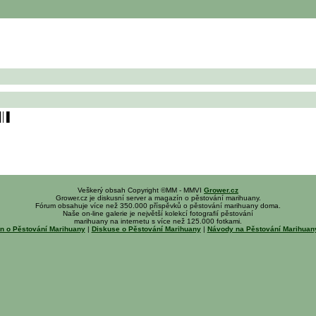
█│▌
Veškerý obsah Copyright ©MM - MMVI
Grower.cz
Grower.cz je diskusní server a magazín o pěstování marihuany.
Fórum obsahuje více než 350.000 příspěvků o pěstování marihuany doma.
Naše on-line galerie je největší kolekcí fotografií pěstování
marihuany na internetu s více než 125.000 fotkami.
n o Pěstování Marihuany
|
Diskuse o Pěstování Marihuany
|
Návody na Pěstování Marihua