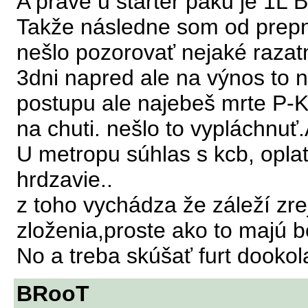
A práve u starter paku je 1L 
Takže následne som od prepnu
nešlo pozorovať nejaké razat
3dni napred ale na výnos to 
postupu ale najebeš mrte P-Ká
na chuti. nešlo to vypláchnuť.
U metropu súhlas s kcb, oplat
hrdzavie..
z toho vychádza že záleží zr
zloženia,proste ako to majú b
No a treba skúšať furt dookola
BRooT