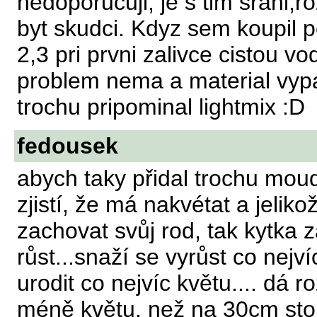
nedoporucuji, je s tim srani,
byt skudci. Kdyz sem koupil p
2,3 pri prvni zalivce cistou 
problem nema a material vypa
trochu pripominal lightmix :D
fedousek
abych taky přidal trochu moudr
zjistí, že má nakvétat a jelik
zachovat svůj rod, tak kytka
růst...snaží se vyrůst co nejv
urodit co nejvíc květu.... dá
méně květu, než na 30cm ston