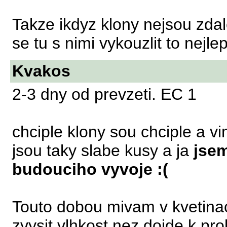
Takze ikdyz klony nejsou zda
se tu s nimi vykouzlit to nejle
Kvakos
2-3 dny od prevzeti. EC 1
chciple klony sou chciple a v
jsou taky slabe kusy a ja
jsem
budouciho vyvoje :(
Touto dobou mivam v kvetinac
zvysit vlhkost nez dojde k pr