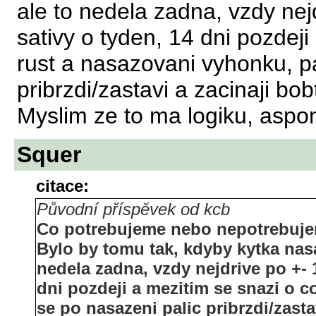
ale to nedela zadna, vzdy nej
sativy o tyden, 14 dni pozdeji
rust a nasazovani vyhonku, p
pribrzdi/zastavi a zacinaji bob
Myslim ze to ma logiku, aspon
Squer
citace:
Původní příspěvek od kcb
Co potrebujeme nebo nepotrebujeme
Bylo by tomu tak, kdyby kytka nasa
nedela zadna, vzdy nejdrive po +- 
dni pozdeji a mezitim se snazi o c
se po nasazeni palic pribrzdi/zasta