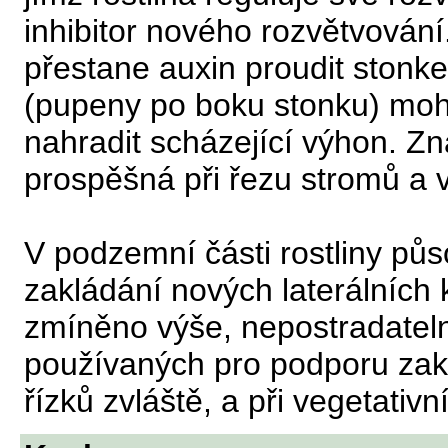
inhibitor nového rozvětvování.
přestane auxin proudit stonk
(pupeny po boku stonku) moho
nahradit scházející výhon. Zn
prospěšná při řezu stromů a v
V podzemní části rostliny pů
zakládání nových laterálních k
zmíněno výše, nepostradatel
používaných pro podporu zak
řízků zvláště, a při vegetati