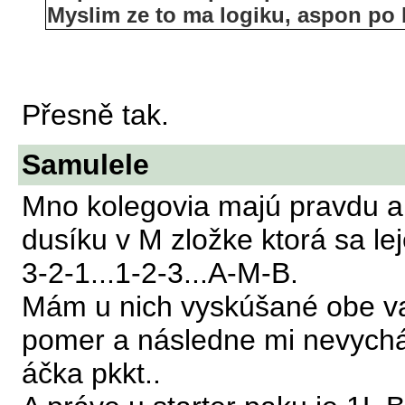
Myslim ze to ma logiku, aspon po b
Přesně tak.
Samulele
Mno kolegovia majú pravdu ale
dusíku v M zložke ktorá sa le
3-2-1...1-2-3...A-M-B.
Mám u nich vyskúšané obe var
pomer a následne mi nevychád
áčka pkkt..