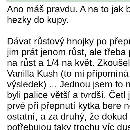
Ano máš pravdu. A na to jak by
hezky do kupy.
Dávat růstový hnojky po přepn
jim prát jenom růst, ale třeba
na růst a 1/4 na květ. Zkoušel 
Vanilla Kush (to mi připomín
výsledek) ... Jednou jsem to 
byli palice větší a tvrdší. Č
prvé při přepnutí kytka bere ne
ostatní, a za druhý, že dokud 
potřebujou taky trochu víc dus