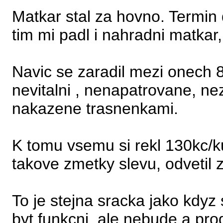
Matkar stal za hovno. Termin 
tim mi padl i nahradni matkar,
Navic se zaradil mezi onech 
nevitalni , nenapatrovane, ne
nakazene trasnenkami.
K tomu vsemu si rekl 130kc/k
takove zmetky slevu, odvetil 
To je stejna sracka jako kdyz 
byt funkcni, ale nebude a prod