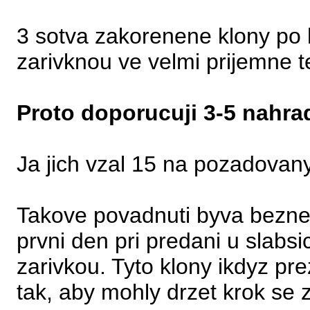
3 sotva zakorenene klony po 
zarivknou ve velmi prijemne te
Proto doporucuji 3-5 nahra
Ja jich vzal 15 na pozadovan
Takove povadnuti byva bezne
prvni den pri predani u slabs
zarivkou. Tyto klony ikdyz pr
tak, aby mohly drzet krok se 