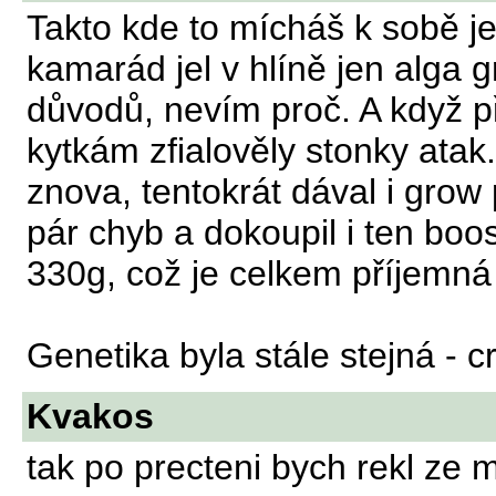
Takto kde to mícháš k sobě je 
kamarád jel v hlíně jen alga g
důvodů, nevím proč. A když p
kytkám zfialověly stonky atak.
znova, tentokrát dával i grow
pár chyb a dokoupil i ten boo
330g, což je celkem příjemn
Genetika byla stále stejná - cr
Kvakos
tak po precteni bych rekl ze