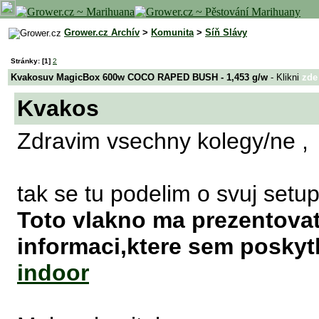
Grower.cz Archív
>
Komunita
>
Síň Slávy
Stránky:
[1]
2
Kvakosuv MagicBox 600w COCO RAPED BUSH - 1,453 g/w
- Klikni
zde
Kvakos
Zdravim vsechny kolegy/ne ,
tak se tu podelim o svuj setup
Toto vlakno ma prezentovat
informaci,ktere sem posky
indoor