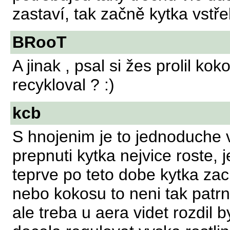
zastaví, tak začně kytka vstř
BRooT
A jinak , psal si žes prolil k
recykloval ? :)
kcb
S hnojenim je to jednoduche vy
prepnuti kytka nejvice roste, j
teprve po teto dobe kytka zaci
nebo kokosu to neni tak patrn
ale treba u aera videt rozdil b