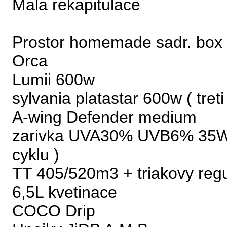
Mala rekapitulace
Prostor homemade sadr. box
Orca
Lumii 600w
sylvania platastar 600w ( treti
A-wing Defender medium
zarivka UVA30% UVB6% 35W (
cyklu )
TT 405/520m3 + triakovy regul
6,5L kvetinace
COCO Drip