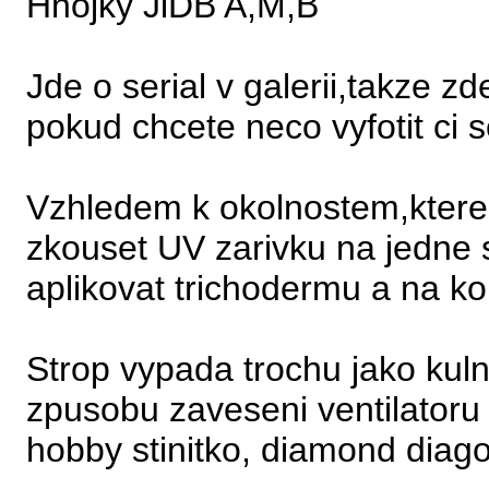
Hnojky JiDB A,M,B
Jde o serial v galerii,takze zd
pokud chcete neco vyfotit ci se
Vzhledem k okolnostem,ktere 
zkouset UV zarivku na jedne
aplikovat trichodermu a na ko
Strop vypada trochu jako kuln
zpusobu zaveseni ventilatoru 
hobby stinitko, diamond diag