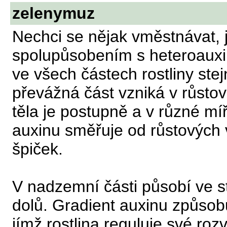
zelenymuz
Nechci se nějak vměstnávat, j
spolupůsobením s heteroauxin
ve všech částech rostliny st
převážná část vzniká v růsto
těla je postupně a v různé mí
auxinu směřuje od růstových 
špiček.
V nadzemní části působí ve s
dolů. Gradient auxinu způsobu
jímž rostlina reguluje své roz