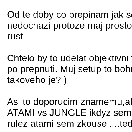
Od te doby co prepinam jak s
nedochazi protoze maj prostor
rust.
Chtelo by to udelat objektivn
po prepnuti. Muj setup to bo
takoveho je? )
Asi to doporucim znamemu,ale
ATAMI vs JUNGLE ikdyz sem mu
rulez,atami sem zkousel....ted