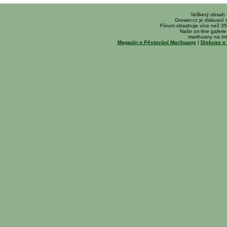
Veškerý obsah
Grower.cz je diskusní
Fórum obsahuje více než 35
Naše on-line galerie 
marihuany na int
Magazín o Pěstování Marihuany
|
Diskuse o