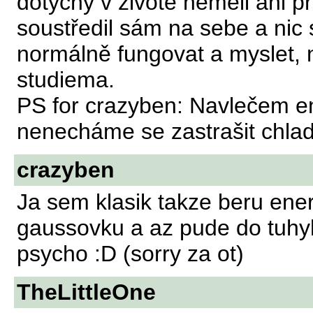
dotyčný v životě neměli ani p
soustředil sám na sebe a nic
normálně fungovat a myslet,
studiema.
PS for crazyben: Navlečem e
nenecháme se zastrašit chlad
crazyben
Ja sem klasik takze beru ener
gaussovku a az pude do tuhyh
psycho :D (sorry za ot)
TheLittleOne