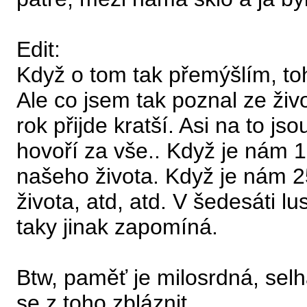
Edit:
Když o tom tak přemýšlím, toh
Ale co jsem tak poznal ze živo
rok přijde kratší. Asi na to js
hovoří za vše.. Když je nám 1
našeho života. Když je nám 2
života, atd, atd. V šedesáti l
taky jinak zapomíná.
Btw, paměť je milosrdná, sel
se z toho zbláznit.