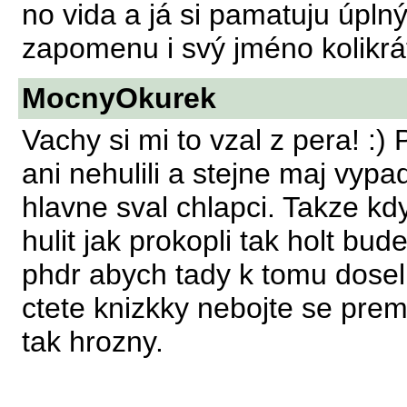
no vida a já si pamatuju úpln
zapomenu i svý jméno kolikrát
MocnyOkurek
Vachy si mi to vzal z pera! :) 
ani nehulili a stejne maj vyp
hlavne sval chlapci. Takze k
hulit jak prokopli tak holt b
phdr abych tady k tomu dosel. 
ctete knizkky nebojte se premy
tak hrozny.