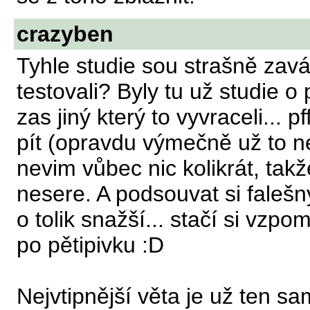
crazyben
Tyhle studie sou strašně zavád
testovali? Byly tu už studie 
zas jiný který to vyvraceli...
pít (opravdu výmečně už to 
nevim vůbec nic kolikrát, ta
nesere. A podsouvat si faleš
o tolik snažší... stačí si vz
po pětipivku :D
Nejvtipnější věta je už ten s