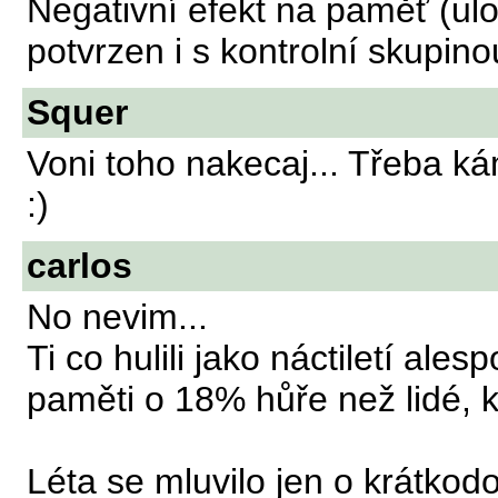
Negativní efekt na paměť (ulo
potvrzen i s kontrolní skupino
Squer
Voni toho nakecaj... Třeba ká
:)
carlos
No nevim...
Ti co hulili jako náctiletí ales
paměti o 18% hůře než lidé, k
Léta se mluvilo jen o krátkod