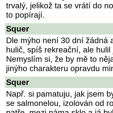
trvalý, jelikož ta se vrátí do
to popírají.
Squer
Dle mýho není 30 dní žádná a
hulič, spíš rekreační, ale huli
Nemyslím si, že by mě to ně
jinýho charakteru opravdu mi
Squer
Např. si pamatuju, jak jsem b
se salmonelou, izolován od ro
patře, mezi náma sklo a já by