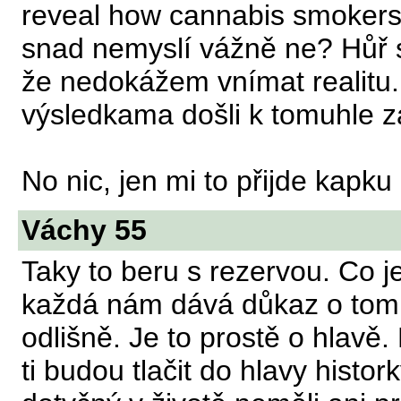
reveal how cannabis smokers ca
snad nemyslí vážně ne? Hůř 
že nedokážem vnímat realitu.
výsledkama došli k tomuhle zá
No nic, jen mi to přijde kapku
Váchy 55
Taky to beru s rezervou. Co je
každá nám dává důkaz o tom,
odlišně. Je to prostě o hlavě.
ti budou tlačit do hlavy histor