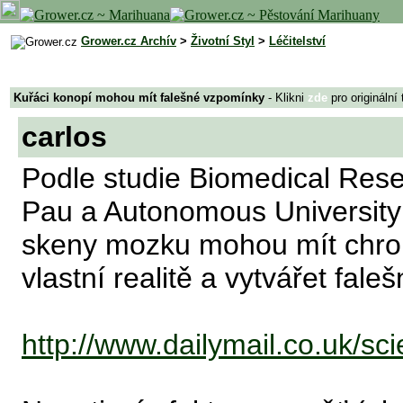
Grower.cz Archív
>
Životní Styl
>
Léčitelství
Kuřáci konopí mohou mít falešné vzpomínky
- Klikni
zde
pro originální
carlos
Podle studie Biomedical Resea
Pau a Autonomous University 
skeny mozku mohou mít chroni
vlastní realitě a vytvářet fal
http://www.dailymail.co.uk/scie