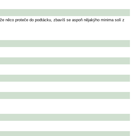
k, že něco proteče do podtácku, zbavíš se aspoň nějakýho minima solí z