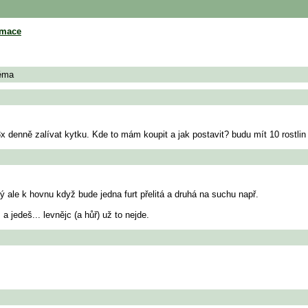
rmace
téma
x denně zalívat kytku. Kde to mám koupit a jak postavit? budu mít 10 rostlin
ký ale k hovnu když bude jedna furt přelitá a druhá na suchu např.
a jedeš... levnějc (a hůř) už to nejde.