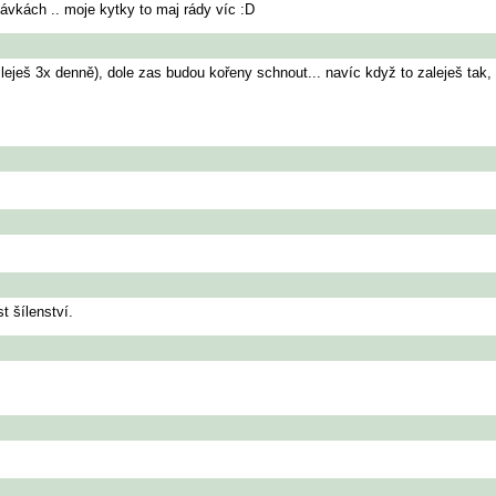
ávkách .. moje kytky to maj rády víc :D
o leješ 3x denně), dole zas budou kořeny schnout... navíc když to zaleješ ta
t šílenství.