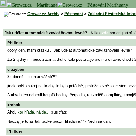
Grower.cz Archív
>
Pěstování
>
Základní Pěstitelské Info
Jak udělat automatické zavlažňování levně?
- Klikni
zde
pro originální 
Phillder
dobrý den, mám otázku .. Jak udělat automatické zavlažňování levně?
Za 2 týdny mi bude začínat druhé kolo pěstu a je pro mě otravné chodit 3
crazyben
3x denně... to jako vážně?!?
jinak spíš koukej na to aby to bylo pořádně, protože levně to je sice hez
A abych jen nehrotil koupíš hodiny, čerpadlo, rozvaděč a kapiláry, zapojíš 
krobak
Ahoj,
kto hľadá, nájde...
plus :faq:
Naozaj je to až tak ťažké použiť hľadanie??? Nech sa darí.
Phillder