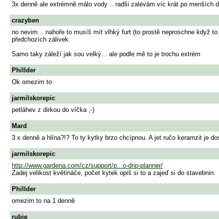
3x denně ale extrémně málo vody .. radši zalévám víc krát po menších d
crazyben
no nevim... nahoře to musíš mít vlhký furt (to prostě neproschne když t
předchozích zálivek.
Samo taky záleží jak sou velký... ale podle mě to je trochu extrém
Phillder
Ok omezim to
jarmilskorepic
petláhev z dirkou do víčka ;-)
Mard
3 x denně a hlína?!? To ty kytky brzo chcípnou. A jet ručo keramzit je dos
jarmilskorepic
http://www.gardena.com/cz/support/p...o-drip-planner/
Zadej velikost květináče, počet kytek opiš si to a zajeď si do stavebnin.
Phillder
omezim to na 1 denně
rubie