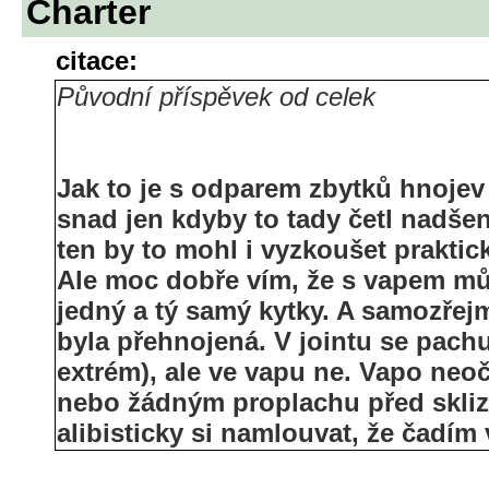
Charter
citace:
Původní příspěvek od celek
Jak to je s odparem zbytků hnojev p
snad jen kdyby to tady četl nadše
ten by to mohl i vyzkoušet praktick
Ale moc dobře vím, že s vapem mů
jedný a tý samý kytky. A samozřejm
byla přehnojená. V jointu se pachuť
extrém), ale ve vapu ne. Vapo neo
nebo žádným proplachu před sklizní
alibisticky si namlouvat, že čadím 