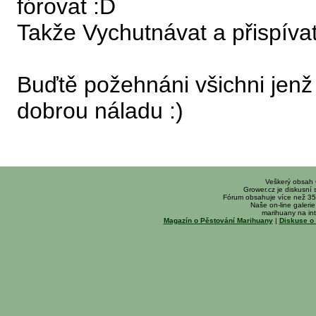
fórovat :D
Takže Vychutnávat a přispívat
Buďtě požehnáni všichni jenž 
dobrou náladu :)
Veškerý obsah
Grower.cz je diskusní
Fórum obsahuje více než 35
Naše on-line galerie 
marihuany na int
Magazín o Pěstování Marihuany
|
Diskuse o