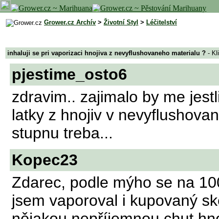
Grower.cz Archív
>
Životní Styl
>
Léčitelství
inhaluji se pri vaporizaci hnojiva z nevyflushovaneho materialu ?
- Kl
pjestime_osto6
zdravim.. zajimalo by me jestli
latky z hnojiv v nevyflushov
stupnu treba...
Kopec23
Zdarec, podle mýho se na 100
jsem vaporoval i kupovaný s
nějakou nepříjemnou chut hno