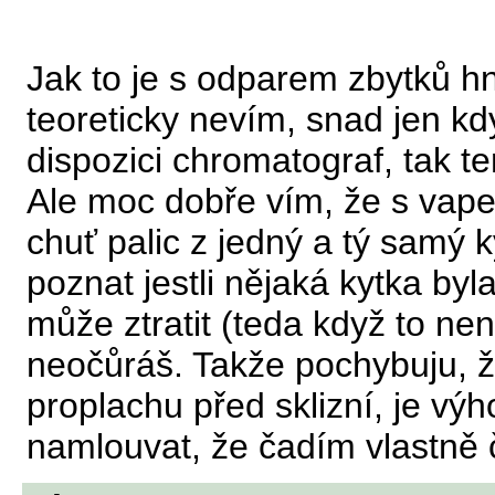
Jak to je s odparem zbytků hno
teoreticky nevím, snad jen kd
dispozici chromatograf, tak te
Ale moc dobře vím, že s vap
chuť palic z jedný a tý samý 
poznat jestli nějaká kytka byl
může ztratit (teda když to nen
neočůráš. Takže pochybuju, 
proplachu před sklizní, je výho
namlouvat, že čadím vlastně č