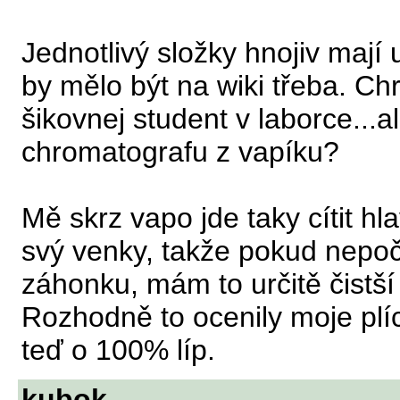
Jednotlivý složky hnojiv mají 
by mělo být na wiki třeba. Ch
šikovnej student v laborce...a
chromatografu z vapíku?
Mě skrz vapo jde taky cítit hl
svý venky, takže pokud nepoč
záhonku, mám to určitě čistší 
Rozhodně to ocenily moje plíc
teď o 100% líp.
kubok