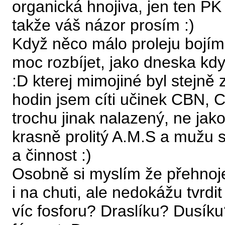
organická hnojiva, jen ten PK 
takže váš názor prosím :)
Když něco málo proleju bojím
moc rozbíjet, jako dneska kd
:D kterej mimojiné byl stejně z
hodin jsem cíti učinek CBN, 
trochu jinak nalazený, ne jak
krasně prolitý A.M.S a mužu s
a činnost :)
Osobně si myslím že přehnoje
i na chuti, ale nedokážu tvrdit
víc fosforu? Draslíku? Dusík