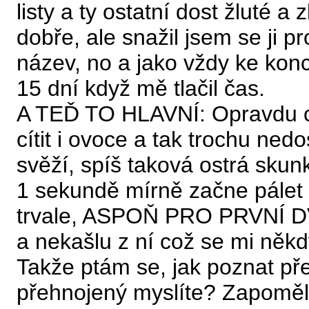
listy a ty ostatní dost žluté
dobře, ale snažil jsem se ji
název, no a jako vždy ke konc
15 dní když mě tlačil čas.
A TEĎ TO HLAVNÍ: Opravdu ch
cítit i ovoce a tak trochu ned
svěží, spíš taková ostrá skunk
1 sekundě mírně začne pálet 
trvale, ASPOŇ PRO PRVNÍ D
a nekašlu z ní což se mi někd
Takže ptám se, jak poznat př
přehnojený myslíte? Zapoměl