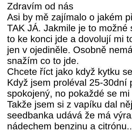
Zdravím od nás
Asi by mě zajímalo o jakém p
TAK JÁ. Jakmile je to možné s
to ke konci jde a dovolují mi 
jen v ojediněle. Osobně nemá
snažím co to jde.
Chcete říct jako když kytku se
Když jsem proléval 25-30dní p
spokojený, no pokaždé se mi 
Takže jsem si z vapíku dal něj
seedbanka udává že má výraz
nádechem benzinu a citrónu..