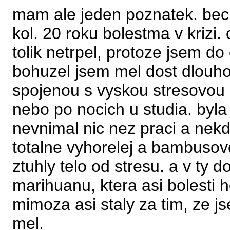
mam ale jeden poznatek. bech
kol. 20 roku bolestma v krizi.
tolik netrpel, protoze jsem do 
bohuzel jsem mel dost dlouh
spojenou s vyskou stresovou 
nebo po nocich u studia. byla 
nevnimal nic nez praci a nek
totalne vyhorelej a bambusove
ztuhly telo od stresu. a v ty
marihuanu, ktera asi bolesti 
mimoza asi staly za tim, ze j
mel.