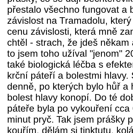
přestalo všechno fungovat a bo
závislost na Tramadolu, který
cenu závislosti, která mně za
chtěl - strach, že jdeš něka
to jsem toho užíval "jenom"
také biologická léčba s efekt
krční páteří a bolestmi hlavy.
denně, po kterých bylo hůř a 
bolest hlavy konopí. Do té do
páteře byla po vykouření cca
minut pryč. Tak jsem prášky 
kouřím, dělám si tinktutu, kol