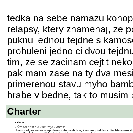
tedka na sebe namazu konopi 
relapsy, ktery znamenaj, ze p
puknu jednou tejdne s kamo
prohuleni jedno ci dvou tejdnu
tim, ze se zacinam cejtit nek
pak mam zase na ty dva mesi
primerenou stavu myho bambu
hrabe v bedne, tak to musim p
Charter
citace:
Původní příspěvek od RoyalHarvest
Jsem rád, že se ve zdejší komunitě našli lidé, kteří mají taktéž s Bechtěrevem