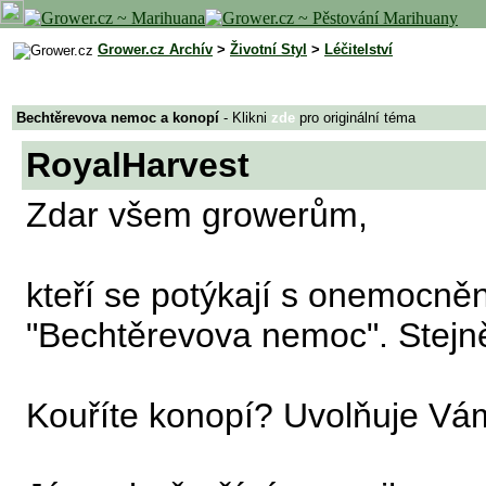
Grower.cz Archív
>
Životní Styl
>
Léčitelství
Bechtěrevova nemoc a konopí
- Klikni
zde
pro originální téma
RoyalHarvest
Zdar všem growerům,
kteří se potýkají s onemocn
"Bechtěrevova nemoc". Stejně
Kouříte konopí? Uvolňuje Vám