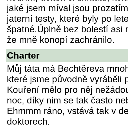
jaké jsem míval jsou prozatím
jaterní testy, které byly po l
špatné.Úplně bez bolestí asi
že mně konopí zachránilo.
Charter
Můj táta má Bechtěreva mnoho
které jsme původně vyráběli p
Kouření mělo pro něj nežádou
noc, díky nim se tak často ne
Ehmmm ráno, vstává tak v d
doktorech.