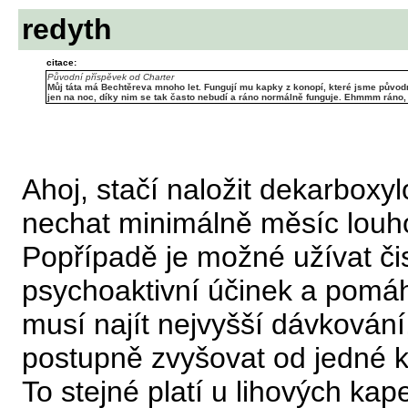
redyth
citace:
Původní příspěvek od Charter
Můj táta má Bechtěreva mnoho let. Fungují mu kapky z konopí, které jsme původn
jen na noc, díky nim se tak často nebudí a ráno normálně funguje. Ehmmm ráno,
Ahoj, stačí naložit dekarboxy
nechat minimálně měsíc louho
Popřípadě je možné užívat či
psychoaktivní účinek a pomá
musí najít nejvyšší dávkování
postupně zvyšovat od jedné 
To stejné platí u lihových ka