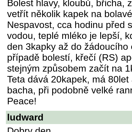
Bolest hlavy, kloubů, břicha,
vetřít několik kapek na bolavé
Nespavost, cca hodinu před s
vodou, teplé mléko je lepší, 
den 3kapky až do žádoucího e
případě bolestí, křečí (RS) ap
stejným způsobem začít na 1k
Teta dává 20kapek, má 80let a
bacha, při podobně velké ranní
Peace!
ludward
Dobry den,