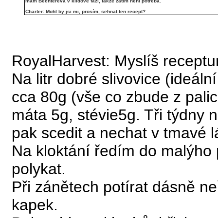
mám Bechtěreva v klidové fázi, takže zatím není potřeba.
Charter: Mohl by jsi mi, prosím, sehnat ten recept?
RoyalHarvest: Myslíš receptu
Na litr dobré slivovice (ideá
cca 80g (vše co zbude z palic
máta 5g, stévie5g. Tři týdny 
pak scedit a nechat v tmavé l
Na kloktání ředím do malýho
polykat.
Při zánětech potírat dásně n
kapek.