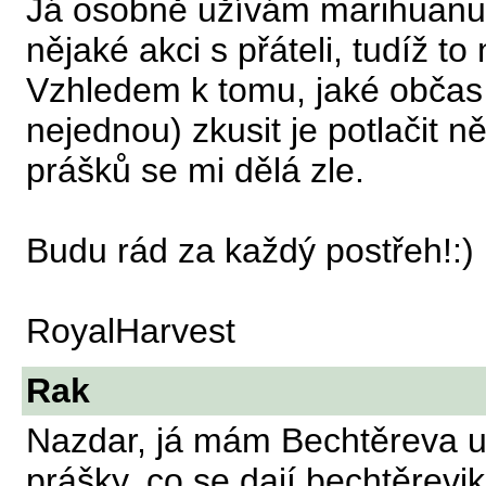
Já osobně užívám marihuanu 
nějaké akci s přáteli, tudíž t
Vzhledem k tomu, jaké občas 
nejednou) zkusit je potlačit n
prášků se mi dělá zle.
Budu rád za každý postřeh!:)
RoyalHarvest
Rak
Nazdar, já mám Bechtěreva už
prášky, co se dají bechtěrev