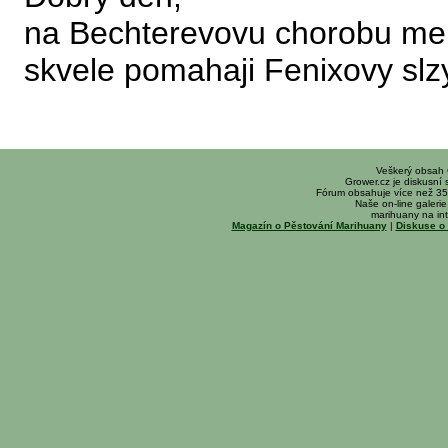
na Bechterevovu chorobu me
skvele pomahaji Fenixovy slz
Veškerý obsah
Grower.cz je diskusní
Fórum obsahuje více než 35
Naše on-line galerie 
marihuany na int
Magazín o Pěstování Marihuany
|
Diskuse o