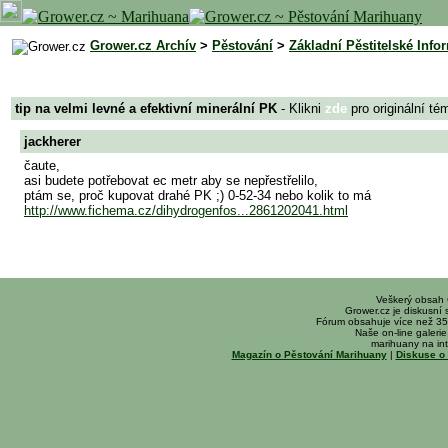
Grower.cz Archív
>
Pěstování
>
Základní Pěstitelské Info
tip na velmi levné a efektivní minerální PK
- Klikni
zde
pro originální té
jackherer
čaute,
asi budete potřebovat ec metr aby se nepřestřelilo,
ptám se, proč kupovat drahé PK ;) 0-52-34 nebo kolik to má
http://www.fichema.cz/dihydrogenfos...2861202041.html
Veškerý obsah
Grower.cz je diskusní
Fórum obsahuje více než 35
Naše on-line galerie 
marihuany na int
Magazín o Pěstování Marihuany
|
Diskuse o