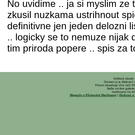
No uvidime .. ja si myslim ze
zkusil nuzkama ustrihnout spic
definitivne jen jeden delozni l
.. logicky se to nemuze nijak da
tim priroda popere .. spis za 
Veškerý obsah
Grower.cz je diskusní
Fórum obsahuje více než 35
Naše on-line galerie 
marihuany na int
Magazín o Pěstování Marihuany
|
Diskuse o