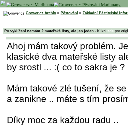
Grower.cz Archív
>
Pěstování
>
Základní Pěstitelské Info
Po vyklíčení nemám 2 mateřské listy, ale jen jeden
- Klikni
zde
pro orig
Ahoj mám takový problém. Jedn
klasické dva mateřské listy a
by srostl ... :( co to sakra je ?
Mám takové zlé tušení, že se 
a zanikne .. máte s tím pros
Díky moc za každou radu ..