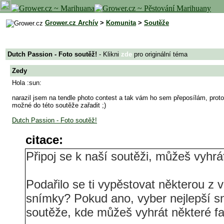
Grower.cz Archív
>
Komunita
>
Soutěže
Dutch Passion - Foto soutěž!
- Klikni
zde
pro originální téma
Zedy
Hola :sun:
narazil jsem na tendle photo contest a tak vám ho sem přeposílám, proto
možné do této soutěže zařadit ;)
Dutch Passion - Foto soutěž!
citace:
Připoj se k naší soutěži, můžeš vyhrá
Podařilo se ti vypěstovat některou z 
snímky? Pokud ano, vyber nejlepší sn
soutěže, kde můžeš vyhrát některé fa