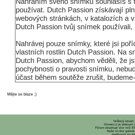
Nahráním svého snímku souhlasíš s 
používat. Dutch Passion získávají pl
webových stránkách, v katalozích a v 
Dutch Passion tvůj snímek používali,
Nahrávej pouze snímky, které jsi poříd
vlastních rostlin Dutch Passion. Na 
Dutch Passion, abychom věděli, že j
pochybnosti o pravosti snímku, nebud
účast během soutěže zrušit, budeme-l
Mějte se blaze ;)
Veškerý obsah
Grower.cz je diskusní
Fórum obsahuje více než 35
Naše on-line galerie 
marihuany na int