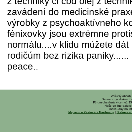
z techniky či cbd olej z techn
zavádení do medicinské prax
výrobky z psychoaktívneho ko
fénixovky jsou extrémne proti
normálu....v klidu múžete dát
rodičúm bez rizika paniky......
peace..
Veškerý obsah
Grower.cz je diskusní
Fórum obsahuje více než 35
Naše on-line galerie 
marihuany na int
Magazín o Pěstování Marihuany
|
Diskuse o