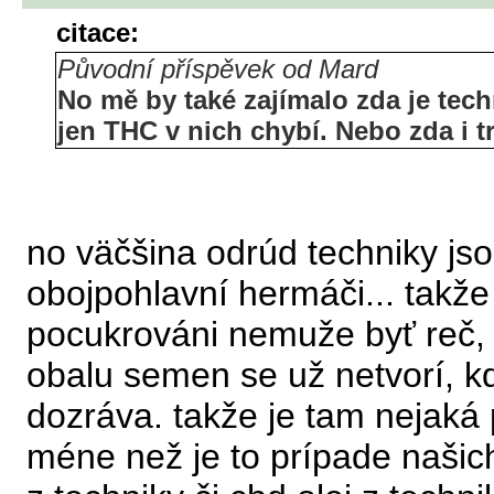
citace:
Původní příspěvek od Mard
No mě by také zajímalo zda je tec
jen THC v nich chybí. Nebo zda i 
no väčšina odrúd techniky jsou
obojpohlavní hermáči... takže
pocukrováni nemuže byť reč,
obalu semen se už netvorí, k
dozráva. takže je tam nejaká 
méne než je to prípade našich 