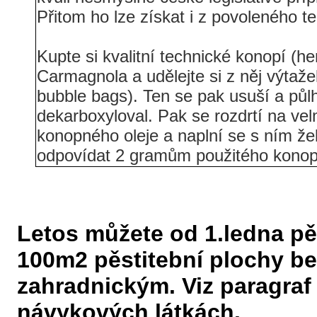
Přitom ho lze získat i z povoleného t
Kupte si kvalitní technické konopí (h
Carmagnola a udělejte si z něj výtaž
bubble bags). Ten se pak usuší a půl
dekarboxyloval. Pak se rozdrtí na ve
konopného oleje a naplní se s ním že
odpovídat 2 gramům použitého konopí
Letos můžete od 1.ledna pě
100m2 pěstitební plochy b
zahradnickým. Viz paragraf 
návykových látkách.