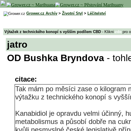
Grower.cz Archív
>
Životní Styl
>
Léčitelství
Výtažek z technického konopí s vyšším podílem CBD
- Klikni
zde
pro o
jatro
OD Bushka Bryndova
- tohl
citace:
Tak mám po měsíci zase o kilogram 
výtažku z technického konopí s vyš
Kanabidiol je opravdu velmi účinný, 
metabolismus a působí dobře na cukr
kvůli nesmyslné české legislativě přípr