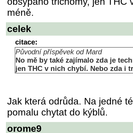
obsypáno trichomy, jen THC v
méně.
celek
citace:
Původní příspěvek od Mard
No mě by také zajímalo zda je tec
jen THC v nich chybí. Nebo zda i 
Jak která odrůda. Na jedné té
pomalu chytat do kýblů.
orome9