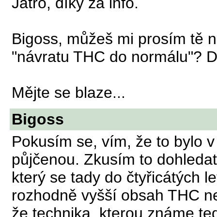
Jatro, díky za info.
Bigoss, můžeš mi prosím tě na
"návratu THC do normálu"? Dí
Mějte se blaze...
Bigoss
Pokusím se, vím, že to bylo v
půjčenou. Zkusím to dohledat.
který se tady do čtyřicátých 
rozhodně vyšší obsah THC ne
že technika, kterou známe teď