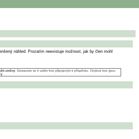
menšený náhled. Prozatím neexistuje možnost, jak by člen mohl
ožit změny
. Dostanete se k vašim foto připojeným k příspěvku. Chybná foto (jsou
ry
.