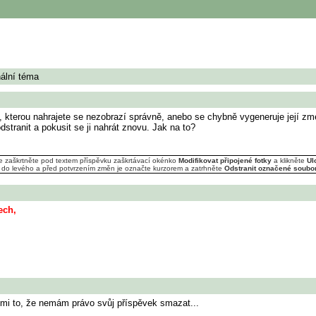
nální téma
e, kterou nahrajete se nezobrazí správně, anebo se chybně vygeneruje její z
stranit a pokusit se ji nahrát znovu. Jak na to?
ce zaškrtněte pod textem příspěvku zaškrtávací okénko
Modifikovat připojené fotky
a klikněte
Ul
 do levého a před potvrzením změn je označte kurzorem a zatrhněte
Odstranit označené soubo
ech,
 mi to, že nemám právo svůj příspěvek smazat...