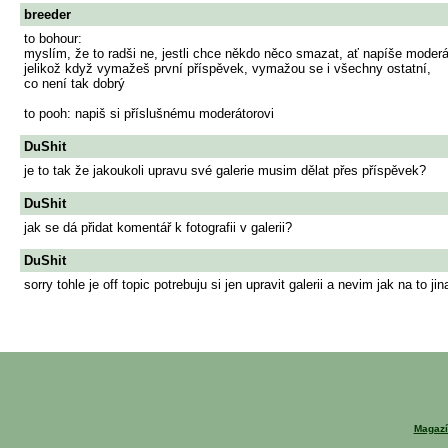
breeder
to bohour:
myslím, že to radši ne, jestli chce někdo něco smazat, ať napíše moderáto
jelikož když vymažeš první příspěvek, vymažou se i všechny ostatní,
co není tak dobrý
to pooh: napiš si příslušnému moderátorovi
DuShit
je to tak že jakoukoli upravu své galerie musim dělat přes příspěvek?
DuShit
jak se dá přidat komentář k fotografii v galerii?
DuShit
sorry tohle je off topic potrebuju si jen upravit galerii a nevim jak na to jin
Magazí