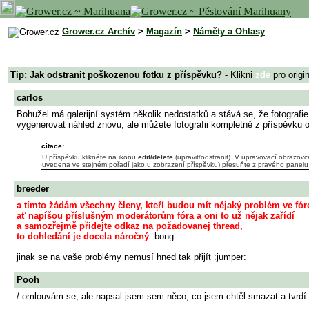
Grower.cz Archív
>
Magazín
>
Náměty a Ohlasy
Tip: Jak odstranit poškozenou fotku z příspěvku?
- Klikni
zde
pro origi
carlos
Bohužel má galerijní systém několik nedostatků a stává se, že fotografi
vygenerovat náhled znovu, ale můžete fotografii kompletně z příspěvku od
citace:
U příspěvku klikněte na ikonu
edit/delete
(upravit/odstranit). V upravovací obrazov
uvedena ve stejném pořadí jako u zobrazení příspěvku) přesuňte z pravého panelu
breeder
a tímto žádám všechny členy, kteří budou mít nějaký problém ve fór
ať napíšou příslušným moderátorům fóra a oni to už nějak zařídí
a samozřejmě přidejte odkaz na požadovanej thread,
to dohledání je docela náročný
:bong:
jinak se na vaše problémy nemusí hned tak přijít :jumper:
Pooh
/ omlouvám se, ale napsal jsem sem něco, co jsem chtěl smazat a tvrdí