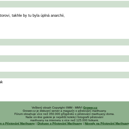
rovi, takhle by tu byla úplná anarchii,
ak
Veškerý obsah Copyright ©MM - MMVI
Grower.cz
Grower.cz je diskusní server a magazín o pěstování marihuany.
Fórum obsahuje více než 350.000 příspěvků o pěstování marihuany doma.
Naše on-line galerie je největší kolekcí fotografií pěstování
marihuany na internetu s více než 125.000 fotkami.
n o Pěstování Marihuany
|
Diskuse o Pěstování Marihuany
|
Návody na Pěstování Marihua