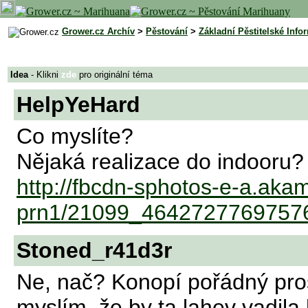
Grower.cz Archív
>
Pěstování
>
Základní Pěstitelské Info
Idea
- Klikni
zde
pro originální téma
HelpYeHard
Co myslíte?
Nějaká realizace do indooru?
http://fbcdn-sphotos-e-a.aka
prn1/21099_4642727769757
Stoned_r41d3r
Ne, nač? Konopí pořádný pros
myslím, že by ta lahev vadil