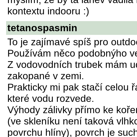
kontextu indooru :)
tetanospasmin
To je zajímavé spíš pro outdoo
Používám něco podobnýho ve
Z vodovodních trubek mám udě
zakopané v zemi.
Prakticky mi pak stačí celou ř
které vodu rozvede.
Výhody zálivky přímo ke koře
(ve skleníku není taková vlhk
povrchu hlíny), povrch je such