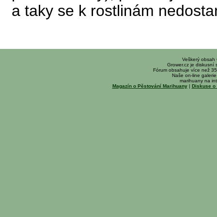
a taky se k rostlinám nedostan
Veškerý obsah
Grower.cz je diskusní
Fórum obsahuje více než 35
Naše on-line galerie 
marihuany na int
Magazín o Pěstování Marihuany
|
Diskuse o