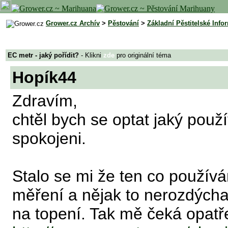
Grower.cz Archív
>
Pěstování
>
Základní Pěstitelské Info
EC metr - jaký pořídit?
- Klikni
zde
pro originální téma
Hopík44
Zdravím,
chtěl bych se optat jaký použí
spokojeni.
Stalo se mi že ten co používám
měření a nějak to nerozdýcha
na topení. Tak mě čeká opatř