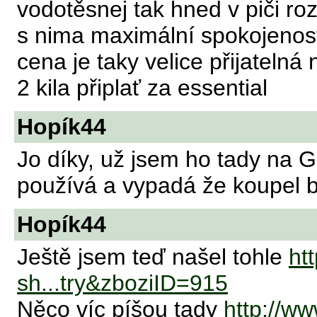
vodotěsnej tak hned v piči roz
s nima maximální spokojenos
cena je taky velice přijatelná n
2 kila připlať za essential
Hopík44
Jo díky, už jsem ho tady na G 
používá a vypadá že koupel b
Hopík44
Ještě jsem teď našel tohle
ht
sh...try&zboziID=915
Něco víc píšou tady
http://w