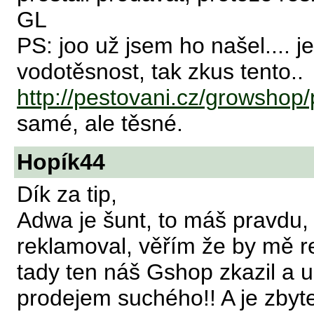
GL
PS: joo už jsem ho našel.... jes
vodotěsnost, tak zkus tento..
http://pestovani.cz/growshop/
samé, ale těsné.
Hopík44
Dík za tip,
Adwa je šunt, to máš pravdu,
reklamoval, věřím že by mě re
tady ten náš Gshop zkazil a už
prodejem suchého!! A je zbyte