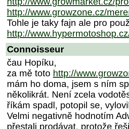
http://www.growmarket.cz/prod
http://www.growzone.cz/mereni
Tohle je taky fajn ale pro po
http://www.hypermotoshop.cz/
Connoisseur
čau Hopíku,
za mě toto
http://www.growzon
mám ho doma, jsem s ním spo
několikrát. Není zcela vodotěs
říkám spadl, potopil se, vylovi
Velmi negativně hodnotím Ad
přestali prodávat, protože řeš