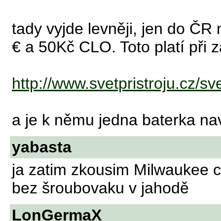
tady vyjde levněji, jen do ČR
€ a 50Kč CLO. Toto platí při z
http://www.svetpristroju.cz/sv
a je k němu jedna baterka nav
yabasta
ja zatim zkousim Milwaukee cd
bez šroubovaku v jahodě
LonGermaX