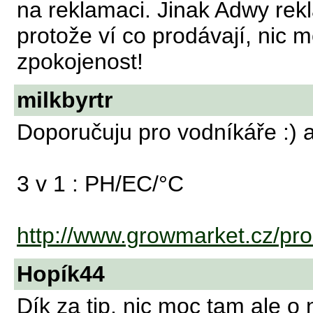
na reklamaci. Jinak Adwy rek
protože ví co prodávají, nic m
zpokojenost!
milkbyrtr
Doporučuju pro vodníkáře :) a
3 v 1 : PH/EC/°C
http://www.growmarket.cz/prod
Hopík44
Dík za tip, nic moc tam ale o