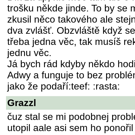
trošku někde jinde. To by se m
zkusil něco takového ale stejn
dva zvlášť. Obzvláště když se
třeba jedna věc, tak musíš r
jednu věc.
Já bych rád kdyby někdo hod
Adwy a funguje to bez problé
jako že podaří:teef: :rasta:
Grazzl
čuz stal se mi podobnej probl
utopil aale asi sem ho ponořil