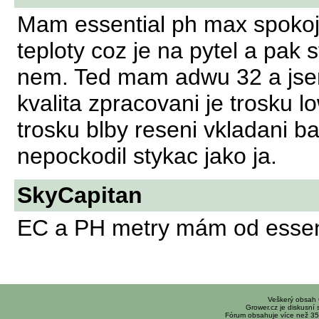
Mam essential ph max spoko
teploty coz je na pytel a pak
nem. Ted mam adwu 32 a jsem 
kvalita zpracovani je trosku lo
trosku blby reseni vkladani ba
nepockodil stykac jako ja.
SkyCapitan
EC a PH metry mám od essentia
Veškerý obsah
Grower.cz je diskusní
Fórum obsahuje více než 35