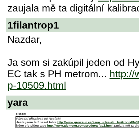
zaujala mě ta digitální kalibra
1filantrop1
Nazdar,
Ja som si zakúpil jeden od H
EC tak s PH metrom...
http:/
p-10509.html
yara
citace:
Původní příspěvek od Hopík44
Ještě jsem teď našel tohle
http://www.growsun.cz/?seo_url=e-sh...try&zboziID=9
Něco víc píšou tady
http://www.tdsmeter.com/products/ap2.html
zaujala mě ta digi