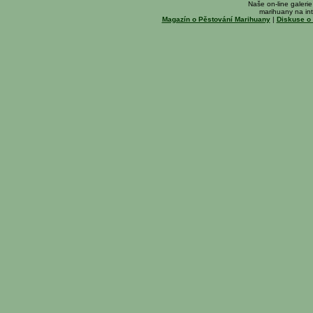
Naše on-line galerie 
marihuany na int
Magazín o Pěstování Marihuany
|
Diskuse o