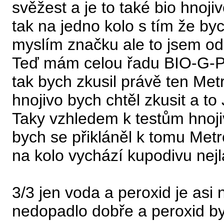
svěžest a je to také bio hnoj
tak na jedno kolo s tím že byc
myslím značku ale to jsem od
Teď mám celou řadu BIO-G-PO
tak bych zkusil právě ten Met
hnojivo bych chtěl zkusit a t
Taky vzhledem k testům hnoj
bych se přikláněl k tomu Metr
na kolo vychází kupodivu nejla
3/3 jen voda a peroxid je asi 
nedopadlo dobře a peroxid by