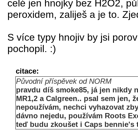
celé jen hnojky bez H2O2, půl
peroxidem, zaliješ a je to. Zje
S více typy hnojiv by jsi porov
pochopil. :)
citace:
Původní příspěvek od NORM
pravdu díš smoke85, já jen nikdy 
MR1,2 a Calgreen.. psal sem jen, že
nepoužívám, nechci vyhazovat zbyte
dávno nejedu, používám Roots Exc
teď budu zkoušet i Caps bennie's t