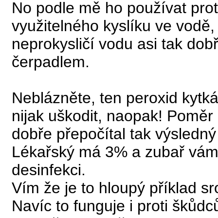
No podle mě ho používat prot
využitelného kyslíku ve vodě,
neprokysličí vodu asi tak dob
čerpadlem.
Neblázněte, ten peroxid ky
nijak uškodit, naopak! Poměr 5
dobře přepočítal tak výsledn
Lékařský má 3% a zubař vám 
desinfekci.
Vím že je to hloupý příklad s
Navíc to funguje i proti škůd