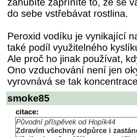
zahubíte zapříníte to, že se 
do sebe vstřebávat rostlina.
Peroxid vodíku je vynikající n
také podíl využitelného kyslí
Ale proč ho jinak používat, k
Ono vzduchování není jen okys
vyrovnává se tak koncentrace
smoke85
citace:
Původní příspěvek od Hopík44
Zdravím všechny odpůrce i zastá