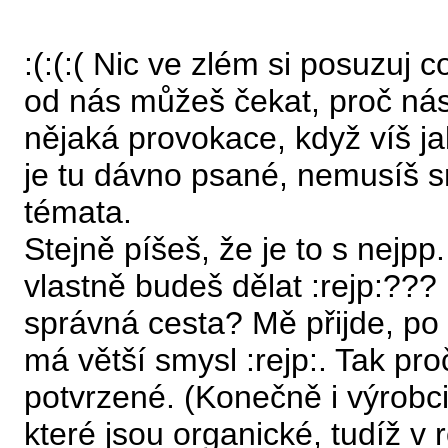
:(:(:( Nic ve zlém si posuzuj 
od nás můžeš čekat, proč nás
nějaká provokace, když víš 
je tu dávno psané, nemusíš sna
témata.
Stejně píšeš, že je to s nejpp
vlastně budeš dělat :rejp:??? 
správná cesta? Mě přijde, po
má větší smysl :rejp:. Tak proč
potvrzené. (Konečně i výrobci 
které jsou organické, tudíž v