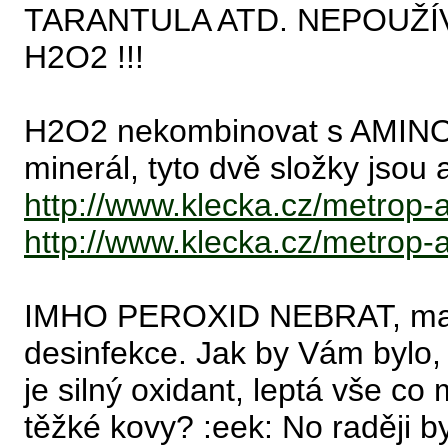
TARANTULA ATD. NEPOUŽÍ
H2O2 !!!
H2O2 nekombinovat s AMINO s
minerál, tyto dvě složky js
http://www.klecka.cz/metrop-
http://www.klecka.cz/metrop-
IMHO PEROXID NEBRAT, max. n
desinfekce. Jak by Vám bylo, 
je silný oxidant, leptá vše co
těžké kovy? :eek: No raději b