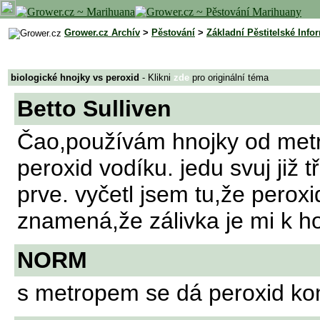
Grower.cz Archív
>
Pěstování
>
Základní Pěstitelské Info
biologické hnojky vs peroxid
- Klikni
zde
pro originální téma
Betto Sulliven
Čao,používám hnojky od metr
peroxid vodíku. jedu svuj již t
prve. vyčetl jsem tu,že peroxi
znamená,že zálivka je mi k ho
NORM
s metropem se dá peroxid ko