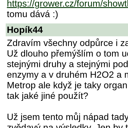
https://grower.cz/forum/show
tomu dává :)
Hopík44
Zdravím všechny odpůrce i 
Už dlouho přemýšlím o tom ud
stejnými druhy a stejnými po
enzymy a v druhém H2O2 a my
Metrop ale když je taky organ
tak jaké jiné použít?
Už jsem tento můj nápad tady
zvědavý na výsledky. Jen by 