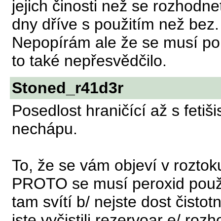
jejich činosti než se rozhodne
dny dříve s použitím než bez.
Nepopírám ale že se musí pou
to také nepřesvědčilo.
Stoned_r41d3r
Posedlost hraničící až s feti
nechápu.
To, že se vám objeví v roztok
PROTO se musí peroxid použi
tam svítí b/ nejste dost čisto
jste vyčistili rezervoar e/ ro