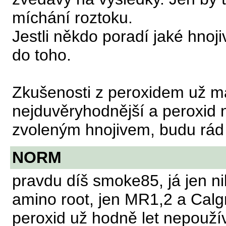
míchání roztoku.
Jestli někdo poradí jaké hnoji
do toho.
Zkušenosti z peroxidem už má
nejduvěryhodnější a peroxid
zvoleným hnojivem, budu rád 
NORM
pravdu díš smoke85, já jen n
amino root, jen MR1,2 a Calgr
peroxid už hodně let nepouž