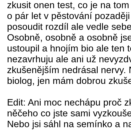
zkusit onen test, co je na to
o pár let v pěstování pozaději
posoudit rozdíl ale vedle sebe
Osobně, osobně a osobně js
ustoupil a hnojím bio ale ten 
nezavrhuju ale ani už nevyz
zkušenějším nedrásal nervy. 
biolog, jen mám dobrou zkuše
Edit: Ani moc nechápu proč z
něčeho co jste sami vyzkoušel
Nebo jsi sáhl na semínko a n