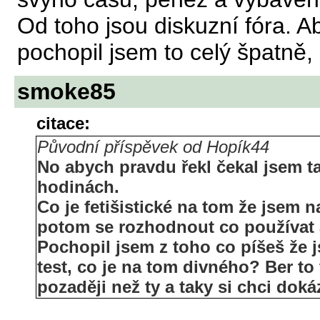
Od toho jsou diskuzní fóra. 
pochopil jsem to celý špatně, 
smoke85
citace:
Původní příspěvek od Hopík44
No abych pravdu řekl čekal jsem ta
hodinách.
Co je fetišistické na tom že jsem n
potom se rozhodnout co používat a 
Pochopil jsem z toho co píšeš že js
test, co je na tom divného? Ber to 
pozaději než ty a taky si chci doká