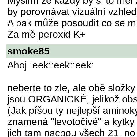
Myslím že každý by si to měl z
by porovnávat vizuální vzhled
A pak může posoudit co se mu 
Za mě peroxid K+
smoke85
Ahoj :eek::eek::eek:
neberte to zle, ale obě sl
jsou ORGANICKÉ, jelikož o
(Jak píšou ty nejlepší aminok
znamená "levotočivé" a kytky j
jich tam nacpou všech 21, no