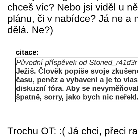
chceš víc? Nebo jsi viděl u 
plánu, či v nabídce? Já ne a
dělá. Ne?)
citace:
Původní příspěvek od Stoned_r41d3r
Ježiš. Člověk popíše svoje zkušeno
času, peněz a vybavení a je to vl
diskuzní fóra. Aby se nevyměňoval
špatně, sorry, jako bych nic neřekl
Trochu OT: :( Já chci, přeci r