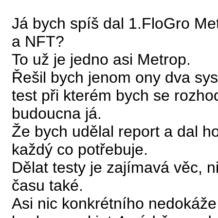
Já bych spíš dal 1.FloGro M
a NFT?
To už je jedno asi Metrop.
Řešil bych jenom ony dva sys
test při kterém bych se rozho
budoucna já.
Že bych udělal report a dal h
každý co potřebuje.
Dělat testy je zajímavá věc,
času také.
Asi nic konkrétního nedokáže, 