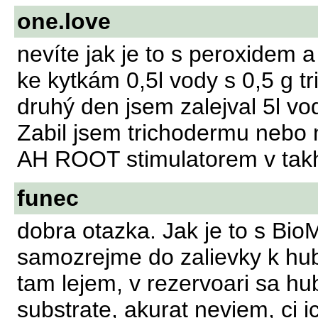
one.love
nevíte jak je to s peroxidem 
ke kytkám 0,5l vody s 0,5 g t
druhý den jsem zalejval 5l vo
Zabil jsem trichodermu nebo n
AH ROOT stimulatorem v takh
funec
dobra otazka. Jak je to s Bi
samozrejme do zalievky k h
tam lejem, v rezervoari sa huby
substrate, akurat neviem, ci 