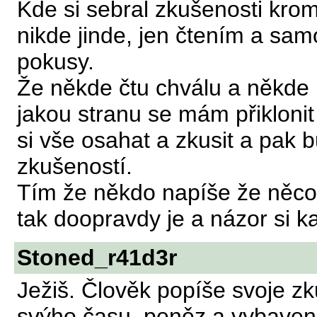
Kde si sebral zkušenosti kro
nikde jinde, jen čtením a s
pokusy.
Že někde čtu chválu a někde 
jakou stranu se mám přiklonit
si vše osahat a zkusit a pak 
zkušeností.
Tím že někdo napíše že něco
tak doopravdy je a názor si 
Stoned_r41d3r
Ježiš. Člověk popíše svoje zk
svýho času, peněz a vybavení