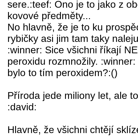
sere.:teef: Ono je to jako z o
kovové předměty...
No hlavně, že je to ku pros
rybičky asi jim tam taky nale
:winner: Sice všichni říkají N
peroxidu rozmnožily. :winner: N
bylo to tím peroxidem?:()
Příroda jede miliony let, ale to
:david:
Hlavně, že všichni chtějí sklízet