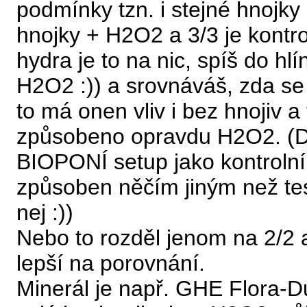
podmínky tzn. i stejné hnojky
hnojky + H2O2 a 3/3 je kontr
hydra je to na nic, spíš do hlí
H2O2 :)) a srovnáváš, zda se
to má onen vliv i bez hnojiv 
způsobeno opravdu H2O2. (Do 
BIOPONÍ setup jako kontrolní
způsoben něčím jiným než tes
nej :))
Nebo to rozděl jenom na 2/2 a
lepší na porovnání.
Minerál je např. GHE Flora-D