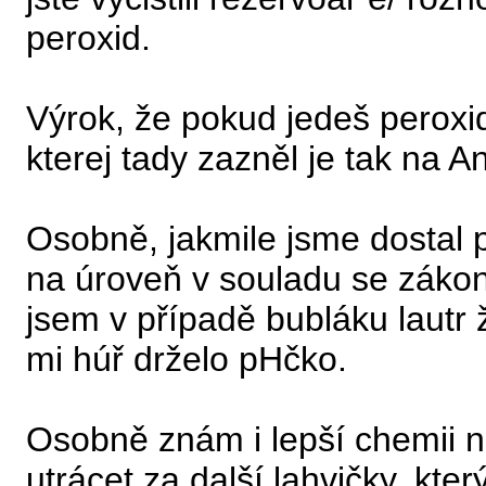
peroxid.
Výrok, že pokud jedeš peroxi
kterej tady zazněl je tak na A
Osobně, jakmile jsme dostal 
na úroveň v souladu se zákon
jsem v případě bubláku lautr ž
mi húř drželo pHčko.
Osobně znám i lepší chemii 
utrácet za další lahvičky, kte