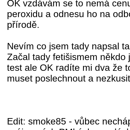
OK vzdávám se to nemá cenu d
peroxidu a odnesu ho na odbor
přírodě.
Nevím co jsem tady napsal t
Začal tady fetišismem někdo ji
test ale OK radíte mi dva že t
muset poslechnout a nezkusit 
Edit: smoke85 - vůbec necháp