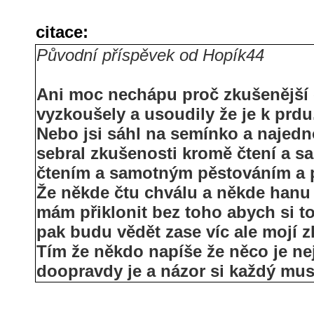
citace:
Původní příspěvek od Hopík44
Ani moc nechápu proč zkušenější o
vyzkoušely a usoudily že je k prdu
Nebo jsi sáhl na semínko a najedn
sebral zkušenosti kromě čtení a s
čtením a samotným pěstováním a 
Že někde čtu chválu a někde hanu 
mám přiklonit bez toho abych si to
pak budu vědět zase víc ale mojí z
Tím že někdo napíše že něco je ne
doopravdy je a názor si každý mus