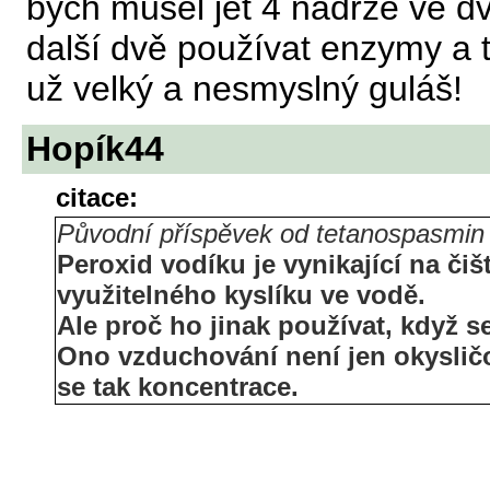
bych musel jet 4 nádrže ve d
další dvě používat enzymy a t
už velký a nesmyslný guláš!
Hopík44
citace:
Původní příspěvek od tetanospasmin
Peroxid vodíku je vynikající na čiš
využitelného kyslíku ve vodě.
Ale proč ho jinak používat, když s
Ono vzduchování není jen okysličo
se tak koncentrace.