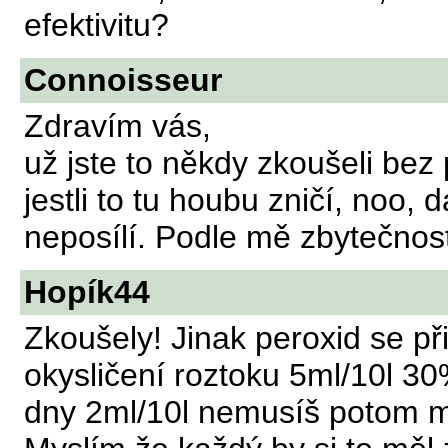
efektivitu?
Connoisseur
Zdravím vás,
už jste to někdy zkoušeli bez 
jestli to tu houbu zničí, noo, 
neposílí. Podle mě zbytečnos
Hopík44
Zkoušely! Jinak peroxid se při
okysličení roztoku 5ml/10l 
dny 2ml/10l nemusíš potom m