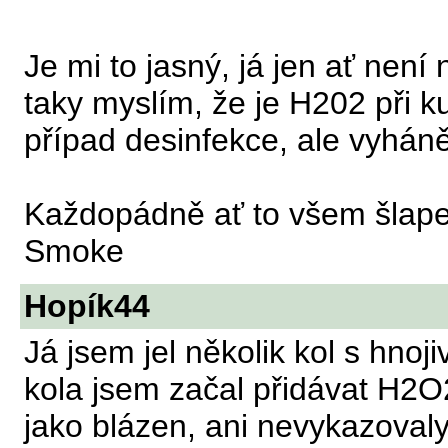
Je mi to jasný, já jen ať není
taky myslím, že je H202 při ku
případ desinfekce, ale vyhán
Každopádně ať to všem šlape
Smoke
Hopík44
Já jsem jel několik kol s hno
kola jsem začal přidávat H2O2
jako blázen, ani nevykazoval