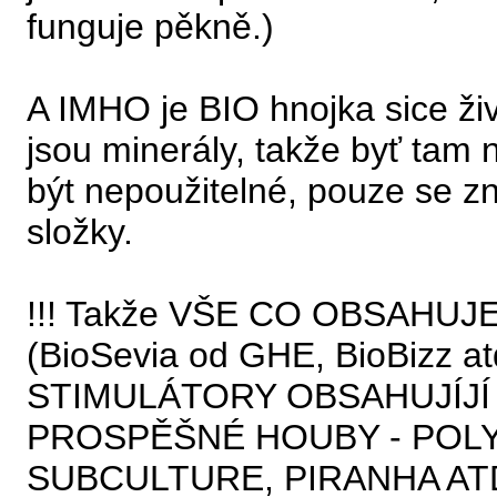
funguje pěkně.)
A IMHO je BIO hnojka sice živ
jsou minerály, takže byť tam 
být nepoužitelné, pouze se z
složky.
!!! Takže VŠE CO OBSAHUJ
(BioSevia od GHE, BioBizz 
STIMULÁTORY OBSAHUJÍJÍ 
PROSPĚŠNÉ HOUBY - POLY
SUBCULTURE, PIRANHA AT