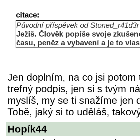
citace:
Původní příspěvek od Stoned_r41d3r
Ježiš. Člověk popíše svoje zkušeno
času, peněz a vybavení a je to vla
Jen doplním, na co jsi potom
trefný podpis, jen si s tvým n
myslíš, my se ti snažíme jen 
Tobě, jaký si to uděláš, takov
Hopík44