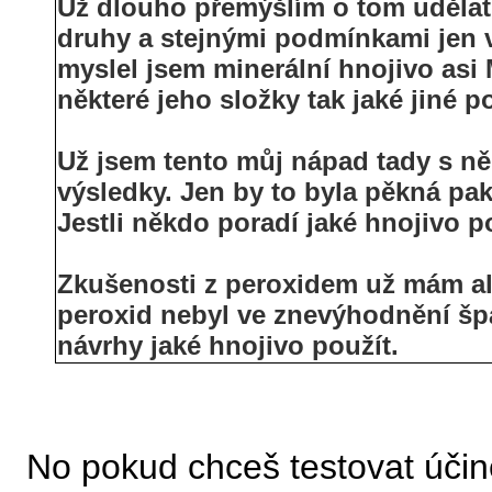
Už dlouho přemýšlím o tom udělat 
druhy a stejnými podmínkami jen 
myslel jsem minerální hnojivo asi 
některé jeho složky tak jaké jiné p
Už jsem tento můj nápad tady s ně
výsledky. Jen by to byla pěkná pak
Jestli někdo poradí jaké hnojivo p
Zkušenosti z peroxidem už mám ale
peroxid nebyl ve znevýhodnění šp
návrhy jaké hnojivo použít.
No pokud chceš testovat účin