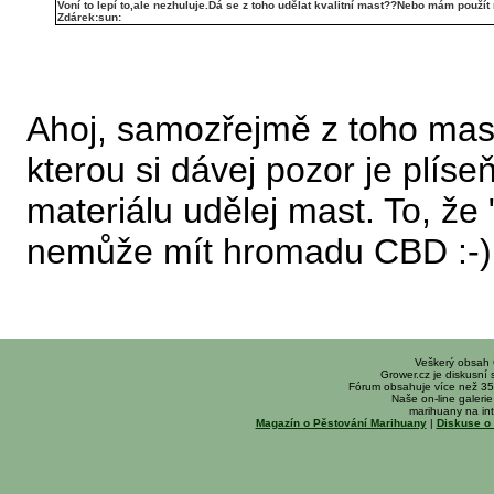
Voní to lepí to,ale nezhuluje.Dá se z toho udělat kvalitní mast??Nebo mám použí
Zdárek:sun:
Ahoj, samozřejmě z toho mast
kterou si dávej pozor je plíse
materiálu udělej mast. To, ž
nemůže mít hromadu CBD :-)
Veškerý obsah
Grower.cz je diskusní
Fórum obsahuje více než 35
Naše on-line galerie 
marihuany na int
Magazín o Pěstování Marihuany
|
Diskuse o