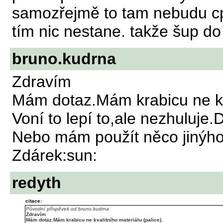
samozřejmě to tam nebudu cpá
tím nic nestane. takže šup do 
bruno.kudrna
Zdravím
Mám dotaz.Mám krabicu ne kva
Voní to lepí to,ale nezhuluje.
Nebo mám použít něco jinýh
Zdárek:sun:
redyth
citace:
Původní příspěvek od bruno.kudrna
Zdravím
Mám dotaz.Mám krabicu ne kvalitního materiálu (palice).