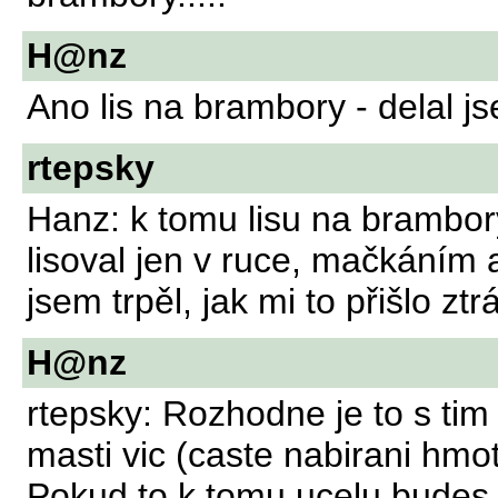
H@nz
Ano lis na brambory - delal js
rtepsky
Hanz: k tomu lisu na brambo
lisoval jen v ruce, mačkáním 
jsem trpěl, jak mi to přišlo ztr
H@nz
rtepsky: Rozhodne je to s tim
masti vic (caste nabirani hmo
Pokud to k tomu ucelu budes p