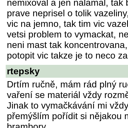
nemixoval a jen nalamal, tak
prave neprisel o tolik vazelin
vic na jemno, tak tim vic vaze
vetsi problem to vymackat, ne
neni mast tak koncentrovana,
potopit vic takze je to neco z
rtepsky
Drtím ručně, mám rád plný ruce
vaření se materiál vždy rozměl
Jinak to vymačkávání mi vždyc
přemýšlím pořídit si nějakou
brambory.....