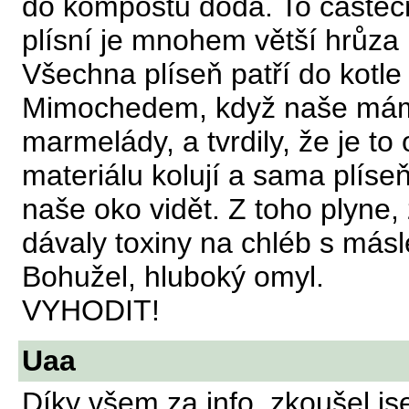
do kompostu dodá. To částečně
plísní je mnohem větší hrůza 
Všechna plíseň patří do kotle
Mimochedem, když naše mámy 
marmelády, a tvrdily, že je to
materiálu kolují a sama plíseň
naše oko vidět. Z toho plyne,
dávaly toxiny na chléb s másl
Bohužel, hluboký omyl.
VYHODIT!
Uaa
Díky všem za info. zkoušel j