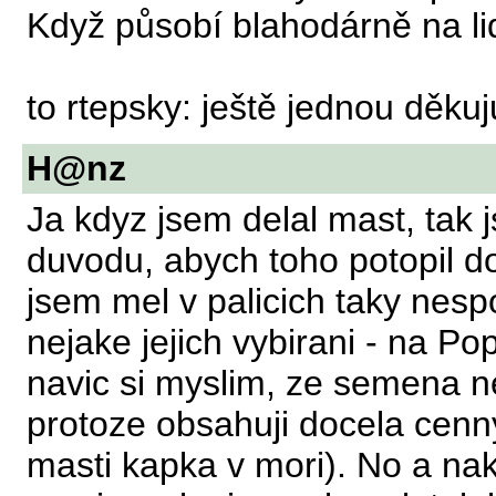
Když působí blahodárně na lidi,
to rtepsky: ještě jednou děkuj
H@nz
Ja kdyz jsem delal mast, tak
duvodu, abych toho potopil d
jsem mel v palicich taky nes
nejake jejich vybirani - na P
navic si myslim, ze semena 
protoze obsahuji docela cenny 
masti kapka v mori). No a nak