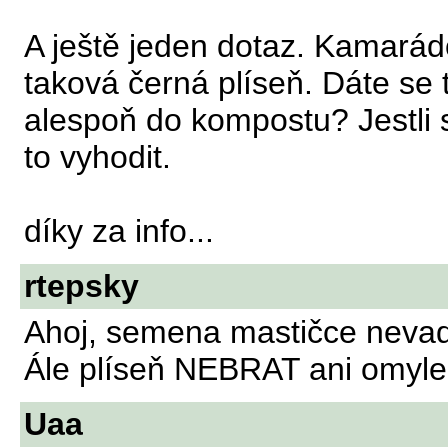
A ještě jeden dotaz. Kamarádo
taková černá plíseň. Dáte se
alespoň do kompostu? Jestli s
to vyhodit.
díky za info...
rtepsky
Ahoj, semena mastičce nevadí,
Ále plíseň NEBRAT ani omylem
Uaa