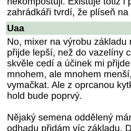
nekompostuji. Existuje totiž i
zahrádkáři tvrdí, že plíseň n
Uaa
No, mixer na výrobu základu 
přijde lepší, než do vazelíny 
skvěle cedí a účinek mi přijde 
mnohem, ale mnohem menší, 
vymačkat. Ale z oprcanou kytk
hold bude poprvý.
Nějaký semena oddělený mám, 
odhadu přidám víc základu. Dí