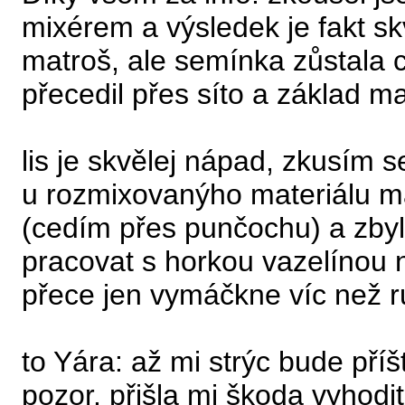
mixérem a výsledek je fakt sk
matroš, ale semínka zůstala c
přecedil přes síto a základ ma
lis je skvělej nápad, zkusím 
u rozmixovanýho materiálu 
(cedím přes punčochu) a zbyl
pracovat s horkou vazelínou n
přece jen vymáčkne víc než r
to Yára: až mi strýc bude pří
pozor. přišla mi škoda vyhodit