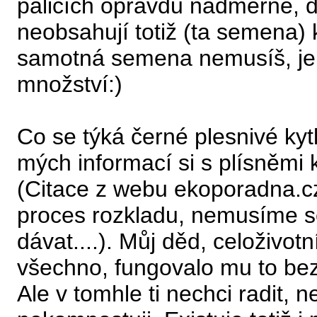
palicích opravdu nadměrně, de
neobsahují totiž (ta semena) 
samotná semena nemusíš, je
množství:)
Co se týká černé plesnivé kyt
mých informací si s plísněmi
(Citace z webu ekoporadna.cz:
proces rozkladu, nemusíme s
dávat....). Můj děd, celoživo
všechno, fungovalo mu to be
Ale v tomhle ti nechci radit,