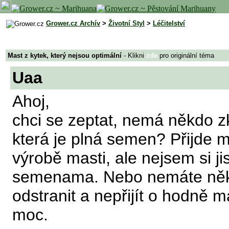
Grower.cz Archív
>
Životní Styl
>
Léčitelství
Mast z kytek, který nejsou optimální
- Klikni
zde
pro originální téma
Uaa
Ahoj,
chci se zeptat, nemá někdo zk
která je plná semen? Přijde m
výrobě masti, ale nejsem si jist
semenama. Nebo nemáte někd
odstranit a nepřijít o hodně m
moc.