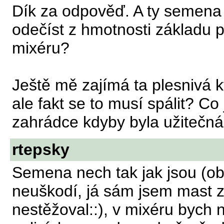
Dík za odpověď. A ty semena 
odečíst z hmotnosti základu p
mixéru?
Ještě mě zajímá ta plesnivá k
ale fakt se to musí spálit? C
zahrádce kdyby byla užitečná.
rtepsky
Semena nech tak jak jsou (obs
neuškodí, já sám jsem mast z 
nestěžoval::), v mixéru bych 