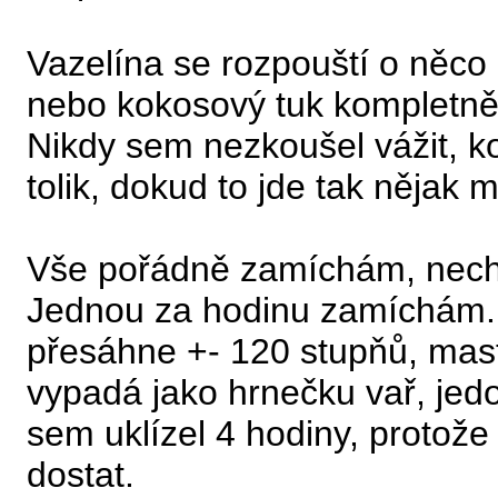
Vazelína se rozpouští o něco 
nebo kokosový tuk kompletně r
Nikdy sem nezkoušel vážit, k
tolik, dokud to jde tak nějak
Vše pořádně zamíchám, nech
Jednou za hodinu zamíchám. D
přesáhne +- 120 stupňů, mast 
vypadá jako hrnečku vař, jedo
sem uklízel 4 hodiny, protože
dostat.