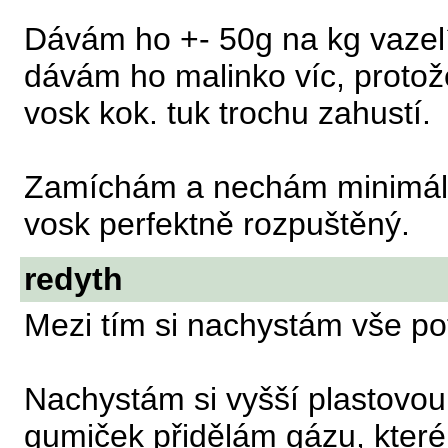
Dávám ho +- 50g na kg vazel
dávám ho malinko víc, protože
vosk kok. tuk trochu zahustí.
Zamíchám a nechám minimáln
vosk perfektně rozpuštěný.
redyth
Mezi tím si nachystám vše po
Nachystám si vyšší plastovo
gumiček přidělám gázu, které 