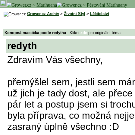
Grower.cz Archív
>
Životní Styl
>
Léčitelství
Konopná mastička podle redytha
- Klikni
zde
pro originální téma
redyth
Zdravím Vás všechny,
přemýšlel sem, jestli sem má
už jich je tady dost, ale pře
pár let a postup jsem si troch
byla příprava, co možná nejje
zasraný úplně všechno :D