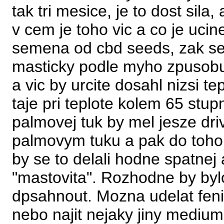
tak tri mesice, je to dost sila,
v cem je toho vic a co je ucin
semena od cbd seeds, zak se
masticky podle myho zpusobu 
a vic by urcite dosahl nizsi t
taje pri teplote kolem 65 stupn
palmovej tuk by mel jesze driv,
palmovym tuku a pak do toho p
by se to delali hodne spatnej
"mastovita". Rozhodne by bylo
dpsahnout. Mozna udelat fenix
nebo najit nejaky jiny medium,