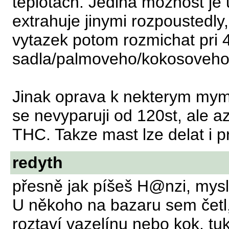
teplotach. Jedina moznost je u
extrahuje jinymi rozpoustedly,
vytazek potom rozmichat pri 
sadla/palmoveho/kokosoveho
Jinak oprava k nekterym mym
se nevyparuji od 120st, ale a
THC. Takze mast lze delat i p
redyth
přesně jak píšeš H@nzi, mysl
U někoho na bazaru sem četl,
roztaví vazelínu nebo kok. tuk