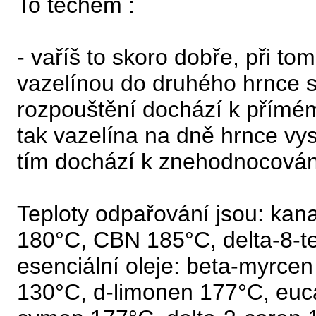
To techem :
- vaříš to skoro dobře, při to
vazelínou do druhého hrnce s
rozpouštění dochází k přímé
tak vazelína na dně hrnce vys
tím dochází k znehodnocován
Teploty odpařování jsou: ka
180°C, CBN 185°C, delta-8-t
esenciální oleje: beta-myrce
130°C, d-limonen 177°C, euca