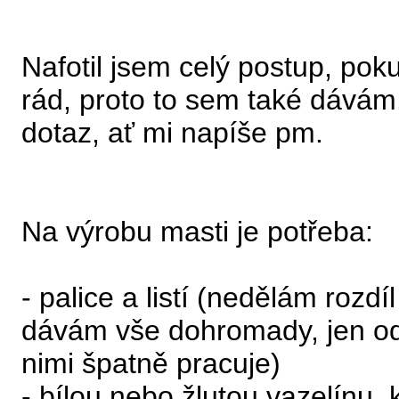
Nafotil jsem celý postup, po
rád, proto to sem také dávám.
dotaz, ať mi napíše pm.
Na výrobu masti je potřeba:
- palice a listí (nedělám rozd
dávám vše dohromady, jen od
nimi špatně pracuje)
- bílou nebo žlutou vazelínu