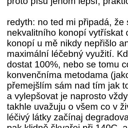
proto píšu jenom lepší, praktič
redyth: no ted mi připadá, že 
nekvalitního konopí vytřískat c
konopí u mě nikdy nepřišlo an
maximální léčebný využití. Kd
dostat 100%, nebo se tomu co 
konvenčníma metodama (jako j
přemejšlím sám nad tím jak to 
a vylepšovat je naprosto vždy 
takhle uvažuju o všem co v ž
léčivý látky začínaj degradova
pak klidně škvařej při 140C, 