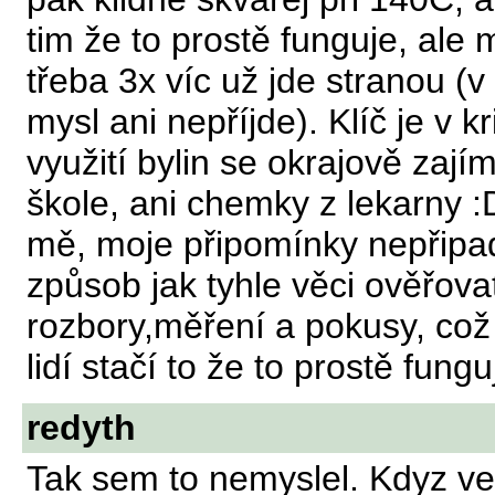
tim že to prostě funguje, ale
třeba 3x víc už jde stranou (
mysl ani nepříjde). Klíč je v k
využití bylin se okrajově zaj
škole, ani chemky z lekarny :
mě, moje připomínky nepřipa
způsob jak tyhle věci ověřovat
rozbory,měření a pokusy, což
lidí stačí to že to prostě fung
redyth
Tak sem to nemyslel. Kdyz ve