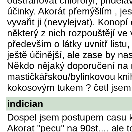
odstranovat chlorofyl, přiděláv
účinky. Akorát přemýšlím , jest
vyvařit ji (nevylejvat). Konop
některý z nich rozpouštějí ve 
především o látky uvnitř listu
ještě účinější, ale zase by n
Někdo nějaký doporučení na 
mastičkářskou/bylinkovou kni
kokosovým tukem ? četl jsem
indician
Dospel jsem postupem casu k
Akorat "pecu" na 90st.... ale 