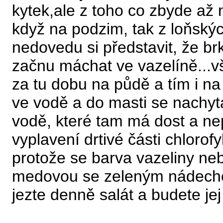
kytek,ale z toho co zbyde až 
když na podzim, tak z loňskýc
nedovedu si představit, že br
začnu máchat ve vazelíně...vš
za tu dobu na půdě a tím i n
ve vodě a do masti se nachytaj
vodě, které tam má dost a nep
vyplavení drtivé části chlorofy
protože se barva vazeliny ne
medovou se zeleným nádechem
jezte denně salát a budete jej