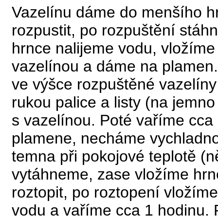
Vazelínu dáme do menšího 
rozpustit, po rozpuštění stá
hrnce nalijeme vodu, vložíme
vazelínou a dáme na plamen. 
ve výšce rozpuštěné vazelín
rukou palice a listy (na jem
s vazelínou. Poté vaříme cca
plamene, necháme vychladno
temna při pokojové teplotě (
vytáhneme, zase vložíme hr
roztopit, po roztopení vloží
vodu a vaříme cca 1 hodinu.