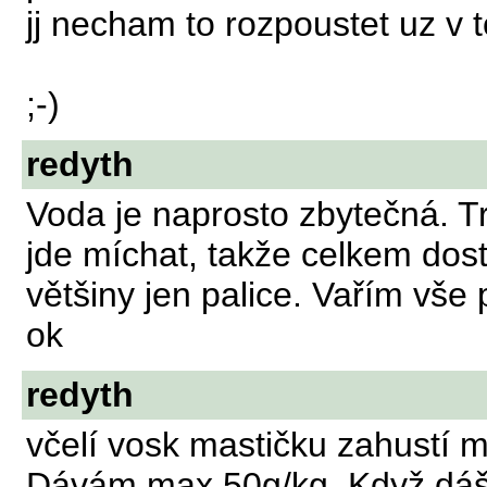
jj necham to rozpoustet uz v 
;-)
redyth
Voda je naprosto zbytečná. Tr
jde míchat, takže celkem dost
většiny jen palice. Vařím vše 
ok
redyth
včelí vosk mastičku zahustí m
Dávám max 50g/kg. Když dáš ví