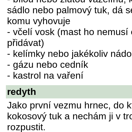
sádlo nebo palmový tuk, dá se
komu vyhovuje
- včelí vosk (mast ho nemusí
přidávat)
- kelímky nebo jakékoliv nád
- gázu nebo cedník
- kastrol na vaření
redyth
Jako první vezmu hrnec, do 
kokosový tuk a nechám ji v tr
rozpustit.