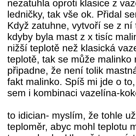
nezatuhla oproti klasice z vaz
ledničky, tak vše ok. Přidal s
Když zatuhne, vytvoří se z ní
kdyby byla mast z x tisíc mali
nižší teplotě než klasická vaz
teplotě, tak se může malinko r
připadne, že není tolik mastná
fakt malinko. Spíš mi jde o to
sem i kombinaci vazelína-kok
to idician- myslím, že tohle už 
teploměr, abyc mohl teplotu mě