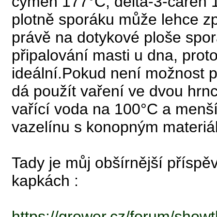
cymen 177°C, delta-3-caren 1
plotně sporáku může lehce zp
právě na dotykové ploše spor
připalování masti u dna, prot
ideální.Pokud není možnost p
dá použít vaření ve dvou hrnc
vařící voda na 100°C a menší
vazelínu s konopným materiá
Tady je můj obšírnější příspěv
kapkách :
https://grower.cz/forum/sho