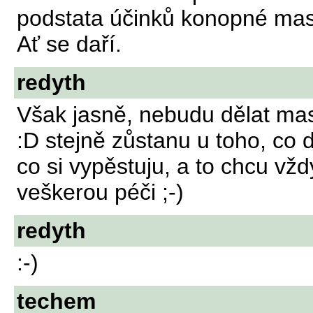
podstata účinků konopné mast
Ať se daří.
redyth
Však jasně, nebudu dělat mast
:D stejně zůstanu u toho, co
co si vypěstuju, a to chcu vž
veškerou péči ;-)
redyth
:-)
techem