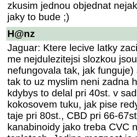
zkusim jednou objednat nejak
jaky to bude ;)
H@nz
Jaguar: Ktere lecive latky za
me nejdulezitejsi slozkou jso
nefungovala tak, jak funguje) 
tak to uz myslim neni zadna h
kdybys to delal pri 40st. v 
kokosovem tuku, jak pise redy
taje pri 80st., CBD pri 66-67
kanabinoidy jako treba CVC n