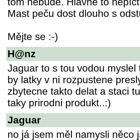
tom nebude. Hlavně to nepíct n
Mast peču dost dlouho s odst
Mějte se :-)
H@nz
Jaguar to s tou vodou myslel ta
by latky v ni rozpustene presl
zbytecne takto delat a staci t
taky prirodni produkt..:)
Jaguar
no já jsem měl namysli něco j