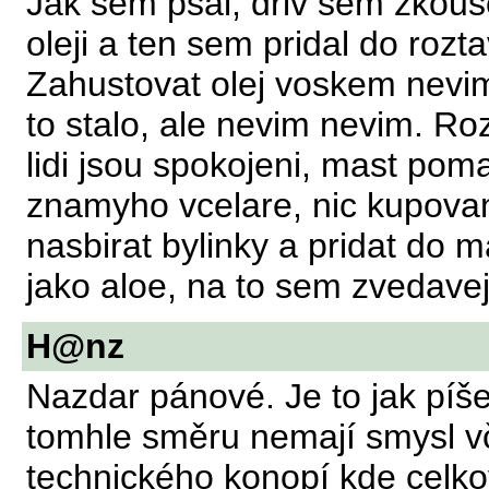
Jak sem psal, driv sem zkous
oleji a ten sem pridal do rozt
Zahustovat olej voskem nevim
to stalo, ale nevim nevim. R
lidi jsou spokojeni, mast pom
znamyho vcelare, nic kupova
nasbirat bylinky a pridat do m
jako aloe, na to sem zvedave
H@nz
Nazdar pánové. Je to jak píš
tomhle směru nemají smysl vč
technického konopí kde celko