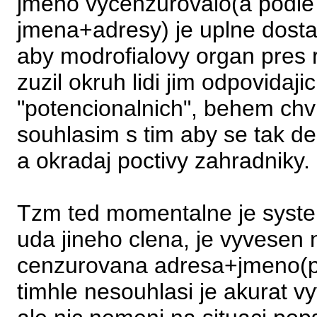
jmeno vycenzurovalo(a podle 
jmena+adresy) je uplne dosta
aby modrofialovy organ pres 
zuzil okruh lidi jim odpovidaji
"potencionalnich", behem chvi
souhlasim s tim aby se tak del
a okradaj poctivy zahradniky.
Tzm ted momentalne je syste
uda jineho clena, je vyvesen n
cenzurovana adresa+jmeno(po
timhle nesouhlasi je akurat v