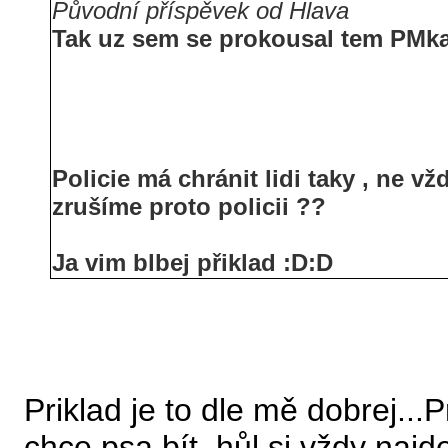
Původní příspěvek od Hlava
Tak uz sem se prokousal tem PMk
Policie má chránit lidi taky , ne vž
zrušíme proto policii ??
Ja vim blbej přiklad :D:D
Priklad je to dle mě dobrej...
chce psa bít, hůl si vždy najd