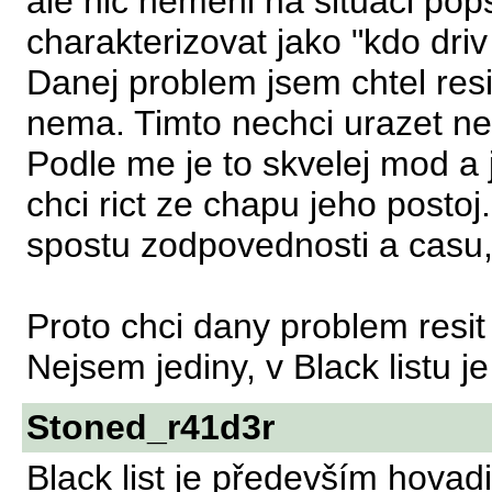
ale nic nemeni na situaci po
charakterizovat jako "kdo driv
Danej problem jsem chtel resi
nema. Timto nechci urazet ne
Podle me je to skvelej mod a
chci rict ze chapu jeho posto
spostu zodpovednosti a casu,
Proto chci dany problem resi
Nejsem jediny, v Black listu j
Stoned_r41d3r
Black list je především hovad