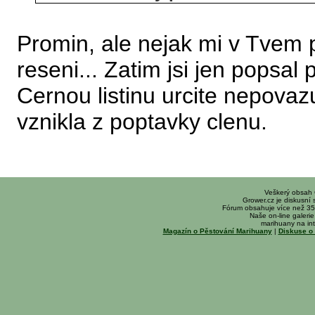
Promin, ale nejak mi v Tvem 
reseni... Zatim jsi jen popsal 
Cernou listinu urcite nepova
vznikla z poptavky clenu.
Veškerý obsah
Grower.cz je diskusní
Fórum obsahuje více než 35
Naše on-line galerie 
marihuany na int
Magazín o Pěstování Marihuany
|
Diskuse o