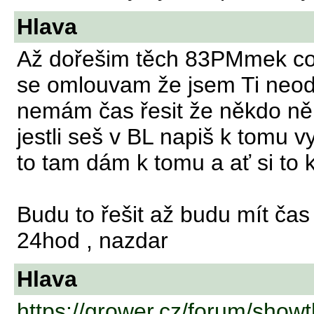
Hlava
Až dořešim těch 83PMmek co 
se omlouvam že jsem Ti neod
nemám čas řesit že někdo něk
jestli seš v BL napiš k tomu vy
to tam dám k tomu a ať si to 
Budu to řešit až budu mít čas
24hod , nazdar
Hlava
https://grower.cz/forum/show