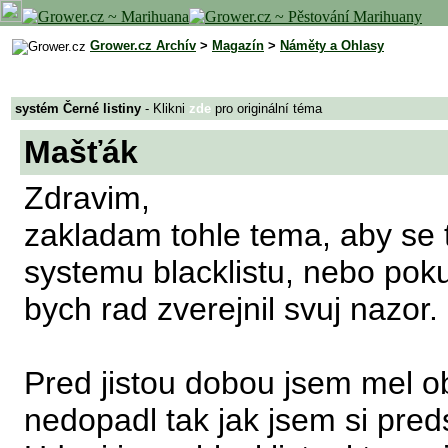
Grower.cz Archív
>
Magazín
>
Náměty a Ohlasy
systém Černé listiny
- Klikni
zde
pro originální téma
Mašťák
Zdravim,
zakladam tohle tema, aby se t
systemu blacklistu, nebo pok
bych rad zverejnil svuj nazor.
Pred jistou dobou jsem mel o
nedopadl tak jak jsem si pred