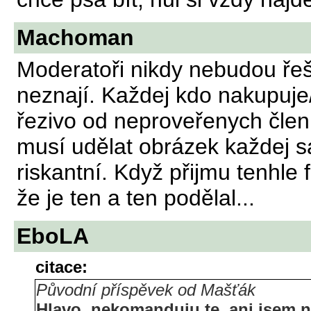
Machoman
Moderatoři nikdy nebudou řeši
neznají. Každej kdo nakupuje
řezivo od neproveřenych členů
musí udělat obrázek každej sá
riskantní. Když přijmu tenhle f
že je ten a ten podělal...
EboLA
citace:
Původní příspěvek od Mašťák
Hlavo, nekomanduju te, ani jsem n