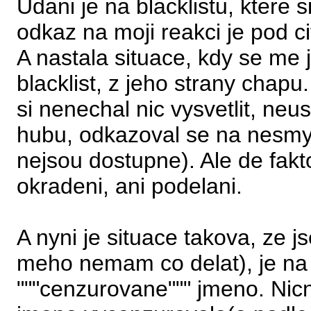
Udani je na blacklistu, ktere
odkaz na moji reakci je pod c
A nastala situace, kdy se me 
blacklist, z jeho strany chapu
si nenechal nic vysvetlit, neu
hubu, odkazoval se na nesmysl
nejsou dostupne). Ale de fakt
okradeni, ani podelani.
A nyni je situace takova, ze 
meho nemam co delat), je n
"""cenzurovane""" jmeno. Ni