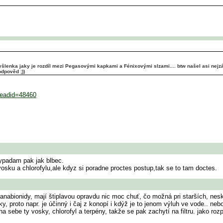
šlenka jaky je rozdíl mezi Pegasovými kapkami a Fénixovými slzami.... btw našel asi nejz
dpověd ;))
hreadid=48460
vypadam pak jak blbec.
vosku a chlorofylu,ale kdyz si poradne proctes postup,tak se to tam doctes.
 a kanabionidy, mají štiplavou opravdu nic moc chuť, čo možná pri starších, n
 proto napr. je účinný i čaj z konopí i kdýž je to jenom výluh ve vode.. nebo
sebe ty vosky, chlorofyl a terpény, takže se pak zachytí na filtru. jako roz