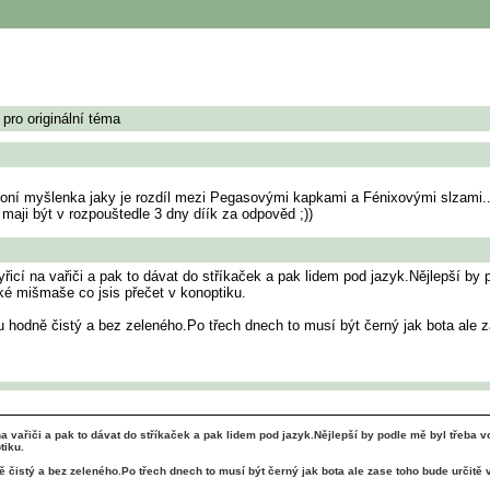
pro originální téma
ní myšlenka jaky je rozdíl mezi Pegasovými kapkami a Fénixovými slzami....
aji být v rozpouštedle 3 dny díík za odpověd ;))
yřicí na vařiči a pak to dávat do stříkaček a pak lidem pod jazyk.Nějlepší b
aké mišmaše co jsis přečet v konoptiku.
u hodně čistý a bez zeleného.Po třech dnech to musí být černý jak bota ale z
na vařiči a pak to dávat do stříkaček a pak lidem pod jazyk.Nějlepší by podle mě byl třeba
tiku.
 čistý a bez zeleného.Po třech dnech to musí být černý jak bota ale zase toho bude určitě v