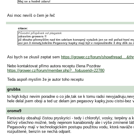
Maj se a hodně zdaru!
Asi moc nevíš o čem je řeč
citace:
Původní příspěvek od plagatek
zdraviim growers !!
již dlouho přemyšlím nad tim udelam konopný vytažek jen se mě pořad honí my
asi jen 3 minuty,kdešto Pegasovy kapky maji být v rozpouštedle 3 dny díík za o
Asi bych se zkusil zeptat sem
https://grower.cz/forum/showthread....&t
Nebo kontaktovat přímo autora receptu člena Pozdrav
https://grower.cz/forum/member.php?...fo&userid=22780
Teda aspoň myslím že je autor toho receptu
grubba
to high:kdyz nevim poradne o co jde,tak se k tomu radsi nevyjadruju,ne
hele delal jsem oboji a ted uz delam jen pegasovy kapky,jsou cistsi-bez 
orome9
Fenixovky obsahují čistou pryskyrici - tedy i chlorofyl, vosky, terpény
léčívý všechno možné, tedy nejenom kanabionidy ale i výše zmínené látky,
Pegasovky mají v technologickém postupu použitou vodu, ktorá naváže na 
rozpuštené, benzín se nechá odparit.