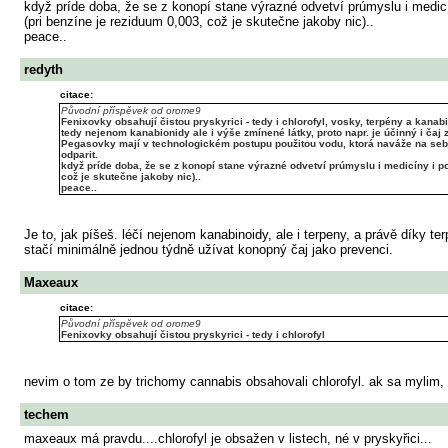
když príde doba, že se z konopí stane výrazné odvetví prúmyslu i medicí
(pri benzíne je reziduum 0,003, což je skutečne jakoby nic)..
peace..
redyth
citace:
Původní příspěvek od orome9
Fenixovky obsahují čistou pryskyrici - tedy i chlorofyl, vosky, terpény a kan
tedy nejenom kanabionidy ale i výše zmínené látky, proto napr. je účinný i čaj 
Pegasovky mají v technologickém postupu použitou vodu, ktorá naváže na sebe t
odparit.
když príde doba, že se z konopí stane výrazné odvetví prúmyslu i medicíny i po
což je skutečne jakoby nic)..
peace..
Je to, jak píšeš. léčí nejenom kanabinoidy, ale i terpeny, a právě díky 
stačí minimálně jednou týdně užívat konopný čaj jako prevenci.
Maxeaux
citace:
Původní příspěvek od orome9
Fenixovky obsahují čistou pryskyrici - tedy i chlorofyl
nevim o tom ze by trichomy cannabis obsahovali chlorofyl. ak sa mylim,
techem
maxeaux má pravdu....chlorofyl je obsažen v listech, né v pryskyřici...