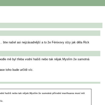
 btw našel asi nejzásadnější a to že Fénixovy slzy jak děla Rick
y podle mě byl třeba vodní hašiš nebo tak nějak.Myslím že samotná
ase toho bude určitě víc.
 vodní hašiš nebo tak nějak.Myslím že samotná přírodní marihuana musí mít
íc.