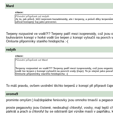
Mard
citace:
Původní příspěvek od redyth
Je to, jak píšeš. léčí nejenom kanabinoidy, ale i terpeny, a právě díky terpen
užívat konopný čaj jako prevenci.
Terpeny rozpustné ve vodě?!? Terpeny patří mezi isoprenoidy, což jsou 
louhováním konopí v horké vodě lze terpen z konopí vyloučit na povrch vo
Omluvte připomínky starého hnidopicha :-(
redyth
citace:
Původní příspěvek od Mard
Terpeny rozpustné ve vodě?!? Terpeny patří mezi isoprenoidy, což jsou organ
vodě lze terpen z konopí vyloučit na povrch vody (čaje). To je stejné jako pova
Omluvte připomínky starého hnidopicha :-(
To máš pravdu, ovšem uvolnění těchto terpenů z konopí při přípravě čaje 
orome9
prominte omylúm:) každopádne fenixovky jsou omnoho tmavší a pegasovky b
proste pegasovky jsou čistené, neobsahují chlorofyl, vosky, mají lepší c
párkrát a prach a chlorofyl by se odstranili (pri výrobe masti v papiňák