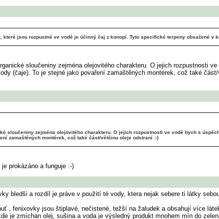
ům, které jsou rozpustné ve vodě je účinný čaj z konopí. Tyto specifické terpeny obsažené v
organické sloučeniny zejména olejovitého charakteru. O jejich rozpustnosti
dy (čaje). To je stejné jako povaření zamaštěných montérek, což také část/vě
ické sloučeniny zejména olejovitého charakteru. O jejich rozpustnosti ve vodě bych s úsp
ření zamaštěných montérek, což také část/většinu oleje odstraní :-)
je prokázáno a funguje :-)
ledši a rozdíl je práve v použití té vody, ktera nejak sebere ti látky sebou
huť , fenixovky jsou štiplavé, nečistené, težší na žaludek a obsahují více lá
u, kde je zmíchan olej, sušina a voda je výsledný produkt mnohem mín do zele