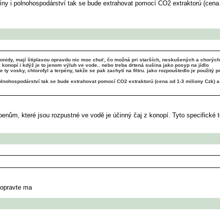
ny i polnohospodárství tak se bude extrahovat pomocí CO2 extraktorú (cena o
abionidy, mají štiplavou opravdu nic moc chuť, čo možná pri starších, neskušených a chorý
z konopí i kdýž je to jenom výluh ve vode.. nebo treba drtená sušina jako posyp na jídlo
y vosky, chlorofyl a terpény, takže se pak zachytí na filtru. jako rozpouštedlo je použitý
lnohospodárství tak se bude extrahovat pomocí CO2 extraktorú (cena od 1-3 miliony Czk) a t
terpenům, které jsou rozpustné ve vodě je účinný čaj z konopí. Tyto specifick
 opravte ma