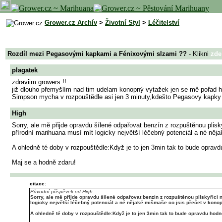
Grower.cz Archív
>
Životní Styl
>
Léčitelství
Rozdíl mezi Pegasovými kapkami a Fénixovými slzami ??
- Klikni
zde
plagatek
zdraviim growers !!
již dlouho přemyšlím nad tim udelam konopný vytažek jen se mě pořad ho
Simpson mycha v rozpouštědle asi jen 3 minuty,kdešto Pegasovy kapky m
High
Sorry, ale mě přijde opravdu šílené odpařovat benzín z rozpuštěnou plisk
přírodní marihuana musí mít logicky největší léčebný potenciál a né něj
A ohledně té doby v rozpouštědle:Když je to jen 3min tak to bude opravd
Maj se a hodně zdaru!
citace:
Původní příspěvek od High
Sorry, ale mě přijde opravdu šílené odpařovat benzín z rozpuštěnou pliskyřicí 
logicky největší léčebný potenciál a né nějaké mišmaše co jsis přečet v konop
A ohledně té doby v rozpouštědle:Když je to jen 3min tak to bude opravdu hodně