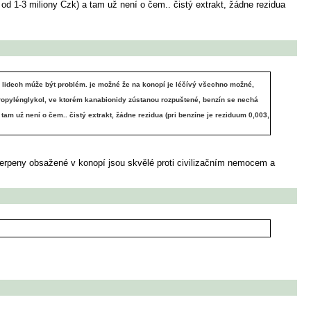
d 1-3 miliony Czk) a tam už není o čem.. čistý extrakt, žádne rezidua
ch lidech múže být problém. je možné že na konopí je léčívý všechno možné,
 propylénglykol, ve ktorém kanabionidy zústanou rozpuštené, benzín se nechá
am už není o čem.. čistý extrakt, žádne rezidua (pri benzíne je reziduum 0,003,
é terpeny obsažené v konopí jsou skvělé proti civilizačním nemocem a