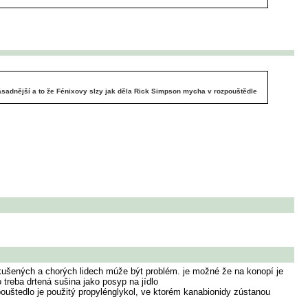
ásadnější a to že Fénixovy slzy jak děla Rick Simpson mycha v rozpouštědle
eskušených a chorých lidech múže být problém. je možné že na konopí je
 treba drtená sušina jako posyp na jídlo
pouštedlo je použitý propylénglykol, ve ktorém kanabionidy zústanou