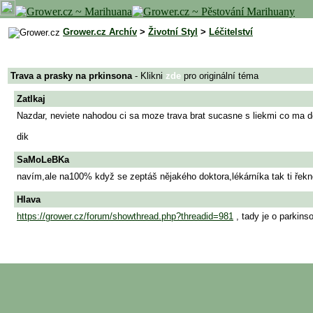
Grower.cz Archív
>
Životní Styl
>
Léčitelství
Trava a prasky na prkinsona
- Klikni
zde
pro originální téma
Zatlkaj
Nazdar, neviete nahodou ci sa moze trava brat sucasne s liekmi co ma 
dik
SaMoLeBKa
navím,ale na100% když se zeptáš nějakého doktora,lékárníka tak ti řekne 
Hlava
https://grower.cz/forum/showthread.php?threadid=981
, tady je o parkins