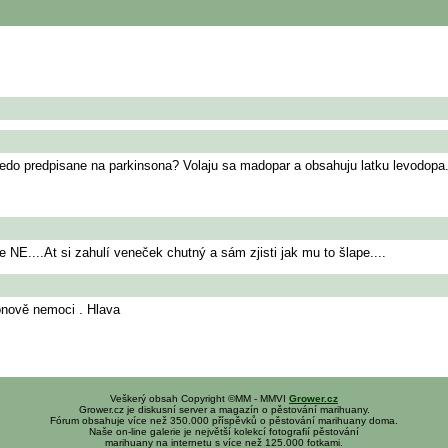
dedo predpisane na parkinsona? Volaju sa madopar a obsahuju latku levodopa
NE....At si zahulí veneček chutný a sám zjisti jak mu to šlape....
onově nemoci . Hlava
Veškerý obsah Copyright ©MM - MMVI
Grower.cz
Grower.cz je diskusní server a magazín o pěstování marihuany.
Fórum obsahuje více než 350.000 příspěvků o pěstování marihuany doma.
Naše on-line galerie je největší kolekcí fotografií pěstování
marihuany na internetu s více než 125.000 fotkami.